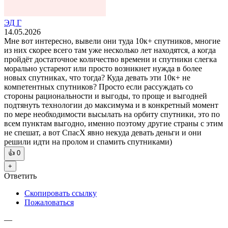
ЭД Г
14.05.2026
Мне вот интересно, вывели они туда 10к+ спутников, многие
из них скорее всего там уже несколько лет находятся, а когда
пройдёт достаточное количество времени и спутники слегка
морально устареют или просто возникнет нужда в более
новых спутниках, что тогда? Куда девать эти 10к+ не
компетентных спутников? Просто если рассуждать со
стороны рациональности и выгоды, то проще и выгодней
подтянуть технологии до максимума и в конкретный момент
по мере необходимости высылать на орбиту спутники, это по
всем пунктам выгодно, именно поэтому другие страны с этим
не спешат, а вот СпасХ явно некуда девать деньги и они
решили идти на пролом и спамить спутниками)
👍
0
+
Ответить
Скопировать ссылку
Пожаловаться
—