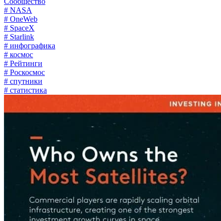
Сообщество
# NASA
# OneWeb
# SpaceX
# Starlink
# инфографика
# космос
# Рейтинги
# Роскосмос
# спутники
# статистика