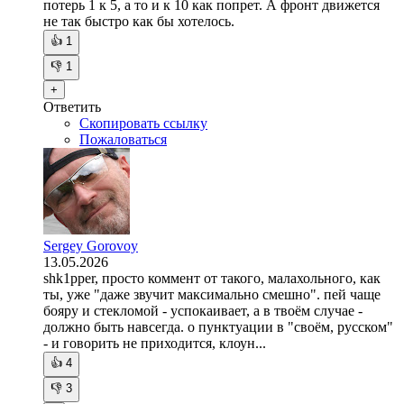
потерь 1 к 5, а то и к 10 как попрет. А фронт движется
не так быстро как бы хотелось.
👍
1
👎
1
+
Ответить
Скопировать ссылку
Пожаловаться
Sergey Gorovoy
13.05.2026
shk1pper, просто коммент от такого, малахольного, как
ты, уже "даже звучит максимально смешно". пей чаще
бояру и стекломой - успокаивает, а в твоём случае -
должно быть навсегда. о пунктуации в "своём, русском"
- и говорить не приходится, клоун...
👍
4
👎
3