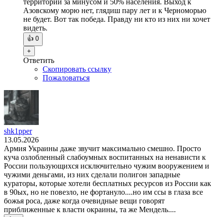
территории за минусом и 50% населения. Выход к
Азовскому морю нет, глядиш пару лет и к Черноморью
не будет. Вот так победа. Правду ни кто из них ни хочет
видеть.
👍
0
+
Ответить
Скопировать ссылку
Пожаловаться
shk1pper
13.05.2026
Армия Украины даже звучит максимально смешно. Просто
куча озлобленный слабоумных воспитанных на ненависти к
России пользующихся исключительно чужим вооружением и
чужими деньгами, из них сделали полигон западные
кураторы, которые хотели бесплатных ресурсов из России как
в 90ых, но не повезло, не фортануло....но им ссы в глаза все
божья роса, даже когда очевидные вещи говорят
приближенные к власти окраины, та же Мендель....