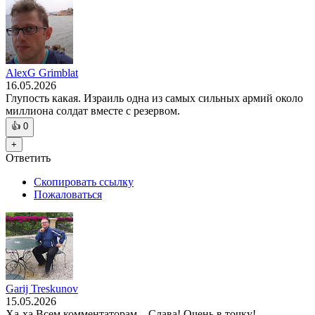
AlexG Grimblat
16.05.2026
Глупость какая. Израиль одна из самых сильных армий около
миллиона солдат вместе с резервом.
👍
0
+
Ответить
Скопировать ссылку
Пожаловаться
Garij Treskunov
15.05.2026
Ха-ха Всем комментаторам....Слава! Очень в точку!