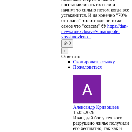
восстанавливать их если и
начнут то сильно потом когда все
устаканится. И да конечно "70%
от плана" это отнюдь не то же
самое что "совсем" 😏
https://dan-
news.ru/exclusive/v-mariupole-
vosstanovleno...
👍
0
+
Ответить
Скопировать ссылку
Пожаловаться
—
Александр Кривошеев
15.05.2026
Иван, дай бог у тех кого
разрушено жилье получили
его бесплатно, так как и