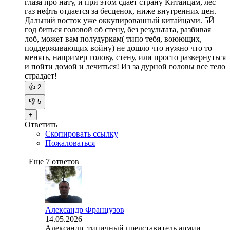
глаза про нату, и при этом сдает страну Китайцам, лес
газ нефть отдается за бесценок, ниже внутренних цен.
Дальний восток уже оккупированный китайцами. 5Й
год биться головой об стену, без результата, разбивая
лоб, может вам полудуркам( типо тебя, воюющих,
поддерживающих войну) не дошло что нужно что то
менять, например голову, стену, или просто развернуться
и пойти домой и лечиться! Из за дурной головы все тело
страдает!
👍
2
👎
5
+
Ответить
Скопировать ссылку
Пожаловаться
+
Еще 7 ответов
Александр Французов
14.05.2026
Александр, типичный представитель армии