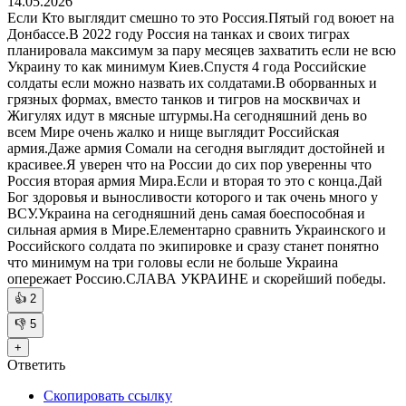
14.05.2026
Если Кто выглядит смешно то это Россия.Пятый год воюет на
Донбассе.В 2022 году Россия на танках и своих тиграх
планировала максимум за пару месяцев захватить если не всю
Украину то как минимум Киев.Спустя 4 года Российские
солдаты если можно назвать их солдатами.В оборванных и
грязных формах, вместо танков и тигров на москвичах и
Жигулях идут в мясные штурмы.На сегодняшний день во
всем Мире очень жалко и нище выглядит Российская
армия.Даже армия Сомали на сегодня выглядит достойней и
красивее.Я уверен что на России до сих пор уверенны что
Россия вторая армия Мира.Если и вторая то это с конца.Дай
Бог здоровья и выносливости которого и так очень много у
ВСУ.Украина на сегодняшний день самая боеспособная и
сильная армия в Мире.Елементарно сравнить Украинского и
Российского солдата по экипировке и сразу станет понятно
что минимум на три головы если не больше Украина
опережает Россию.СЛАВА УКРАИНЕ и скорейший победы.
👍
2
👎
5
+
Ответить
Скопировать ссылку