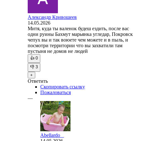
Александр Кривошеев
14.05.2026
Митя, куда ты валенок будеш ездить, после вас
одни руины Бахмут марьянка угледар, Покровск
чепух вы и так воюете чем можете и в пыль, и
посмотри территории что вы захватили там
пустыня не домов не людей
👍
0
👎
3
+
Ответить
Скопировать ссылку
Пожаловаться
—
Abellardo _
14.05.2026