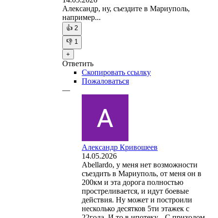
Александр, ну, съездите в Мариуполь,
например...
👍
2
👎
1
+
Ответить
Скопировать ссылку
Пожаловаться
—
Александр Кривошеев
14.05.2026
Abellardo, у меня нет возможности
съездить в Мариуполь, от меня он в
200км и эта дорога полностью
простреливается, и идут боевые
действия. Ну может и построили
несколько десятков 5ти этажек с
22года. И то в ипотеку... С приходом