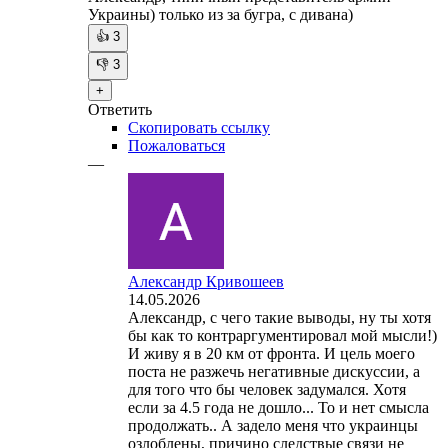
Украины) только из за бугра, с дивана)
👍
3
👎
3
+
Ответить
Скопировать ссылку
Пожаловаться
—
Александр Кривошеев
14.05.2026
Александр, с чего такие выводы, ну ты хотя
бы как то контраргументировал мой мысли!)
И живу я в 20 км от фронта. И цель моего
поста не разжечь негативные дискуссии, а
для того что бы человек задумался. Хотя
если за 4.5 года не дошло... То и нет смысла
продолжать.. А задело меня что украинцы
озлоблены, причино следствые связи не