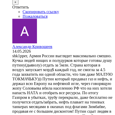
+
Ответить
Скопировать ссылку
Пожаловаться
Александр Кривошеев
14.05.2026
shk1pper, Армия России выглядит максимально смешно.
Кучка людей нищих и полудурков которые готовы душу
путину(дьяволу) отдать за 5млн. Страна которая в
воздух запускает млрд$ каждый год, не смогла за 4.5
года захватить ни одной области, что там даже МАЛУЮ
ТОКМАЧЬКУ))) Путин который продавал газ и нефть, и
держал всю Европу на нефтяной игле, через говорящую
жопу Соловьева вбила населению РФ что на них хотели
напасть НАТА и отобрать все ресурсы. По итогу
Газпром в убытках, трубу перекрыли, даже бесплатно не
получится отдать/забрать, нефть плавает на теневых
танкерах месяцами в океанах под флагами Зимбабве,
продавая ее с большим дисконтом! Путин сцыт людям в