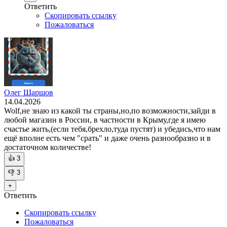
Ответить
Скопировать ссылку
Пожаловаться
Олег Шаршов
14.04.2026
Wolf,не знаю из какой ты страны,но,по возможности,зайди в
любой магазин в России, в частности в Крыму,где я имею
счастье жить,(если тебя,брехло,туда пустят) и убедись,что нам
ещё вполне есть чем "срать" и даже очень разнообразно и в
достаточном количестве!
👍
3
👎
3
+
Ответить
Скопировать ссылку
Пожаловаться