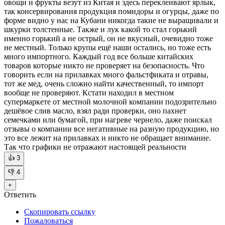
овощи и фрукты везут из Китая и здесь переклеивают ярлык,
так консервирования продукция помидоры и огурцы, даже по
форме видно у нас на Кубани никогда такие не выращивали и
шкурки толстенные. Также и лук какой то стал горький
именно горький а не острый, он не вкусный, очевидно тоже
не местный. Только крупы ещё наши остались, но тоже есть
много импортного. Каждый год все больше китайских
товаров которые никто не проверяет на безопасность. Что
говорить если на прилавках много фальстфиката и отравы,
тот же мед, очень сложно найти качественный, то импорт
вообще не проверяют. Кстати находил в местном
супермаркете от местной молочной компании подозрительно
дешёвое слив масло, взял ради проверки, оно пахнет
семечками или бумагой, при нагреве чернело, даже поискал
отзывы о компании все негативные на разную продукцию, но
это все лежит на прилавках и никто не обращает внимание.
Так что графики не отражают настоящей реальности
👍
3
👎
4
+
Ответить
Скопировать ссылку
Пожаловаться