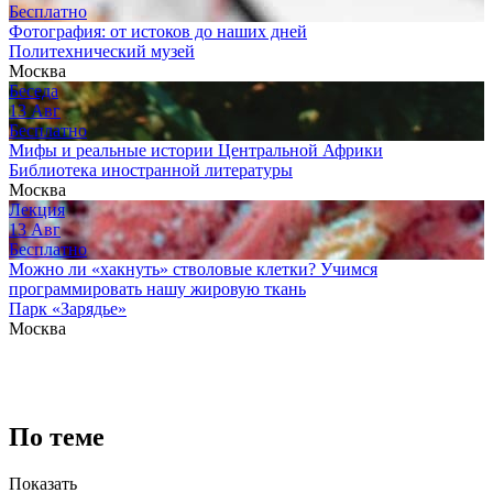
Бесплатно
Фотография: от истоков до наших дней
Политехнический музей
Москва
Беседа
13
Авг
Бесплатно
Мифы и реальные истории Центральной Африки
Библиотека иностранной литературы
Москва
Лекция
13
Авг
Бесплатно
Можно ли «хакнуть» стволовые клетки? Учимся
программировать нашу жировую ткань
Парк «Зарядье»
Москва
По теме
Показать