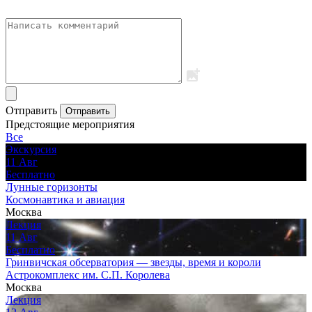
Отправить
Отправить
Предстоящие мероприятия
Все
Экскурсия
11
Авг
Бесплатно
Лунные горизонты
Космонавтика и авиация
Москва
Лекция
11
Авг
Бесплатно
Гринвичская обсерватория — звезды, время и короли
Астрокомплекс им. С.П. Королева
Москва
Лекция