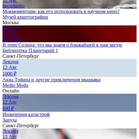
12
Авг
Бесплатно
Мокьюментари: как его использовать в научном кино?
Музей криптографии
Москва
Лекция
12
Авг
Бесплатно
В тени Солнца: что мы знаем о ближайшей к нам звезде
Библиотека Планетарий 1
Санкт-Петербург
Лекция
12
Авг
1000
₽
Аква Тофана и другие приключения мышьяка
Medio Modo
Онлайн
Лекция
12
Авг
600
₽
Инженерия катастроф
Зануда
Санкт-Петербург
Лекция
13
Авг