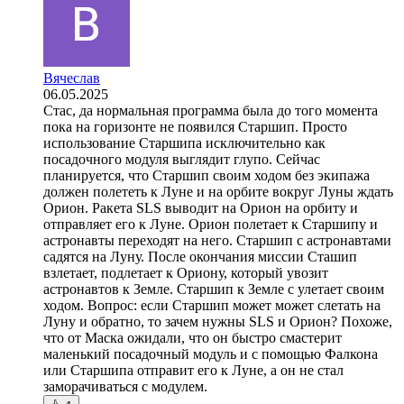
Вячеслав
06.05.2025
Стас, да нормальная программа была до того момента
пока на горизонте не появился Старшип. Просто
использование Старшипа исключительно как
посадочного модуля выглядит глупо. Сейчас
планируется, что Старшип своим ходом без экипажа
должен полететь к Луне и на орбите вокруг Луны ждать
Орион. Ракета SLS выводит на Орион на орбиту и
отправляет его к Луне. Орион полетает к Старшипу и
астронавты переходят на него. Старшип с астронавтами
садятся на Луну. После окончания миссии Сташип
взлетает, подлетает к Ориону, который увозит
астронавтов к Земле. Старшип к Земле с улетает своим
ходом. Вопрос: если Старшип может может слетать на
Луну и обратно, то зачем нужны SLS и Орион? Похоже,
что от Маска ожидали, что он быстро смастерит
маленький посадочный модуль и с помощью Фалкона
или Старшипа отправит его к Луне, а он не стал
заморачиваться с модулем.