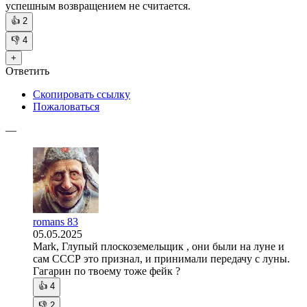
успешным возвращением не считается.
👍
2
👎
4
+
Ответить
Скопировать ссылку
Пожаловаться
—
romans 83
05.05.2025
Mark, Глупый плоскоземельщик , они были на луне и
сам СССР это признал, и принимали передачу с луны.
Гагарин по твоему тоже фейк ?
👍
4
👎
2