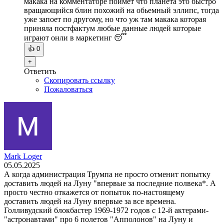
макака на комментаторе поймет что планета это быстро
вращающийся блин похожий на обьемный эллипс, тогда
уже запоет по другому, но что уж там макака которая
приняла постфактум любые данные людей которые
играют онли в маркетинг 😴
👍
0
+
Ответить
Скопировать ссылку
Пожаловаться
Mark Loger
05.05.2025
А когда администрация Трумпа не просто отменит попытку
доставить людей на Луну "впервые за последние полвека*. А
просто честно откажется от попыток по-настоящему
доставить людей на Луну впервые за все времена.
Голливудский блокбастер 1969-1972 годов с 12-й актерами-
"астронавтами" про 6 полетов "Апполонов" на Луну и