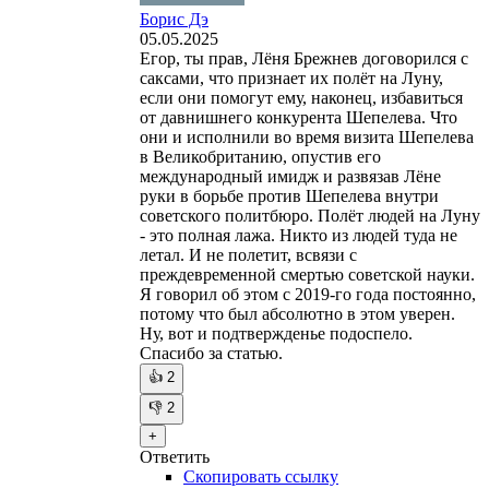
Борис Дэ
05.05.2025
Егор, ты прав, Лёня Брежнев договорился с
саксами, что признает их полёт на Луну,
если они помогут ему, наконец, избавиться
от давнишнего конкурента Шепелева. Что
они и исполнили во время визита Шепелева
в Великобританию, опустив его
международный имидж и развязав Лёне
руки в борьбе против Шепелева внутри
советского политбюро. Полёт людей на Луну
- это полная лажа. Никто из людей туда не
летал. И не полетит, всвязи с
преждевременной смертью советской науки.
Я говорил об этом с 2019-го года постоянно,
потому что был абсолютно в этом уверен.
Ну, вот и подтвержденье подоспело.
Спасибо за статью.
👍
2
👎
2
+
Ответить
Скопировать ссылку