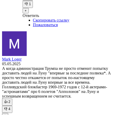
👎
1
+
Ответить
Скопировать ссылку
Пожаловаться
Mark Loger
05.05.2025
А когда администрация Трумпа не просто отменит попытку
доставить людей на Луну "впервые за последние полвека*. А
просто честно откажется от попыток по-настоящему
доставить людей на Луну впервые за все времена.
Голливудский блокбастер 1969-1972 годов с 12-й актерами-
"астронавтами" про 6 полетов "Апполонов" на Луну и
успешным возвращением не считается.
👍
2
👎
4