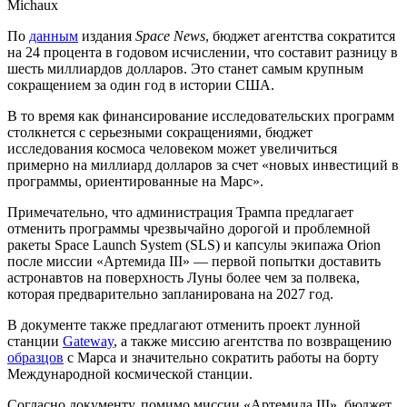
Michaux
По
данным
издания
Space News
, бюджет агентства сократится
на 24 процента в годовом исчислении, что составит разницу в
шесть миллиардов долларов. Это станет самым крупным
сокращением за один год в истории США.
В то время как финансирование исследовательских программ
столкнется с серьезными сокращениями, бюджет
исследования космоса человеком может увеличиться
примерно на миллиард долларов за счет «новых инвестиций в
программы, ориентированные на Марс».
Примечательно, что администрация Трампа предлагает
отменить программы чрезвычайно дорогой и проблемной
ракеты Space Launch System (SLS) и капсулы экипажа Orion
после миссии «Артемида III» — первой попытки доставить
астронавтов на поверхность Луны более чем за полвека,
которая предварительно запланирована на 2027 год.
В документе также предлагают отменить проект лунной
станции
Gateway
, а также миссию агентства по возвращению
образцов
с Марса и значительно сократить работы на борту
Международной космической станции.
Согласно документу, помимо миссии «Артемида III», бюджет