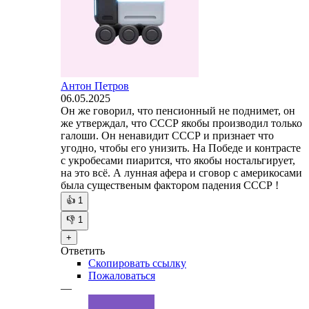
Антон Петров
06.05.2025
Он же говорил, что пенсионный не поднимет, он
же утверждал, что СССР якобы производил только
галоши. Он ненавидит СССР и признает что
угодно, чтобы его унизить. На Победе и контрасте
с укробесами пиарится, что якобы ностальгирует,
на это всё. А лунная афера и сговор с америкосами
была существеным фактором падения СССР !
👍
1
👎
1
+
Ответить
Скопировать ссылку
Пожаловаться
—