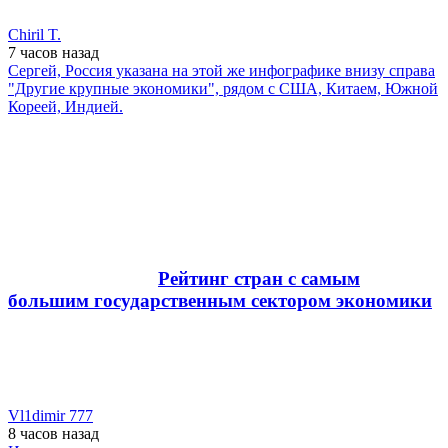
Chiril T.
7 часов
назад
Cергей, Россия указана на этой же инфографике внизу справа
"Другие крупные экономики", рядом с США, Китаем, Южной
Кореей, Индией.
Рейтинг стран с самым
большим государственным сектором экономики
Vl1dimir 777
8 часов
назад