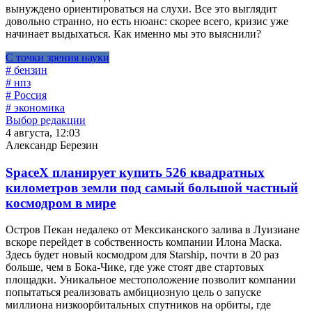
вынуждено ориентироваться на слухи. Все это выглядит
довольно странно, но есть нюанс: скорее всего, кризис уже
начинает выдыхаться. Как именно мы это выяснили?
С точки зрения науки
# бензин
# нпз
# Россия
# экономика
Выбор редакции
4 августа, 12:03
Александр Березин
SpaceX планирует купить 526 квадратных
километров земли под самый большой частный
космодром в мире
Остров Пекан недалеко от Мексиканского залива в Луизиане
вскоре перейдет в собственность компании Илона Маска.
Здесь будет новый космодром для Starship, почти в 20 раз
больше, чем в Бока-Чике, где уже стоят две стартовых
площадки. Уникальное местоположение позволит компании
попытаться реализовать амбициозную цель о запуске
миллиона низкоорбитальных спутников на орбиты, где