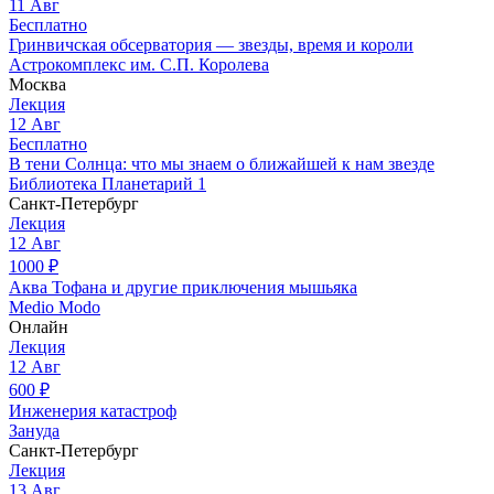
11
Авг
Бесплатно
Гринвичская обсерватория — звезды, время и короли
Астрокомплекс им. С.П. Королева
Москва
Лекция
12
Авг
Бесплатно
В тени Солнца: что мы знаем о ближайшей к нам звезде
Библиотека Планетарий 1
Санкт-Петербург
Лекция
12
Авг
1000
₽
Аква Тофана и другие приключения мышьяка
Medio Modo
Онлайн
Лекция
12
Авг
600
₽
Инженерия катастроф
Зануда
Санкт-Петербург
Лекция
13
Авг