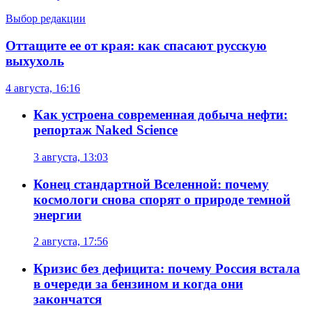
Выбор редакции
Оттащите ее от края: как спасают русскую
выхухоль
4 августа, 16:16
Как устроена современная добыча нефти:
репортаж Naked Science
3 августа, 13:03
Конец стандартной Вселенной: почему
космологи снова спорят о природе темной
энергии
2 августа, 17:56
Кризис без дефицита: почему Россия встала
в очереди за бензином и когда они
закончатся