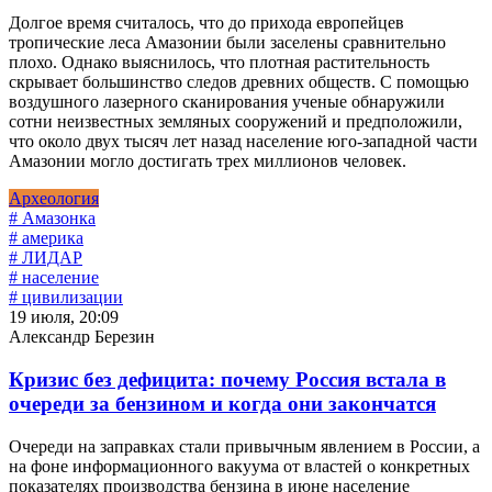
Долгое время считалось, что до прихода европейцев
тропические леса Амазонии были заселены сравнительно
плохо. Однако выяснилось, что плотная растительность
скрывает большинство следов древних обществ. С помощью
воздушного лазерного сканирования ученые обнаружили
сотни неизвестных земляных сооружений и предположили,
что около двух тысяч лет назад население юго-западной части
Амазонии могло достигать трех миллионов человек.
Археология
# Амазонка
# америка
# ЛИДАР
# население
# цивилизации
19 июля, 20:09
Александр Березин
Кризис без дефицита: почему Россия встала в
очереди за бензином и когда они закончатся
Очереди на заправках стали привычным явлением в России, а
на фоне информационного вакуума от властей о конкретных
показателях производства бензина в июне население