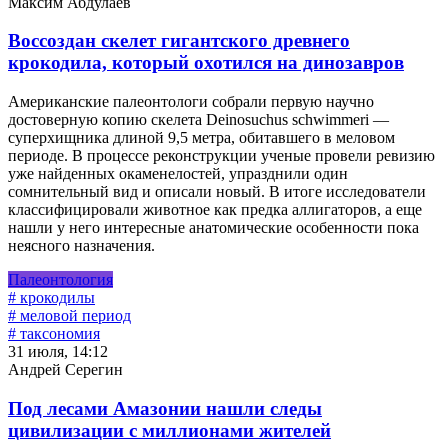
Максим Абдулаев
Воссоздан скелет гигантского древнего
крокодила, который охотился на динозавров
Американские палеонтологи собрали первую научно
достоверную копию скелета Deinosuchus schwimmeri —
суперхищника длиной 9,5 метра, обитавшего в меловом
периоде. В процессе реконструкции ученые провели ревизию
уже найденных окаменелостей, упразднили один
сомнительный вид и описали новый. В итоге исследователи
классифицировали животное как предка аллигаторов, а еще
нашли у него интересные анатомические особенности пока
неясного назначения.
Палеонтология
# крокодилы
# меловой период
# таксономия
31 июля, 14:12
Андрей Серегин
Под лесами Амазонии нашли следы
цивилизации с миллионами жителей