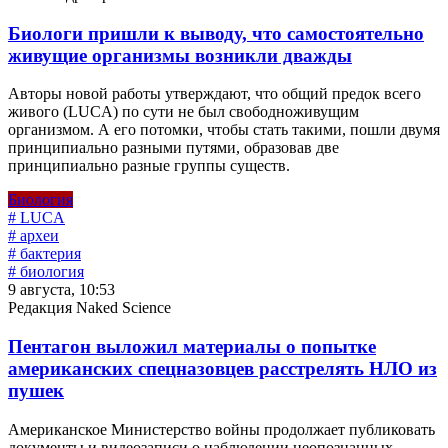
Биологи пришли к выводу, что самостоятельно
живущие организмы возникли дважды
Авторы новой работы утверждают, что общий предок всего
живого (LUCA) по сути не был свободноживущим
организмом. А его потомки, чтобы стать такими, пошли двумя
принципиально разными путями, образовав две
принципиально разные группы существ.
Биология
# LUCA
# археи
# бактерия
# биология
9 августа, 10:53
Редакция Naked Science
Пентагон выложил материалы о попытке
американских спецназовцев расстрелять НЛО из
пушек
Американское Министерство войны продолжает публиковать
документы и видеозаписи о наблюдении неопознанных