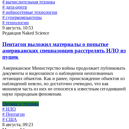
# вычислительная техника
# дата-центр
# нейросетевые технологии
# суперкомпьютеры
# технологии
9 августа, 10:53
Редакция Naked Science
Пентагон выложил материалы о попытке
американских спецназовцев расстрелять НЛО из
пушек
Американское Министерство войны продолжает публиковать
документы и видеозаписи о наблюдении неопознанных
летающих объектов. Как и ранее, происхождение объектов из
наблюдений неясно, но достаточно очевидно, что как
минимум часть из них не относятся к известным сегодняшней
науке природным феноменам.
Оружие и техника
# НЛО
# Пентагон
# США
8 августа, 09:23