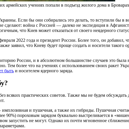
ких армейских учениях попали в подъезд жилого дома в Броварах
аины. Если бы они собирались это делать, то вступили бы в во
е сделают: война с Россией — далеко не экспедиция в Афганиста
огичным, что Киев может отказаться от своего неядерного статус
февраля 2022 года и президент России. Более того, он добавил,
акже заявил, что Киеву будет проще создать и носители такого 
торию России, и в абсолютном большинстве случаев это была я
но. Тем более что на учениях с использованием своих ракет Ук
т быть
и носителем ядерного заряда.
бу?
 без всяких практических советов. Также мы не будем обсуждат
ит.
мплозивная и пушечная, а также их гибриды. Пушечная считаетс
лее 90%) пороховым зарядом буквально выстреливается в «мише
ывом запустить не могут. Однако их почти мгновенное сближени
параметрами.