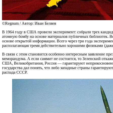
©Regnum / Автор: Иван Беляев
В 1964 году в США провели эксперимент: собрали трех кандида
атомную бомбу на основе материалов публичных библиотек. Вс
основе открытой информации. Всего через три года эксперимен
располагающая тремя действительно хорошими физиками (даже
В связи с этим становится особенно интересным заявление пр
меморандума. А если саммит не состоится, то Зеленский отка
США, Великобритания, Россия — гарантируют неприкосновеннос
государства дал понять, что либо западные страны гарантирую
распада СССР.