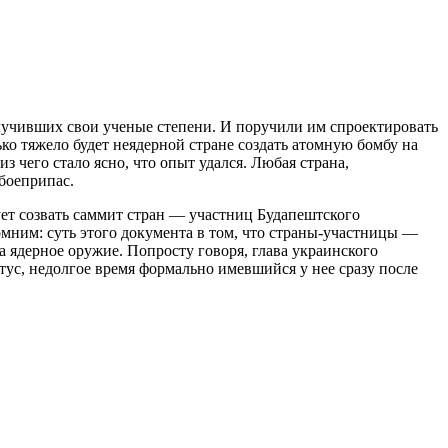
олучивших свои ученые степени. И поручили им спроектировать
ко тяжело будет неядерной стране создать атомную бомбу на
чего стало ясно, что опыт удался. Любая страна,
боеприпас.
ует созвать саммит стран — участниц Будапештского
омним: суть этого документа в том, что страны-участницы —
 ядерное оружие. Попросту говоря, глава украинского
тус, недолгое время формально имевшийся у нее сразу после