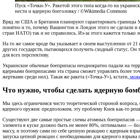
Пуск «Точки-У». Ракетой этого типа когда-то на украинс
нести и ядерную боеголовку / ©Wikimedia Commons
Вряд ли США и Британия планируют гарантировать границы Укр
понятно и то, почему Вашингтон и Лондон этого не сделали и н
стран НАТО) так и не справились. Из-за этого кажется только л
На то же самое вроде бы указывает в своем выступлении от 21 
других государств, пытающихся получить сходный статус. Он т
для всех перспективу.
Украинские обычные боеприпасы неоднократно падали на терри
ядерными боеприпасами эта страна сможет управлять более точ
жертвами среди них). Такая же ракета («Точка-У»), кстати,
може
Что нужно, чтобы сделать ядерную бом
Мы здесь ограничимся чисто теоретической стороной вопроса,
ядерного оружия: предположим, эту проблему Киев как-то реш
Существуют две самые простые схемы атомных боеприпасов — и
элемента в куске должно быть не менее 80%, оптимально — бо
массу, и поэтому сами по себе цепную реакцию с ядерным взр
запуска цепной реакции с необходимыми для ядерного взрыва 