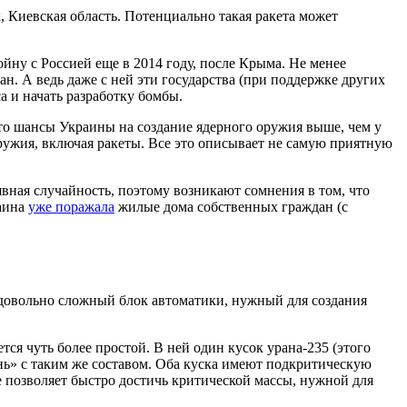
, Киевская область. Потенциально такая ракета может
йну с Россией еще в 2014 году, после Крыма. Не менее
н. А ведь даже с ней эти государства (при поддержке других
а и начать разработку бомбы.
 что шансы Украины на создание ядерного оружия выше, чем у
оружия, включая ракеты. Все это описывает не самую приятную
вная случайность, поэтому возникают сомнения в том, что
раина
уже поражала
жилые дома собственных граждан (с
ь довольно сложный блок автоматики, нужный для создания
я чуть более простой. В ней один кусок урана-235 (этого
нь» с таким же составом. Оба куска имеют подкритическую
е позволяет быстро достичь критической массы, нужной для