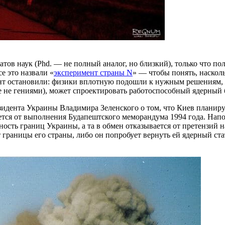
тов наук (Phd. — не полный аналог, но близкий), только что п
е это назвали «
эксперимент страны N
» — чтобы понять, насколь
т остановили: физики вплотную подошли к нужным решениям, из 
 не гениями), может спроектировать работоспособный ядерный 
езидента Украины Владимира Зеленского о том, что Киев планир
жется от выполнения Будапештского меморандума 1994 года. Нап
ть границ Украины, а та в обмен отказывается от претензий на
т границы его страны, либо он попробует вернуть ей ядерный ста