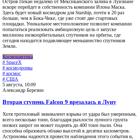
Остров Пекан недалеко от Мексиканского залива в Луизиане
вскоре перейдет в собственность компании Илона Маска.
Здесь будет новый космодром для Starship, почти в 20 раз
больше, чем в Бока-Чике, где уже стоят две стартовых
площадки. Уникальное местоположение позволит компании
попытаться реализовать амбициозную цель о запуске
миллиона низкоорбитальных спутников на орбиты, где
сегодня находится подавляющее меньшинство спутников
Земли.
Космонавтика
# SpaceX
# космодромы
# космос
# США
5 августа, 10:09
Александр Березин
Вторая ступень Falcon 9 врезалась в Луну
Хотя тротиловый эквивалент взрыва от удара был умеренным,
всего несколько тонн, благодаря рыхлости лунного грунта
низких широт он может поднять до 400 тонн пыли. Она
способна образовать облако высотой в десятки километров.
Астрономы надеются провести наблюдения этого события и,