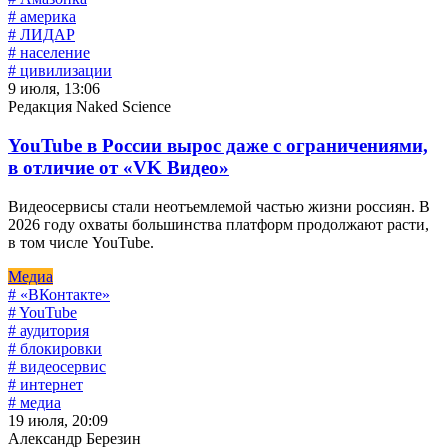
# америка
# ЛИДАР
# население
# цивилизации
9 июля, 13:06
Редакция Naked Science
YouTube в России вырос даже с ограничениями,
в отличие от «VK Видео»
Видеосервисы стали неотъемлемой частью жизни россиян. В
2026 году охваты большинства платформ продолжают расти,
в том числе YouTube.
Медиа
# «ВКонтакте»
# YouTube
# аудитория
# блокировки
# видеосервис
# интернет
# медиа
19 июля, 20:09
Александр Березин