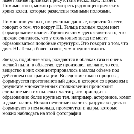
имеет явные признаки присутствия нескольких планет.
Помимо этого, можно рассмотреть ряд концентрических
ярких колец, которые разделены темными полосами.
По мнению ученых, полученные данные, вероятней всего,
говорят о том, что вокруг HL Тельца полным ходом идет
формирование планет. Удивительным здесь является то, что
прежде считалось, что у столь юных звезд не могут
образовываться подобные структуры. Это говорит о том, что
диск HL Тельца более развит, чем предполагалось.
Звезды, подобные этой, рождаются в облаках газа и очень
мелкой пыли, в областях, где произошел коллапс, то есть,
вещество в них сконцентрировалось в малом объеме под
действием сил гравитации. Вследствие такого процесса,
формируется протопланетный диск, в котором со временем в
результате множественных столкновений происходит
слипание мелких пылевых частиц, что приводит к
образованию более крупных тел, например, астероидов, комет
и даже планет. Новоиспеченные планеты разрушают диск и
формируют в нем кольца, промежутки и дыры, которые
можно наблюдать на этой фотографии.