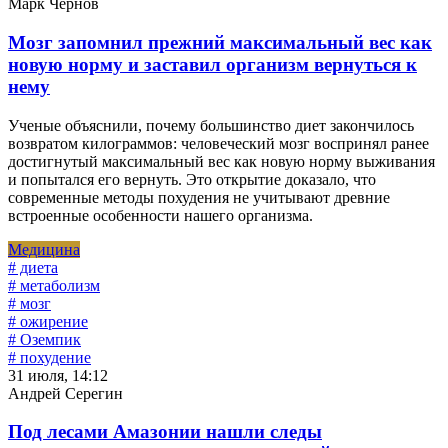
Марк Чернов
Мозг запомнил прежний максимальный вес как
новую норму и заставил организм вернуться к
нему
Ученые объяснили, почему большинство диет закончилось
возвратом килограммов: человеческий мозг воспринял ранее
достигнутый максимальный вес как новую норму выживания
и попытался его вернуть. Это открытие доказало, что
современные методы похудения не учитывают древние
встроенные особенности нашего организма.
Медицина
# диета
# метаболизм
# мозг
# ожирение
# Оземпик
# похудение
31 июля, 14:12
Андрей Серегин
Под лесами Амазонии нашли следы