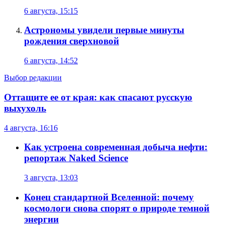
6 августа, 15:15
Астрономы увидели первые минуты
рождения сверхновой
6 августа, 14:52
Выбор редакции
Оттащите ее от края: как спасают русскую
выхухоль
4 августа, 16:16
Как устроена современная добыча нефти:
репортаж Naked Science
3 августа, 13:03
Конец стандартной Вселенной: почему
космологи снова спорят о природе темной
энергии