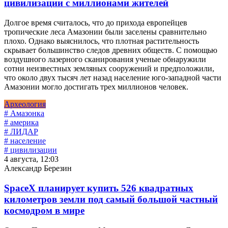
цивилизации с миллионами жителей
Долгое время считалось, что до прихода европейцев
тропические леса Амазонии были заселены сравнительно
плохо. Однако выяснилось, что плотная растительность
скрывает большинство следов древних обществ. С помощью
воздушного лазерного сканирования ученые обнаружили
сотни неизвестных земляных сооружений и предположили,
что около двух тысяч лет назад население юго-западной части
Амазонии могло достигать трех миллионов человек.
Археология
# Амазонка
# америка
# ЛИДАР
# население
# цивилизации
4 августа, 12:03
Александр Березин
SpaceX планирует купить 526 квадратных
километров земли под самый большой частный
космодром в мире