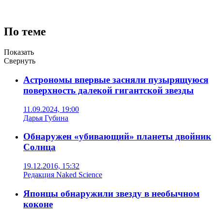
По теме
Показать
Свернуть
Астрономы впервые засняли пузырящуюся
поверхность далекой гигантской звезды
11.09.2024, 19:00
Дарья Губина
Обнаружен «убивающий» планеты двойник
Солнца
19.12.2016, 15:32
Редакция Naked Science
Японцы обнаружили звезду в необычном
коконе