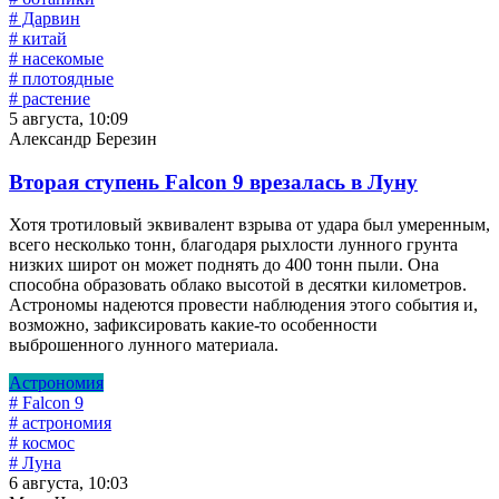
# Дарвин
# китай
# насекомые
# плотоядные
# растение
5 августа, 10:09
Александр Березин
Вторая ступень Falcon 9 врезалась в Луну
Хотя тротиловый эквивалент взрыва от удара был умеренным,
всего несколько тонн, благодаря рыхлости лунного грунта
низких широт он может поднять до 400 тонн пыли. Она
способна образовать облако высотой в десятки километров.
Астрономы надеются провести наблюдения этого события и,
возможно, зафиксировать какие-то особенности
выброшенного лунного материала.
Астрономия
# Falcon 9
# астрономия
# космос
# Луна
6 августа, 10:03