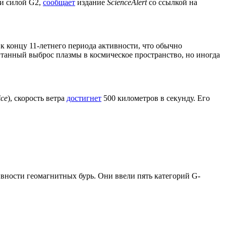
и силой G2,
сообщает
издание
ScienceAlert
со ссылкой на
к концу 11-летнего периода активности, что обычно
танный выброс плазмы в космическое пространство, но иногда
ice
), скорость ветра
достигнет
500 километров в секунду. Его
ности геомагнитных бурь. Они ввели пять категорий G-