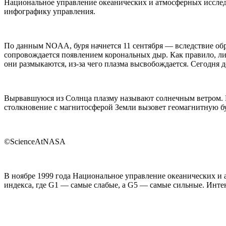
Национальное управление океанических и атмосферных иссле
инфографику управления.
По данным NOAA, буря начнется 11 сентября — вследствие обр
сопровождается появлением корональных дыр. Как правило, ли
они размыкаются, из-за чего плазма высвобождается. Сегодня 
Вырвавшуюся из Солнца плазму называют солнечным ветром. 
столкновение с магнитосферой Земли вызовет геомагнитную б
©ScienceAtNASA
В ноябре 1999 года Национальное управление океанических 
индекса, где G1 — самые слабые, а G5 — самые сильные. Инт