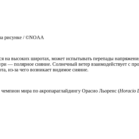
 на рисунке / ©NOAA
яся на высоких широтах, может испытывать перепады напряжения
ури — полярное сияние. Солнечный ветер взаимодействует с про
та, из-за чего возникает видимое сияние.
м чемпион мира по акропараглайдингу Орасио Льоренс (
Horacio L