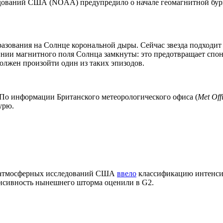
дований США (NOAA) предупредило о начале геомагнитной бур
азования на Солнце корональной дыры. Сейчас звезда подходит 
нии магнитного поля Солнца замкнуты: это предотвращает спон
должен произойти один из таких эпизодов.
По информации Британского метеорологического офиса (
Met Off
урю.
и атмосферных исследований США
ввело
классификацию интенсив
енсивность нынешнего шторма оценили в G2.