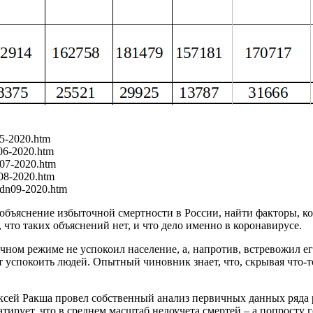
05-2020.htm
n06-2020.htm
n07-2020.htm
n08-2020.htm
/edn09-2020.htm
объяснение избыточной смертности в России, найти факторы, ко
 что таких объяснений нет, и что дело именно в коронавирусе.
чном режиме не успокоил население, а, напротив, встревожил е
ет успокоить людей. Опытный чиновник знает, что, скрывая чт
ексей Ракша провел собственный анализ первичных данных ряда 
татирует, что в среднем масштаб недоучета смертей – а попросту