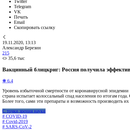
Twitter
Telegram
VK
Печать
Email
Скопировать ссылку
19.11.2020, 13:13
Александр Березин
215
35,6 тыс
Вакцинный блицкриг: Россия получила эффективн
❋ 6.4
Уровень избыточной смертности от коронавирусной эпидемии в 
страна испытает колоссальный спад населения по итогам года.
Более того, сами эти препараты и возможность производить их 
С точки зрения науки
# COVID-19
# Covid-2019
# SARS-CoV-2