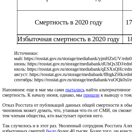
Источники:
май: https://rosstat.gov.ru/storage/mediabank/yjmHZnUV/edn
июнь: https://rosstat.gov.ru/storage/mediabank/dUhQs3DJ/ed
июль: https://rosstat.gov.ru/storage/mediabank/qESXsQHc/ed
август: https://rosstat.gov.ru/storage/mediabank/fBtgkZHk/ed
сентябрь: https://rosstat.gov.ru/storage/mediabank/vuOQk0xl
Напомним: еще в мае мы сами
пытались
найти альтернативное 
смертность. К началу июня, однако, мы
пришли
к выводу о том,
Отказ Росстата от публикаций данных общей смертности в обы
чиновник может думать, что, утаивая что-то от СМИ, он смож
тем членам общества, кто выступает против него.
Так случилось и в этот раз. Уволенный сотрудник Росстата Ал
избыточных смертей
было
более 40 тысяч. Более того, он конс