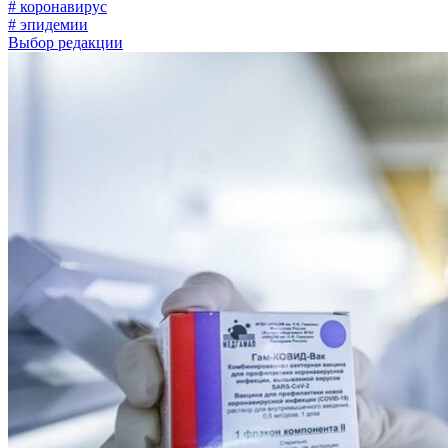
# коронавирус
# эпидемии
Выбор редакции