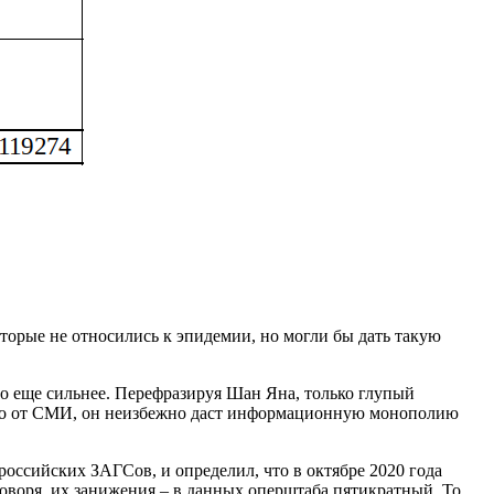
торые не относились к эпидемии, но могли бы дать такую
го еще сильнее. Перефразируя Шан Яна, только глупый
о-то от СМИ, он неизбежно даст информационную монополию
российских ЗАГСов, и определил, что в октябре 2020 года
 говоря, их занижения – в данных оперштаба пятикратный. То