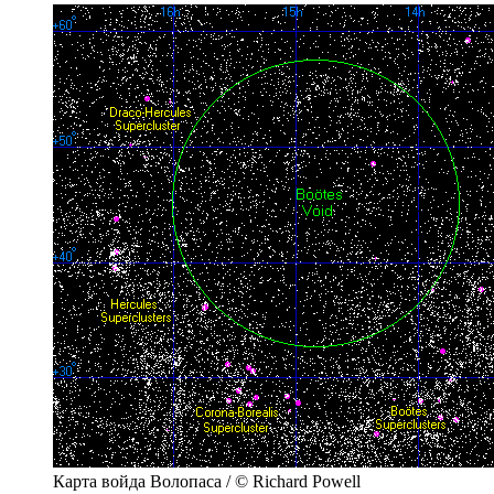
Карта войда Волопаса / © Richard Powell