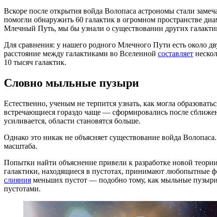
Вскоре после открытия войда Волопаса астрономы стали замеча
помогли обнаружить 60 галактик в огромном пространстве диа
Млечный Путь, мы бы узнали о существовании других галактик 
Для сравнения: у нашего родного Млечного Пути есть около дв
расстояние между галактиками во Вселенной
составляет
нескол
10 тысяч галактик.
Словно мыльные пузыри
Естественно, ученым не терпится узнать, как могла образоват
встречающиеся гораздо чаще — сформировались после сближения
усиливается, области становятся больше.
Однако это никак не объясняет существование войда Волопаса
масштаба.
Попытки найти объяснение привели к разработке новой теории,
галактики, находящиеся в пустотах, принимают любопытные фор
слияния
меньших пустот — подобно тому, как мыльные пузыри с
пустотами.