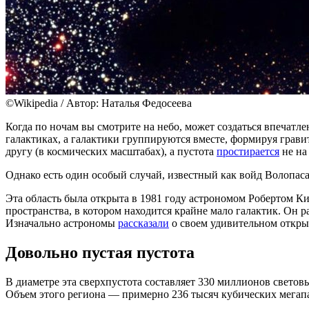
©Wikipedia / Автор: Наталья Федосеева
Когда по ночам вы смотрите на небо, может создаться впечатле
галактиках, а галактики группируются вместе, формируя грави
другу (в космических масштабах), а пустота
простирается
не на
Однако есть один особый случай, известный как войд Волопаса
Эта область была открыта в 1981 году астрономом Робертом 
пространства, в котором находится крайне мало галактик. Он 
Изначально астрономы
рассказали
о своем удивительном открыти
Довольно пустая пустота
В диаметре эта сверхпустота составляет 330 миллионов световы
Объем этого региона — примерно 236 тысяч кубических мегапар