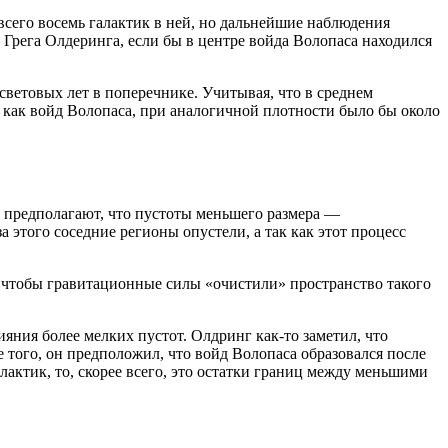
 всего восемь галактик в ней, но дальнейшие наблюдения
Грега Олдеринга, если бы в центре войда Волопаса находился
световых лет в поперечнике. Учитывая, что в среднем
, как войд Волопаса, при аналогичной плотности было бы около
и предполагают, что пустоты меньшего размера —
 этого соседние регионы опустели, а так как этот процесс
, чтобы гравитационные силы «очистили» пространство такого
яния более мелких пустот. Олдринг как-то заметил, что
 того, он предположил, что войд Волопаса образовался после
актик, то, скорее всего, это остатки границ между меньшими