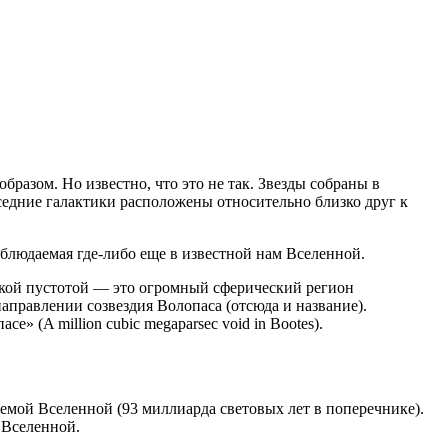
бразом. Но известно, что это не так. Звезды собраны в
оседние галактики расположены относительно близко друг к
аблюдаемая где-либо еще в известной нам Вселенной.
икой пустотой — это огромный сферический регион
направлении созвездия Волопаса (отсюда и название).
» (A million cubic megaparsec void in Bootes).
даемой Вселенной (93 миллиарда световых лет в поперечнике).
 Вселенной.