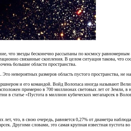
ние, что звезды бесконечно рассыпаны по космосу равномерным о
тационно связанные скопления. В целом ситуация такова, что с
 очень большие области пространства.
. Это невероятных размеров область пустого пространства, не н
Киршнером и его командой. Войд Волопаса иногда называют Вел
расположен примерно в 700 миллионах световых лет от Земли, в 
и в статье «Пустота в миллион кубических мегапарсек в Волопасе
х лет, что, в свою очередь, равняется 0,27% от диаметра наблю
сек. Другими словами, это самая крупная известная пустота во