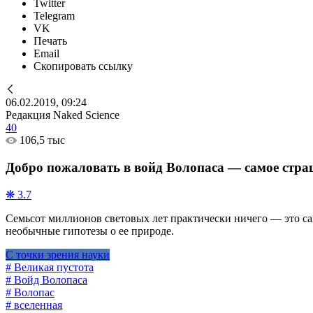
Twitter
Telegram
VK
Печать
Email
Скопировать ссылку
06.02.2019, 09:24
Редакция Naked Science
40
106,5 тыс
Добро пожаловать в войд Волопаса — самое стра
❋ 3.7
Семьсот миллионов световых лет практически ничего — это сам
необычные гипотезы о ее природе.
С точки зрения науки
# Великая пустота
# Войд Волопаса
# Волопас
# вселенная