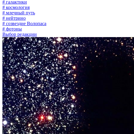
# галактики
# космология
# млечный путь
# нейтрино
# созвездие Волопаса
# фотоны
Выбор редакции