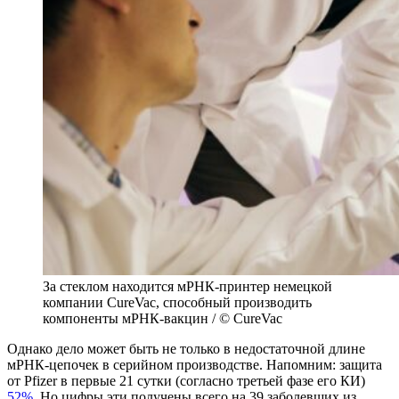
За стеклом находится мРНК-принтер немецкой
компании CureVac, способный производить
компоненты мРНК-вакцин / © CureVac
Однако дело может быть не только в недостаточной длине
мРНК-цепочек в серийном производстве. Напомним: защита
от Pfizer в первые 21 сутки (согласно третьей фазе его КИ)
52%.
Но цифры эти получены всего на 39 заболевших из