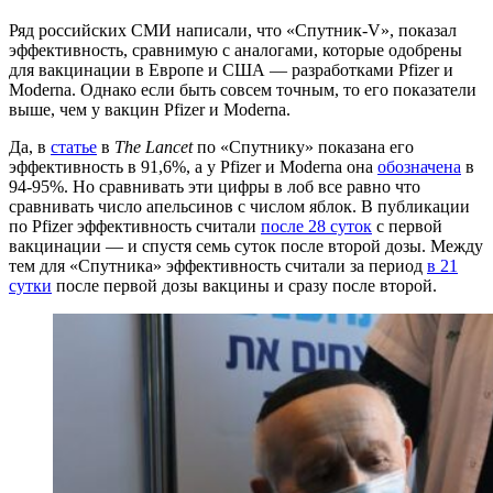
Ряд российских СМИ написали, что «Спутник-V», показал
эффективность, сравнимую с аналогами, которые одобрены
для вакцинации в Европе и США — разработками Pfizer и
Moderna. Однако если быть совсем точным, то его показатели
выше, чем у вакцин Pfizer и Moderna.
Да, в
статье
в
The Lancet
по «Спутнику» показана его
эффективность в 91,6%, а у Pfizer и Moderna она
обозначена
в
94-95%. Но сравнивать эти цифры в лоб все равно что
сравнивать число апельсинов с числом яблок. В публикации
по Pfizer эффективность считали
после 28 суток
с первой
вакцинации — и спустя семь суток после второй дозы. Между
тем для «Спутника» эффективность считали за период
в 21
сутки
после первой дозы вакцины и сразу после второй.