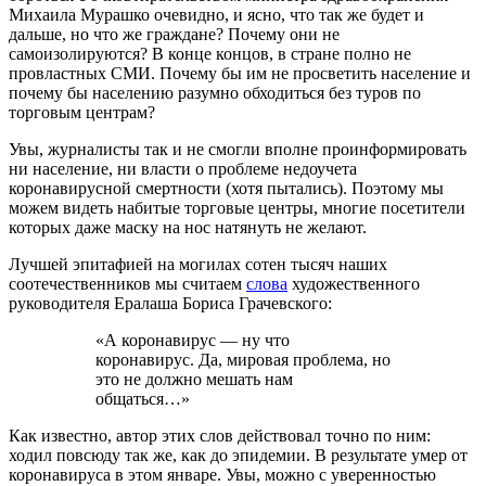
Михаила Мурашко очевидно, и ясно, что так же будет и
дальше, но что же граждане? Почему они не
самоизолируются? В конце концов, в стране полно не
провластных СМИ. Почему бы им не просветить население и
почему бы населению разумно обходиться без туров по
торговым центрам?
Увы, журналисты так и не смогли вполне проинформировать
ни население, ни власти о проблеме недоучета
коронавирусной смертности (хотя пытались). Поэтому мы
можем видеть набитые торговые центры, многие посетители
которых даже маску на нос натянуть не желают.
Лучшей эпитафией на могилах сотен тысяч наших
соотечественников мы считаем
слова
художественного
руководителя Ералаша Бориса Грачевского:
«А коронавирус — ну что
коронавирус. Да, мировая проблема, но
это не должно мешать нам
общаться…»
Как известно, автор этих слов действовал точно по ним:
ходил повсюду так же, как до эпидемии. В результате умер от
коронавируса в этом январе. Увы, можно с уверенностью