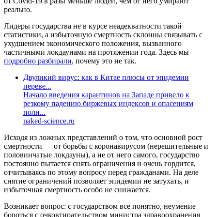
от Covid-19 в разы меньше людей, чем от него умирают
реально.
Лидеры государства не в курсе неадекватности такой
статистики, а избыточную смертность склонны связывать с
ухудшением экономического положения, вызванного
частичными локдаунами на протяжении года. Здесь мы
подробно разбирали
, почему это не так.
Двуликий вирус: как в Китае плюсы от эпидемии
переве...
Начало введения карантинов на Западе привело к
резкому падению биржевых индексов и опасениям
полн...
naked-science.ru
Исходя из ложных представлений о том, что основной рост
смертности — от борьбы с коронавирусом (нерешительные и
половинчатые локдауны), а не от него самого, государство
постоянно пытается снять ограничения и очень гордится,
отчитываясь по этому вопросу перед гражданами. На деле
снятие ограничений позволяет эпидемии не затухать, и
избыточная смертность особо не снижается.
Возникает вопрос: с государством все понятно, неумение
бороться с очковтирательством министра здравоохранения