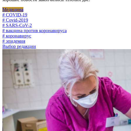
Медицина
# COVID-19
# Covid-2019
# SARS-CoV-2
# вакцина против коронавируса
# коронавирус
# эпидемия
Выбор редакции