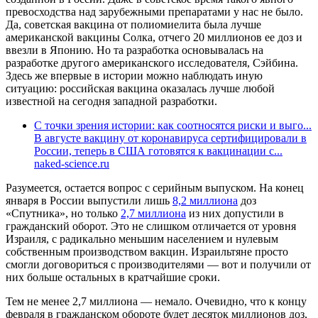
превосходства над зарубежными препаратами у нас не было.
Да, советская вакцина от полиомиелита была лучше
американской вакцины Солка, отчего 20 миллионов ее доз и
ввезли в Японию. Но та разработка основывалась на
разработке другого американского исследователя, Сэйбина.
Здесь же впервые в истории можно наблюдать иную
ситуацию: российская вакцина оказалась лучше любой
известной на сегодня западной разработки.
С точки зрения истории: как соотносятся риски и выго...
В августе вакцину от коронавируса сертифицировали в
России, теперь в США готовятся к вакцинации с...
naked-science.ru
Разумеется, остается вопрос с серийным выпуском. На конец
января в России выпустили лишь
8,2 миллиона
доз
«Спутника», но только
2,7 миллиона
из них допустили в
гражданский оборот. Это не слишком отличается от уровня
Израиля, с радикально меньшим населением и нулевым
собственным производством вакцин. Израильтяне просто
смогли договориться с производителями — вот и получили от
них больше остальных в кратчайшие сроки.
Тем не менее 2,7 миллиона — немало. Очевидно, что к концу
февраля в гражданском обороте будет десяток миллионов доз,