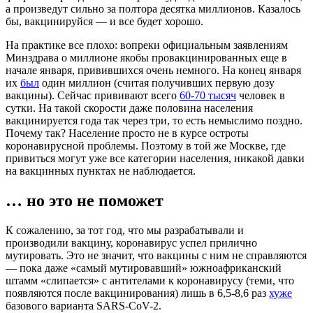
а произведут сильно за полтора десятка миллионов. Казалось
бы, вакцинируйся — и все будет хорошо.
На практике все плохо: вопреки официальным заявлениям
Минздрава о миллионе якобы провакцинированных еще в
начале января, привившихся очень немного. На конец января
их
был
один миллион (считая получивших первую дозу
вакцины). Сейчас прививают всего
60-70 тысяч
человек в
сутки. На такой скорости даже половина населения
вакцинируется года так через три, то есть немыслимо поздно.
Почему так? Население просто не в курсе остроты
коронавирусной проблемы. Поэтому в той же Москве, где
привиться могут уже все категории населения, никакой давки
на вакцинных пунктах не наблюдается.
… но это не поможет
К сожалению, за тот год, что мы разрабатывали и
производили вакцину, коронавирус успел прилично
мутировать. Это не значит, что вакцины с ним не справляются
— пока даже «самый мутировавший» южноафриканский
штамм «слипается» с антителами к коронавирусу (теми, что
появляются после вакцинирования) лишь в 6,5-8,6 раз
хуже
базового варианта SARS-CoV-2.