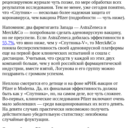
рецензируемом журнале чуть позже, по мере обработки всех
результатов исследования. Тем не менее, уже сегодня понятно,
что «Спутник» — несколько более надежная защита от
коронавируса, чем вакцина Pfizer (подробности — чуть ниже).
Напомним: два фармгиганта Запада — AstraZeneca и
Merck&Co — попробовали сделать аденовирусную вакцину,
но не преуспели. Если AstraZenecа добилась эффективности в
55,7%
, что явно ниже, чем у «Спутника-V», то Merck&Co
поняла бесперспективность своей аденовирусной платформы
еще на первой фазе клинических испытаний и сошла с
дистанции. Учитывая, что средств у каждой из этих двух
компаний больше, чем у всей российской фармацевтической
индустрии, вместе взятой, Логунова и его группу можно
поздравить с громким успехом.
Неплохо смотрится его детище и на фоне мРНК-вакцин от
Pfizer и Moderna. Да, их финальная эффективность должна
быть как у «Спутника», но, на самом деле, все чуть сложнее.
Во-первых, клинические исследования Pfizer включают очень
мало заболевших — среди вакцинированных их всего девять.
На девяти случаях практически невозможно получить
действительно убедительную статистику: неизбежны
случайные флуктуации.