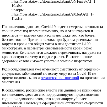
https://rosstat.gov.ru/storage/mediabank/bN1ea8Sx/t1_1-
10.xlsx
ноябрь:
https://rosstat.gov.ru/storage/mediabank/el03oiOj/t1_1-
11.xlsx
По последним данным, Covid-19 ведет к смертям не только (а
то и не столько) через пневмонию, но и от инфарктов и
инсультов — причем они настигают даже тех, кто болеет
бессимптомно. Причина такова: при бурном размножении
вируса в крови его общая масса в ней достигает 1-100
микрограмм, а параметры свертываемости крови резко
меняются. Ее становится сложнее перекачивать, нагрузка на
кровеносную систему и сердце растет. В итоге внешне
здоровый человек может упасть на землю с инфарктом.
Ряд исследователей уже отмечают: смертность от сердечно-
сосудистых заболеваний по всему миру из-за Covid-19 не
просто поднялась, но и
останется повышенной
на протяжении
многих лет.
К сожалению, российские власти эти данные не принимают
во внимание: здесь до сих пор доминируют представления
годичной давности о том, что коронавирус убивает
пневмонией. Поэтому в официальной статистике смертности