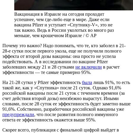
Вакцинация в Израиле на сегодня проходит
успешнее, чем где-либо еще в мире. Даже если
вакцина Pfizer и уступает «Спутнику-V», это не
так важно. Ведь в России уколотых во много раз
меньше, чем крошечном Израиле / © AP
Почему это важно? Надо понимать, что те, кто заболел в 21-
28-е сутки после первого укола, еще не получили полного
эффекта от второй дозы вакцины: она просто не успела
подействовать. А в исследовании по вакцине Pfizer
заболевших между 21 и 28 сутками
не включили
в расчет
эффективности — те самые примерно 95%.
На 21-28 сутки у Pfizer эффективность
была
лишь 91%, то есть
такой же, как у «Спутника» после 21 суток. Однако 91,6%
российской вакцины после 21 суток с течением времени (за
счет действия второй дозы) неизбежно вырастут. Иными
словами, после 28 суток ее эффективность будет заметно выше
91,6%. Собственно, разработчики российской вакцины уже
предупреждали
, что после развития полного иммунного
ответа ее эффективность окажется выше 95%.
Скорее всего, публикация с финальной цифрой выйдет в