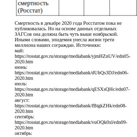
Смертность в декабре 2020 года Росстатом пока не
публиковалась. Но на основе данных отдельных
ЗАГСов она должна быть чуть выше ноябрьской.
Иными словами, эпидемия унесла жизни трети
миллиона наших сограждан. Источники:
май:
https://rosstat.gov.ru/storage/mediabank/yjmHZnUV/edn05-
2020.htm
июнь:
https://rosstat.gov.ru/storage/mediabank/dUhQs3DJ/edn06-
2020.htm
июль:
https://rosstat.gov.ru/storage/mediabank/qESXsQHc/edn07-
2020.htm
август:
https://rosstat.gov.ru/storage/mediabank/fBtgkZHk/edn08-
2020.htm
сентябрь:
https://rosstat.gov.ru/storage/mediabank/vuOQk0xl/edn09-
2020.htm
октябрь: