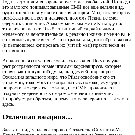
Год назад эпидемия коронавируса стала глобальной. Но тогда
это мало кто понимал: западные СМИ все еще делали вид,
будто это чисто внутрикитайская история. Мол, тоталитаризм
неэффективен, врет и искажает, поэтому Пекин не смог
сдержать эпидемию. А мы сможем: мы же не Китай, у нас
тоталитаризма нет. Это был типичный случай выдачи
желаемого за действительное: в реальной жизни именно КНР
справилась лучше всех. А вот страны западного образа жизни
(и пытающиеся копировать их (читай: мы)) практически не
справились.
Аналогичная ситуация сложилась сегодня. По миру уже
распространяются новые штаммы коронавируса, которые
ставят вакцинную победу над пандемией под вопрос.
Ожидания западного мира, что Pfizer освободит его от
эпидемии, тоже могут не оправдаться: похоже, ему будет
непросто это сделать. Но западные СМИ продолжают
излучать уверенность в скором окончании эпидемии.
Попробуем разобраться, почему это маловероятно — и там, и
здесь.
Отличная вакцина…
Здесь, на вид, у нас все хорошо. Создатель «Спутника-V»