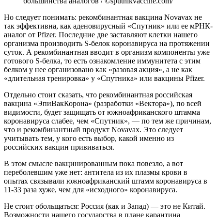
большинства аналогов / ©sputnikvaccine.com/
Но следует понимать: рекомбинантная вакцина Novavax не
так эффективна, как аденовирусный «Спутник» или ее мРНК-
аналог от Pfizer. Последние две заставляют клетки нашего
организма производить S-белок коронавируса на протяжении
суток. А рекомбинантная вводит в организм компоненты уже
готового S-белка, то есть ознакомление иммунитета с этим
белком у нее организовано как «разовая акция», а не как
«длительная тренировка» у «Спутника» или вакцины Pfizer.
Отдельно стоит сказать, что рекомбинантная российская
вакцина «ЭпиВакКорона» (разработки «Вектора»), по всей
видимости, будет защищать от южноафриканского штамма
коронавируса слабее, чем «Спутник», — по тем же причинам,
что и рекомбинантный продукт Novavax. Это следует
учитывать тем, у кого есть выбор, какой именно из
российских вакцин прививаться.
В этом смысле вакцинированным пока повезло, а вот
переболевшим уже нет: антитела из их плазмы крови в
опытах связывали южноафриканский штамм коронавируса в
11-33 раза хуже, чем для «исходного» коронавируса.
Не стоит обольщаться: Россия (как и Запад) — это не Китай.
Возможности нашего государства в плане карантина