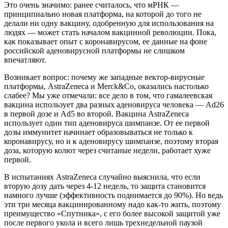
Это очень значимо: ранее считалось, что мРНК —
принципиально новая платформа, на которой до того не
делали ни одну вакцину, одобренную для использования на
людях — может стать началом вакцинной революции. Пока,
как показывает опыт с коронавирусом, ее данные на фоне
российской аденовирусной платформы не слишком
впечатляют.
Возникает вопрос: почему же западные вектор-вирусные
платформы, AstraZeneca и Merck&Co, оказались настолько
слабее? Мы уже отмечали: все дело в том, что гамалеевская
вакцина использует два разных аденовируса человека — Ad26
в первой дозе и Ad5 во второй. Вакцина AstraZeneca
использует один тип аденовируса шимпанзе. От ее первой
дозы иммунитет начинает образовываться не только к
коронавирусу, но и к аденовирусу шимпанзе, поэтому вторая
доза, которую колют через считаные недели, работает хуже
первой.
В испытаниях AstraZeneca случайно выяснила, что если
вторую дозу дать через 4-12 недель, то защита становится
намного лучше (эффективность поднимается до 90%). Но ведь
эти три месяца вакцинированному надо как-то жить, поэтому
преимущество «Спутника», с его более высокой защитой уже
после первого укола и всего лишь трехнедельной паузой