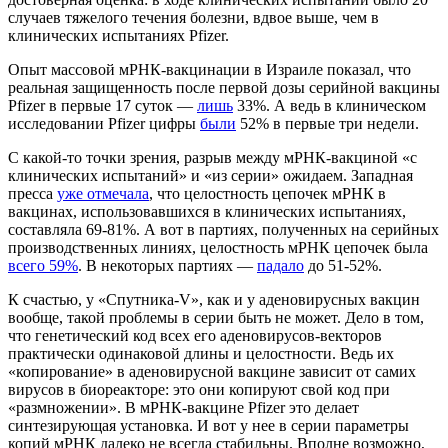
случаев тяжелого течения болезни, вдвое выше, чем в
клинических испытаниях Pfizer.
Опыт массовой мРНК-вакцинации в Израиле показал, что
реальная защищенность после первой дозы серийной вакцины
Pfizer в первые 17 суток —
лишь
33%. А ведь в клиническом
исследовании Pfizer цифры
были
52% в первые три недели.
С какой-то точки зрения, разрыв между мРНК-вакциной «с
клинических испытаний» и «из серии» ожидаем. Западная
пресса
уже отмечала
, что целостность цепочек мРНК в
вакцинах, использовавшихся в клинических испытаниях,
составляла 69-81%. А вот в партиях, полученных на серийных
производственных линиях, целостность мРНК цепочек была
всего 59%
. В некоторых партиях —
падало
до 51-52%.
К счастью, у «Спутника-V», как и у аденовирусных вакцин
вообще, такой проблемы в серии быть не может. Дело в том,
что генетический код всех его аденовирусов-векторов
практически одинаковой длины и целостности. Ведь их
«копирование» в аденовирусной вакцине зависит от самих
вирусов в биореакторе: это они копируют свой код при
«размножении». В мРНК-вакцине Pfizer это делает
синтезирующая установка. И вот у нее в серии параметры
копий мРНК далеко не всегда стабильны. Вполне возможно,