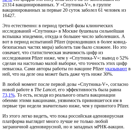
21314 вакцинированных. У «Спутника-V», в группе
вакцинированных за первые 20 суток заболел 61 человек из
16427.
Это естественно: в период третьей фазы клинических
исследований «Спутника» в Москве бушевала сильнейшая
вспышка эпидемии, откуда и большее число заболевших. А
вот в период испытаний Pfizer (проходивших в более ковид-
безопасных частях мира) заболеть там было сложнее. Но это
означает, что статистическая значимость цифр из
исследования Pfizer ниже, чем у «Спутника-V»: вывод о 52%
сделан на настолько малой выборке, что точность этих цифр
невысока. Сами авторы работы по вакцине Pfizer
указывают
в
ней, что на деле она может быть даже чуть ниже 30%.
В любой момент после первой дозы «Спутника-V», согласно
новой работе в
The Lancet
, его эффективность была равна
73,1%
. То есть, исходя из реального опыта вакцинации
обеими этими вакцинами, уязвимость привившегося им в
первые три недели значительно ниже, чем у привитого Pfizer.
Из этого легко видеть, что пока российская аденовирусная
платформа выглядит много лучше не только любой
заграничной аденовирусной, но и западных мРНК-вакцин.