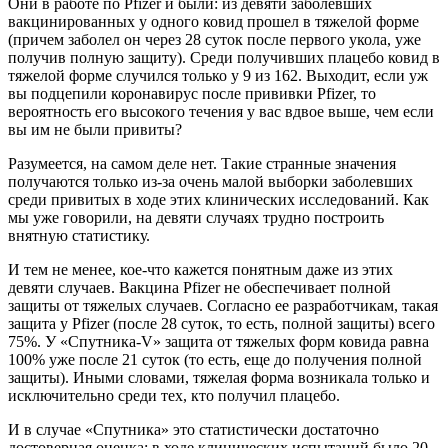
Они в работе по Pfizer и были: из девяти заболевших
вакцинированных у одного ковид прошел в тяжелой форме
(причем заболел он через 28 суток после первого укола, уже
получив полную защиту). Среди получивших плацебо ковид в
тяжелой форме случился только у 9 из 162. Выходит, если уж
вы подцепили коронавирус после прививки Pfizer, то
вероятность его высокого течения у вас вдвое выше, чем если
вы им не были привиты?
Разумеется, на самом деле нет. Такие странные значения
получаются только из-за очень малой выборки заболевших
среди привитых в ходе этих клинических исследований. Как
мы уже говорили, на девяти случаях трудно построить
внятную статистику.
И тем не менее, кое-что кажется понятным даже из этих
девяти случаев. Вакцина Pfizer не обеспечивает полной
защиты от тяжелых случаев. Согласно ее разработчикам, такая
защита у Pfizer (после 28 суток, то есть, полной защиты) всего
75%. У «Спутника-V» защита от тяжелых форм ковида равна
100% уже после 21 суток (то есть, еще до получения полной
защиты). Иными словами, тяжелая форма возникала только и
исключительно среди тех, кто получил плацебо.
И в случае «Спутника» это статистически достаточно
достоверная оценка: в ходе клинических испытаний было 20