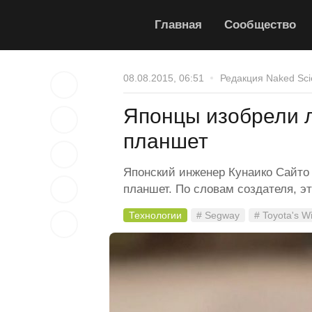
Главная
Сообщество
08.08.2015, 06:51
Редакция Naked Sci
Японцы изобрели 
планшет
Японский инженер Кунаико Сайто
планшет. По словам создателя, э
Технологии
# Segway
# Toyota's W