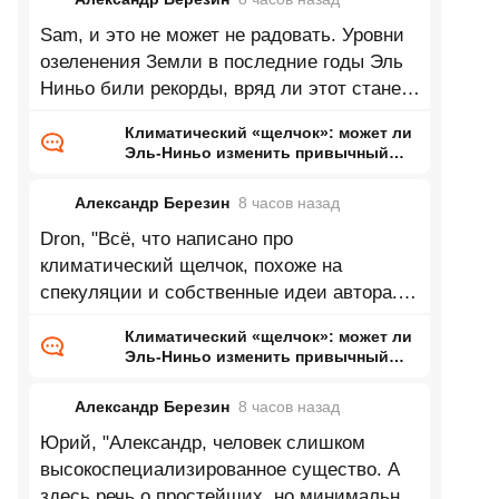
Sam, и это не может не радовать. Уровни
озеленения Земли в последние годы Эль
Ниньо били рекорды, вряд ли этот станет
исключением.
Климатический «щелчок»: может ли
Эль-Ниньо изменить привычный
нам мир
Александр Березин
8 часов
назад
Dron, "Всё, что написано про
климатический щелчок, похоже на
спекуляции и собственные идеи автора.
Нет климатических моделей,
Климатический «щелчок»: может ли
предсказывающих
Эль-Ниньо изменить привычный
нам мир
Александр Березин
8 часов
назад
Юрий, "Александр, человек слишком
высокоспециализированное существо. А
здесь речь о простейших, но минимально