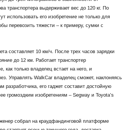
 транспортера выдерживает вес до 120 кг. По
ут использовать его изобретение не только для
тобы перевозить тяжести – к примеру, сумки с
та составляет 10 км/ч. После трех часов зарядки
яние до 12 км. Работает транспортер
, как только владелец встает на него, и
лез. Управлять WalkCar владелец сможет, наклоняясь
ам разработчика, его гаджет составит достойную
ее громоздким изобретениям – Segway и Toyota’s
нженер собрал на краудфандинговой платформе
тво стартует осенью текущего года, доставка