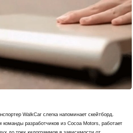
нспортер WalkCar слегка напоминает скейтборд.
м команды разработчиков из Cocoa Motors, работает
двух до трех килограммов в зависимости от