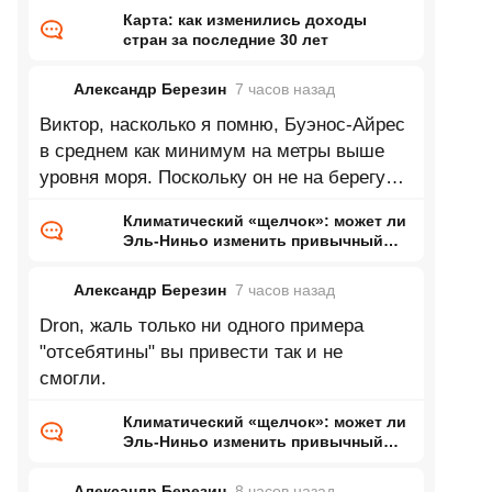
Карта: как изменились доходы
стран за последние 30 лет
Александр Березин
7 часов
назад
Виктор, насколько я помню, Буэнос-Айрес
в среднем как минимум на метры выше
уровня моря. Поскольку он не на берегу
Каспия это означает нулевую
Климатический «щелчок»: может ли
Эль-Ниньо изменить привычный
нам мир
Александр Березин
7 часов
назад
Dron, жаль только ни одного примера
"отсебятины" вы привести так и не
смогли.
Климатический «щелчок»: может ли
Эль-Ниньо изменить привычный
нам мир
Александр Березин
8 часов
назад