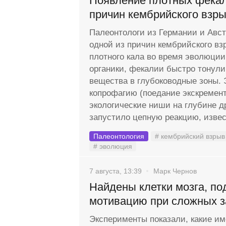
Появление плотных фекал
причин кембрийского взр
Палеонтологи из Германии и Авс
одной из причин кембрийского вз
плотного кала во время эволюции
органики, фекалии быстро тонули
вещества в глубоководные зоны. 
копрофагию (поедание экскремент
экологические ниши на глубине д
запустило цепную реакцию, извес
Палеонтология
# кембрийский взрыв
# эволюция
7 августа, 13:39
Марк Чернов
Найдены клетки мозга, п
мотивацию при сложных з
Эксперименты показали, какие и