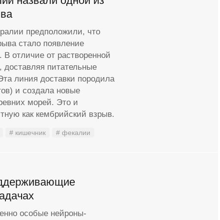
ий назвали одной из
ыва
тралии предположили, что
рыва стало появление
. В отличие от растворенной
, доставляя питательные
Эта линия доставки породила
ов) и создала новые
ревних морей. Это и
тную как кембрийский взрыв.
# кишечник
# фекалии
оддерживающие
адачах
менно особые нейроны-