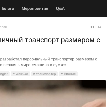
Блоги
Мероприятия
Q&A
ence
614
личный транспорт размером с
 разработал персональный транспортер размером с
то первая в мире «машина в сумке».
inglet
# WalkCar
# транспортер
# Япония