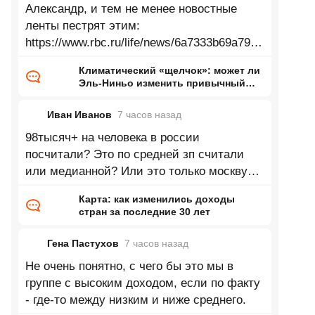
Александр, и тем не менее новостные
ленты пестрят этим:
https://www.rbc.ru/life/news/6a7333b69a7947
33d24bac90 Зеленеющие Сахара,
Климатический «щелчок»: может ли
Аттакама, Аризона, Гоби, Такламакан и
Эль-Ниньо изменить привычный
нам мир
Иван Иванов
7 часов
назад
98тысяч+ на человека в россии
посчитали? Это по средней зп считали
или медианной? Или это только москву
посчитали? Согласно данным в 2025 году
Карта: как изменились доходы
доля
стран за последние 30 лет
Гена Пастухов
7 часов
назад
Не очень понятно, с чего бы это мы в
группе с высоким доходом, если по факту
- где-то между низким и ниже среднего.