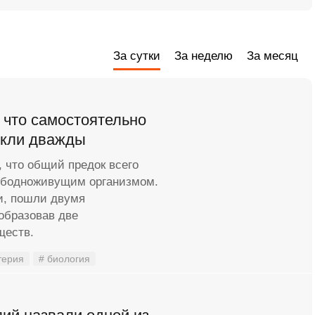
За сутки
За неделю
За месяц
 что самостоятельно
икли дважды
 что общий предок всего
вободноживущим организмом.
ми, пошли двумя
образовав две
ществ.
терия
# биология