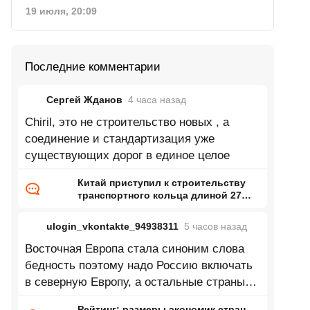
19 июля, 20:09
Последние комментарии
Сергей Жданов
4 часа
назад
Chiril, это не строительство новых , а
соединение и стандартизация уже
существующих дорог в единое целое
Китай приступил к строительству
транспортного кольца длиной 27
тысяч километров
ulogin_vkontakte_94938311
5 часов
назад
Восточная Европа стала синоним слова
бедность поэтому надо Россию включать
в северную Европу, а остальные страны
восточной Европы в центральную
Рейтинг: размеры экономик стран