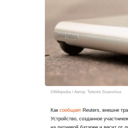
©Wikipedia / Автор: Telestis Scaevinius
Как
сообщает
Reuters, внешне тра
Устройство, созданное участнико
на литиевой батарее и весит от 