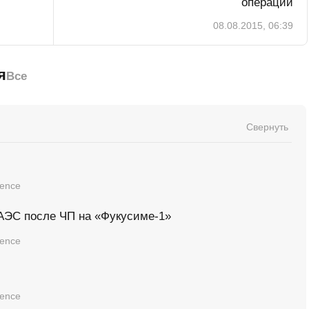
операций
08.08.2015, 06:39
я
Все
Свернуть
ience
 АЭС после ЧП на «Фукусиме-1»
ience
ience