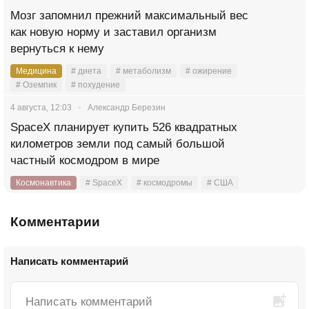
Мозг запомнил прежний максимальный вес
как новую норму и заставил организм
вернуться к нему
Медицина
# диета
# метаболизм
# ожирение
# Оземпик
# похудение
4 августа, 12:03
Александр Березин
SpaceX планирует купить 526 квадратных
километров земли под самый большой
частный космодром в мире
Космонавтика
# SpaceX
# космодромы
# США
Комментарии
Написать комментарий