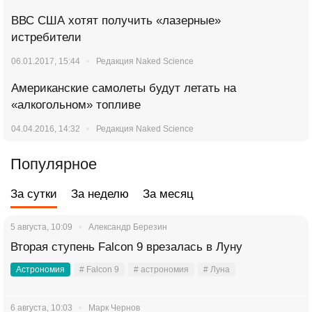
ВВС США хотят получить «лазерные»
истребители
06.01.2017, 15:44
Редакция Naked Science
Американские самолеты будут летать на
«алкогольном» топливе
04.04.2016, 14:32
Редакция Naked Science
Популярное
За сутки
За неделю
За месяц
5 августа, 10:09
Александр Березин
Вторая ступень Falcon 9 врезалась в Луну
Астрономия
# Falcon 9
# астрономия
# Луна
6 августа, 10:03
Марк Чернов