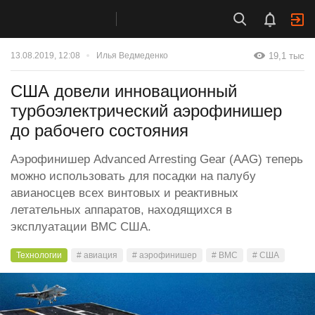
19,1 тыс
13.08.2019, 12:08
Илья Ведмеденко
США довели инновационный
турбоэлектрический аэрофинишер
до рабочего состояния
Аэрофинишер Advanced Arresting Gear (AAG) теперь
можно использовать для посадки на палубу
авианосцев всех винтовых и реактивных
летательных аппаратов, находящихся в
эксплуатации ВМС США.
Технологии
# авиация
# аэрофинишер
# ВМС
# США