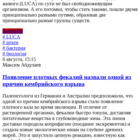
живого (LUCA) по сути не был свободноживущим
организмом. А его потомки, чтобы стать такими, пошли двумя
принципиально разными путями, образовав две
принципиально разные группы существ.
Биология
# LUCA
# археи
# бактерия
# биология
6 августа, 15:15
Максим Абдулаев
Появление плотных фекалий назвали одной из
причин кембрийского взрыва
Палеонтологи из Германии и Австралии предположили, что
одной из причин кембрийского взрыва стало появление
плотного кала во время эволюции. В отличие от
растворенной органики, фекалии быстро тонули, доставляя
питательные вещества в глубоководные зоны. Эта линия
доставки породила копрофагию (поедание экскрементов) и
создала новые экологические ниши на глубине древних
морей. Это и запустило цепную реакцию, известную как