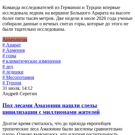
Команда исследователей из Германии и Турции впервые
исследовала ледник на вершине Большого Арарата на высоте
более пяти тысяч метров. Две недели в июле 2026 года ученые
собирали данные о вечных снегах горы, которые до этого не
были тщательно исследованы.
Археология
# Арарат
# Армения
# горы
# климатические изменения
# лед
# ледники
# Месопотамия
# Турция
31 июля, 14:12
Андрей Серегин
Под лесами Амазонии нашли следы
цивилизации с миллионами жителей
Долгое время считалось, что до прихода европейцев
тропические леса Амазонии были заселены сравнительно
плохо. Однако выяснилось, что плотная растительность