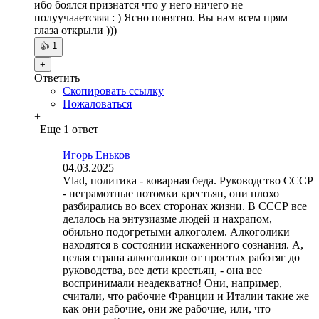
ибо боялся признатся что у него ничего не
полуучааетсяяя : ) Ясно понятно. Вы нам всем прям
глаза открыли )))
👍
1
+
Ответить
Скопировать ссылку
Пожаловаться
+
Еще 1 ответ
Игорь Еньков
04.03.2025
Vlad, политика - коварная беда. Руководство СССР
- неграмотные потомки крестьян, они плохо
разбирались во всех сторонах жизни. В СССР все
делалось на энтузиазме людей и нахрапом,
обильно подогретыми алкоголем. Алкоголики
находятся в состоянии искаженного сознания. А,
целая страна алкоголиков от простых работяг до
руководства, все дети крестьян, - она все
воспринимали неадекватно! Они, например,
считали, что рабочие Франции и Италии такие же
как они рабочие, они же рабочие, или, что