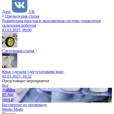
Дзен
VK
Предыдущая статья
Разработана простая и экономичная система управления
складским роботом
03.03.2025, 09:00
Следующая статья
Крыс сделали «дегустаторами вин»
02.03.2025, 10:32
Предстоящие мероприятия
Все
Лекция
07
Авг
1000
₽
Бессмертие по промокоду
Medio Modo
Москва