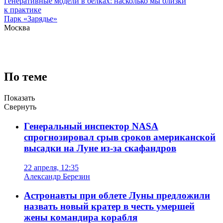
Генеративные модели в белках: насколько мы близки
к практике
Парк «Зарядье»
Москва
По теме
Показать
Свернуть
Генеральный инспектор NASA
спрогнозировал срыв сроков американской
высадки на Луне из-за скафандров
22 апреля, 12:35
Александр Березин
Астронавты при облете Луны предложили
назвать новый кратер в честь умершей
жены командира корабля