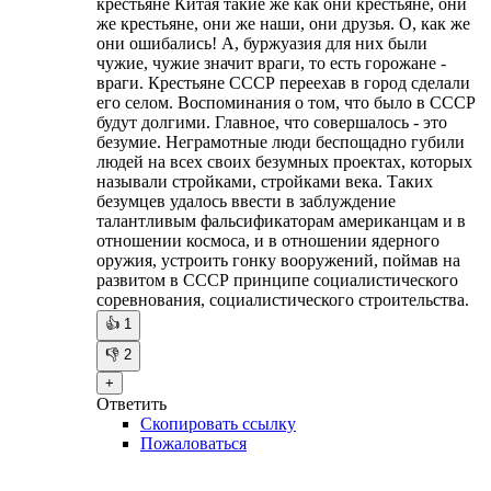
крестьяне Китая такие же как они крестьяне, они
же крестьяне, они же наши, они друзья. О, как же
они ошибались! А, буржуазия для них были
чужие, чужие значит враги, то есть горожане -
враги. Крестьяне СССР переехав в город сделали
его селом. Воспоминания о том, что было в СССР
будут долгими. Главное, что совершалось - это
безумие. Неграмотные люди беспощадно губили
людей на всех своих безумных проектах, которых
называли стройками, стройками века. Таких
безумцев удалось ввести в заблуждение
талантливым фальсификаторам американцам и в
отношении космоса, и в отношении ядерного
оружия, устроить гонку вооружений, поймав на
развитом в СССР принципе социалистического
соревнования, социалистического строительства.
👍
1
👎
2
+
Ответить
Скопировать ссылку
Пожаловаться