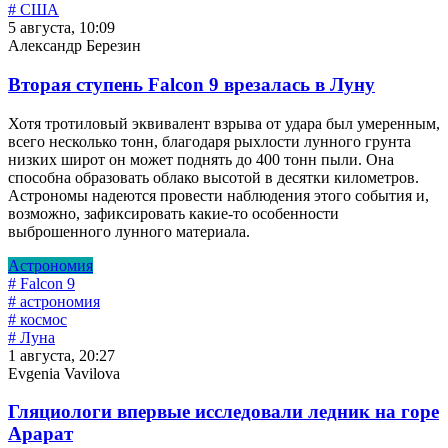
# США
5 августа, 10:09
Александр Березин
Вторая ступень Falcon 9 врезалась в Луну
Хотя тротиловый эквивалент взрыва от удара был умеренным,
всего несколько тонн, благодаря рыхлости лунного грунта
низких широт он может поднять до 400 тонн пыли. Она
способна образовать облако высотой в десятки километров.
Астрономы надеются провести наблюдения этого события и,
возможно, зафиксировать какие-то особенности
выброшенного лунного материала.
Астрономия
# Falcon 9
# астрономия
# космос
# Луна
1 августа, 20:27
Evgenia Vavilova
Гляциологи впервые исследовали ледник на горе
Арарат