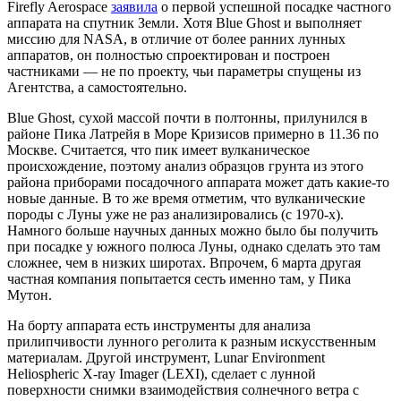
Firefly Aerospace
заявила
о первой успешной посадке частного
аппарата на спутник Земли. Хотя Blue Ghost и выполняет
миссию для NASA, в отличие от более ранних лунных
аппаратов, он полностью спроектирован и построен
частниками — не по проекту, чьи параметры спущены из
Агентства, а самостоятельно.
Blue Ghost, сухой массой почти в полтонны, прилунился в
районе Пика Латрейя в Море Кризисов примерно в 11.36 по
Москве. Считается, что пик имеет вулканическое
происхождение, поэтому анализ образцов грунта из этого
района приборами посадочного аппарата может дать какие-то
новые данные. В то же время отметим, что вулканические
породы с Луны уже не раз анализировались (с 1970-х).
Намного больше научных данных можно было бы получить
при посадке у южного полюса Луны, однако сделать это там
сложнее, чем в низких широтах. Впрочем, 6 марта другая
частная компания попытается сесть именно там, у Пика
Мутон.
На борту аппарата есть инструменты для анализа
прилипчивости лунного реголита к разным искусственным
материалам. Другой инструмент, Lunar Environment
Heliospheric X-ray Imager (LEXI), сделает с лунной
поверхности снимки взаимодействия солнечного ветра с