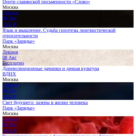
Центр славянской письменности «Слово»
Москва
Лекция
08
Авг
3000
₽
Язык и мышление. Судьба гипотезы лингвистической
относительности
Парк «Зарядье»
Москва
Лекция
08
Авг
Бесплатно
Дореволюционные дачники и дачная культура
ВДНХ
Москва
Лекция
08
Авг
3000
₽
Свет будущего: лазеры в жизни человека
Парк «Зарядье»
Москва
Лекция
08
Авг
3000
₽