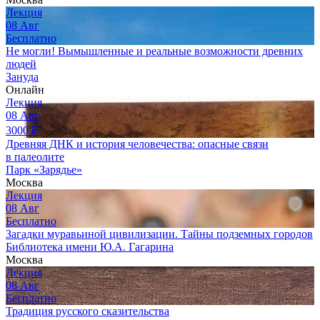
Лекция
08
Авг
Бесплатно
Не могли! Вымышленные и реальные возможности древних
людей
Зануда
Онлайн
Лекция
08
Авг
3000
₽
Древняя ДНК и история человечества: опасные связи
в палеолите
Парк «Зарядье»
Москва
Лекция
08
Авг
Бесплатно
Загадки муравьиной цивилизации. Тайны подземных городов
Библиотека имени Ю.А. Гагарина
Москва
Лекция
08
Авг
Бесплатно
Традиция русского сказительства