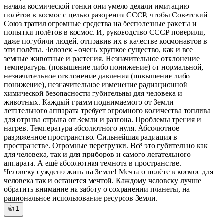
начала космической гонки они умело делали имитацию
полётов в космос с целью разорения СССР, чтобы Советский
Союз тратил огромные средства на бесполезные ракеты и
попытки полётов в космос. И, руководство СССР поверили,
даже погубили людей, отправив их в качестве космонавтов в
эти полёты. Человек - очень хрупкое существо, как и все
земные животные и растения. Незначительное отклонение
температуры (повышение либо понижение) от нормальной,
незначительное отклонение давления (повышение либо
понижение), незначительное изменение радиационной
химической безопасности губительны для человека и
животных. Каждый грамм поднимаемого от Земли
летательного аппарата требует огромного количества топлива
для отрыва отрыва от Земли и разгона. Проблемы трения и
нагрев. Температура абсолютного нуля. Абсолютное
разряженное пространство. Сильнейшая радиация в
пространстве. Огромные перегрузки. Всё это губительно как
для человека, так и для приборов и самого летательного
аппарата. А ещё абсолютная темнота в пространстве.
Человеку суждено жить на Земле! Мечта о полёте в космос для
человека так и останется мечтой. Каждому человеку лучше
обратить внимание на заботу о сохранении планеты, на
рациональное использование ресурсов Земли.
👍
1