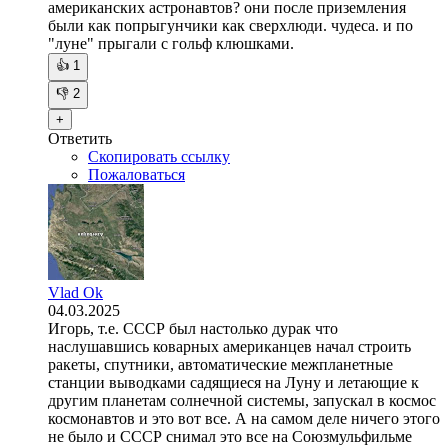
американских астронавтов? они после приземления
были как попрыгунчики как сверхлюди. чудеса. и по
"луне" прыгали с гольф клюшками.
👍
1
👎
2
+
Ответить
Скопировать ссылку
Пожаловаться
Vlad Ok
04.03.2025
Игорь, т.е. СССР был настолько дурак что
наслушавшись коварных американцев начал строить
ракеты, спутники, автоматические межпланетные
станции выводками садящиеся на Луну и летающие к
другим планетам солнечной системы, запускал в космос
космонавтов и это вот все. А на самом деле ничего этого
не было и СССР снимал это все на Союзмульфильме