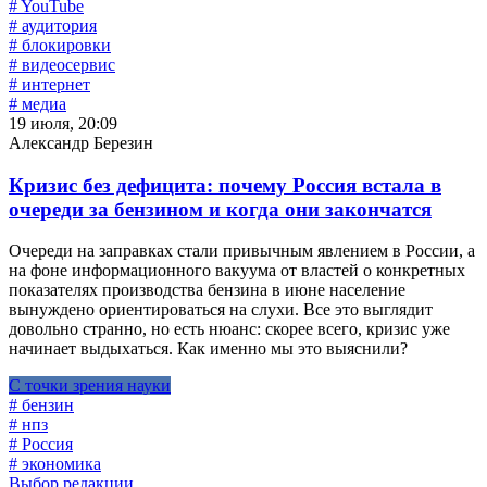
# YouTube
# аудитория
# блокировки
# видеосервис
# интернет
# медиа
19 июля, 20:09
Александр Березин
Кризис без дефицита: почему Россия встала в
очереди за бензином и когда они закончатся
Очереди на заправках стали привычным явлением в России, а
на фоне информационного вакуума от властей о конкретных
показателях производства бензина в июне население
вынуждено ориентироваться на слухи. Все это выглядит
довольно странно, но есть нюанс: скорее всего, кризис уже
начинает выдыхаться. Как именно мы это выяснили?
С точки зрения науки
# бензин
# нпз
# Россия
# экономика
Выбор редакции