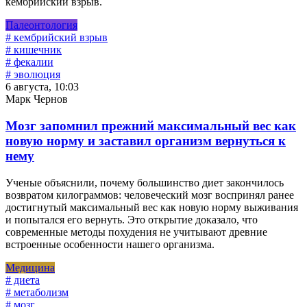
кембрийский взрыв.
Палеонтология
# кембрийский взрыв
# кишечник
# фекалии
# эволюция
6 августа, 10:03
Марк Чернов
Мозг запомнил прежний максимальный вес как
новую норму и заставил организм вернуться к
нему
Ученые объяснили, почему большинство диет закончилось
возвратом килограммов: человеческий мозг воспринял ранее
достигнутый максимальный вес как новую норму выживания
и попытался его вернуть. Это открытие доказало, что
современные методы похудения не учитывают древние
встроенные особенности нашего организма.
Медицина
# диета
# метаболизм
# мозг