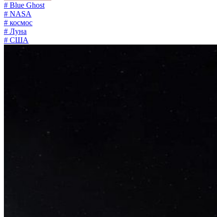
# Blue Ghost
# NASA
# космос
# Луна
# США