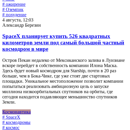
# ожирение
# Оземпик
# похудение
4 августа, 12:03
Александр Березин
SpaceX планирует купить 526 квадратных
километров земли под самый большой частный
космодром в мире
Остров Пекан недалеко от Мексиканского залива в Луизиане
вскоре перейдет в собственность компании Илона Маска.
Здесь будет новый космодром для Starship, почти в 20 раз
больше, чем в Бока-Чике, где уже стоят две стартовых
площадки. Уникальное местоположение позволит компании
попытаться реализовать амбициозную цель о запуске
миллиона низкоорбитальных спутников на орбиты, где
сегодня находится подавляющее меньшинство спутников
Земли.
Космонавтика
# SpaceX
# космодромы
# космос