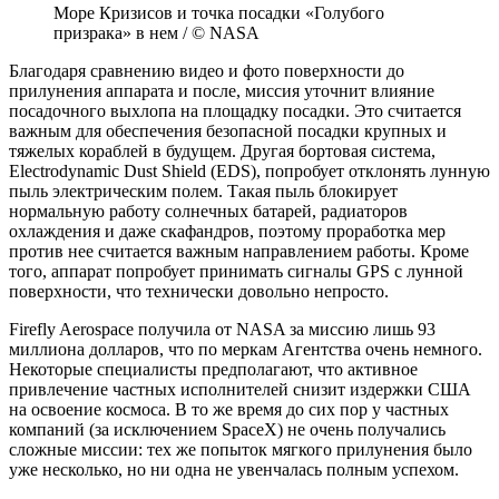
Море Кризисов и точка посадки «Голубого
призрака» в нем / © NASA
Благодаря сравнению видео и фото поверхности до
прилунения аппарата и после, миссия уточнит влияние
посадочного выхлопа на площадку посадки. Это считается
важным для обеспечения безопасной посадки крупных и
тяжелых кораблей в будущем. Другая бортовая система,
Electrodynamic Dust Shield (EDS), попробует отклонять лунную
пыль электрическим полем. Такая пыль блокирует
нормальную работу солнечных батарей, радиаторов
охлаждения и даже скафандров, поэтому проработка мер
против нее считается важным направлением работы. Кроме
того, аппарат попробует принимать сигналы GPS с лунной
поверхности, что технически довольно непросто.
Firefly Aerospace получила от NASA за миссию лишь 93
миллиона долларов, что по меркам Агентства очень немного.
Некоторые специалисты предполагают, что активное
привлечение частных исполнителей снизит издержки США
на освоение космоса. В то же время до сих пор у частных
компаний (за исключением SpaceX) не очень получались
сложные миссии: тех же попыток мягкого прилунения было
уже несколько, но ни одна не увенчалась полным успехом.