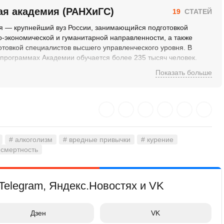
ая академия (РАНХиГС)
19
СТАТЕЙ
я — крупнейший вуз России, занимающийся подготовкой
-экономической и гуманитарной направленности, а также
отовкой специалистов высшего управленческого уровня. В
 программах Академии обучается более 235 тысяч человек.
 сегодня – это 47 филиалов от Калининграда до
Показать больше
кого, 66 научных институтов и центров, более 700 научных
# алкоголизм
# вредные привычки
# курение
 смертность
Telegram, Яндекс.Новостях и VK
Дзен
VK