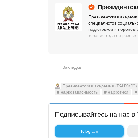
Президентск
Президентская академи
специалистов социально
подготовкой и переподг
течение года на разных
Президентская академия
Петропавловска-Камчатс
работников.
Закладка
Президентская академия (РАНХиГС)
# наркозависимость
# наркотики
#
Подписывайтесь на нас в 
Telegram