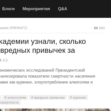
Блоги
Мероприятия
Q&A
демия (РАНХиГС)
681
кадемии узнали, сколько
 вредных привычек за
❋ 4.5
кономических исследований Президентской
нализировала показатели смертности населения
ами как курение, злоупотребление алкоголем и
# алкоголизм
# вредные привычки
# курение
 смертность