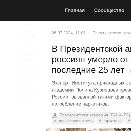
Главная
Сообщество
26.07.2024, 11:08
Президентская ака
В Президентской а
россиян умерло от
последние 25 лет
Эксперт Института прикладных э
академии Полина Кузнецова проа
России, вызванной такими фактор
потребление наркотиков.
Президентская академия (РАНХиГС)
# наркозависимость
# наркотики
#