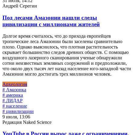
31 июля, 14:12
Андрей Серегин
Под лесами Амазонии нашли следы
цивилизации с миллионами жителей
Долгое время считалось, что до прихода европейцев
тропические леса Амазонии были заселены сравнительно
плохо. Однако выяснилось, что плотная растительность
скрывает большинство следов древних обществ. С помощью
воздушного лазерного сканирования ученые обнаружили
сотни неизвестных земляных сооружений и предположили,
что около двух тысяч лет назад население юго-западной части
Амазонии могло достигать трех миллионов человек.
Археология
# Амазонка
# америка
# ЛИДАР
# население
# цивилизации
9 июля, 13:06
Редакция Naked Science
YouTube в России вырос даже с ограничениями,