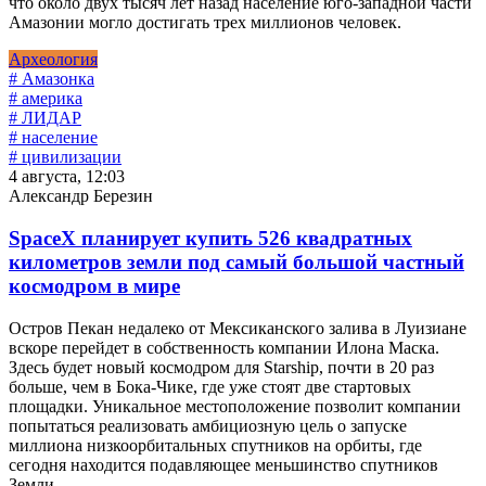
что около двух тысяч лет назад население юго-западной части
Амазонии могло достигать трех миллионов человек.
Археология
# Амазонка
# америка
# ЛИДАР
# население
# цивилизации
4 августа, 12:03
Александр Березин
SpaceX планирует купить 526 квадратных
километров земли под самый большой частный
космодром в мире
Остров Пекан недалеко от Мексиканского залива в Луизиане
вскоре перейдет в собственность компании Илона Маска.
Здесь будет новый космодром для Starship, почти в 20 раз
больше, чем в Бока-Чике, где уже стоят две стартовых
площадки. Уникальное местоположение позволит компании
попытаться реализовать амбициозную цель о запуске
миллиона низкоорбитальных спутников на орбиты, где
сегодня находится подавляющее меньшинство спутников
Земли.