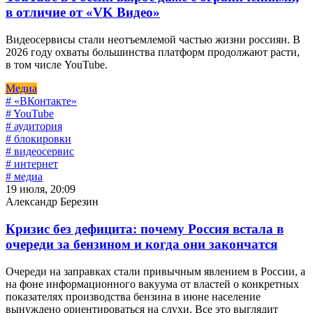
в отличие от «VK Видео»
Видеосервисы стали неотъемлемой частью жизни россиян. В
2026 году охваты большинства платформ продолжают расти,
в том числе YouTube.
Медиа
# «ВКонтакте»
# YouTube
# аудитория
# блокировки
# видеосервис
# интернет
# медиа
19 июля, 20:09
Александр Березин
Кризис без дефицита: почему Россия встала в
очереди за бензином и когда они закончатся
Очереди на заправках стали привычным явлением в России, а
на фоне информационного вакуума от властей о конкретных
показателях производства бензина в июне население
вынуждено ориентироваться на слухи. Все это выглядит