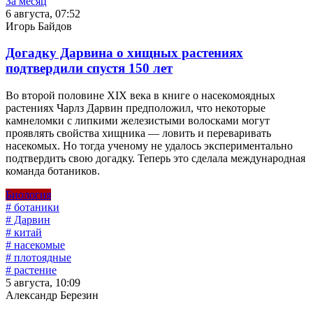
За месяц
6 августа, 07:52
Игорь Байдов
Догадку Дарвина о хищных растениях
подтвердили спустя 150 лет
Во второй половине XIX века в книге о насекомоядных
растениях Чарлз Дарвин предположил, что некоторые
камнеломки с липкими железистыми волосками могут
проявлять свойства хищника — ловить и переваривать
насекомых. Но тогда ученому не удалось экспериментально
подтвердить свою догадку. Теперь это сделала международная
команда ботаников.
Биология
# ботаники
# Дарвин
# китай
# насекомые
# плотоядные
# растение
5 августа, 10:09
Александр Березин