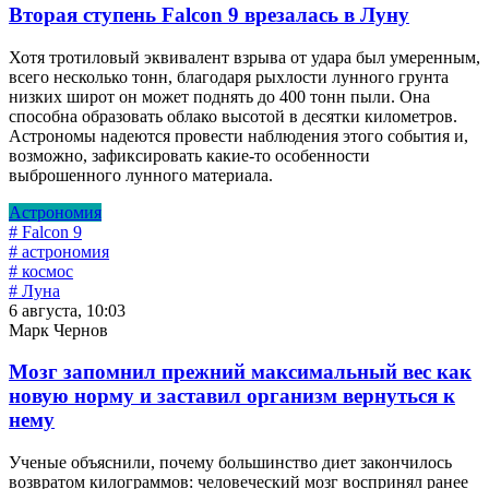
Вторая ступень Falcon 9 врезалась в Луну
Хотя тротиловый эквивалент взрыва от удара был умеренным,
всего несколько тонн, благодаря рыхлости лунного грунта
низких широт он может поднять до 400 тонн пыли. Она
способна образовать облако высотой в десятки километров.
Астрономы надеются провести наблюдения этого события и,
возможно, зафиксировать какие-то особенности
выброшенного лунного материала.
Астрономия
# Falcon 9
# астрономия
# космос
# Луна
6 августа, 10:03
Марк Чернов
Мозг запомнил прежний максимальный вес как
новую норму и заставил организм вернуться к
нему
Ученые объяснили, почему большинство диет закончилось
возвратом килограммов: человеческий мозг воспринял ранее