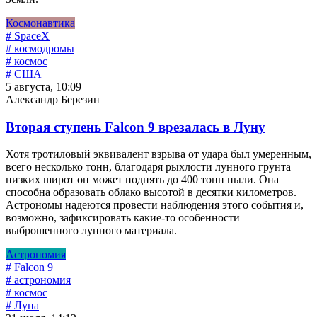
Космонавтика
# SpaceX
# космодромы
# космос
# США
5 августа, 10:09
Александр Березин
Вторая ступень Falcon 9 врезалась в Луну
Хотя тротиловый эквивалент взрыва от удара был умеренным,
всего несколько тонн, благодаря рыхлости лунного грунта
низких широт он может поднять до 400 тонн пыли. Она
способна образовать облако высотой в десятки километров.
Астрономы надеются провести наблюдения этого события и,
возможно, зафиксировать какие-то особенности
выброшенного лунного материала.
Астрономия
# Falcon 9
# астрономия
# космос
# Луна