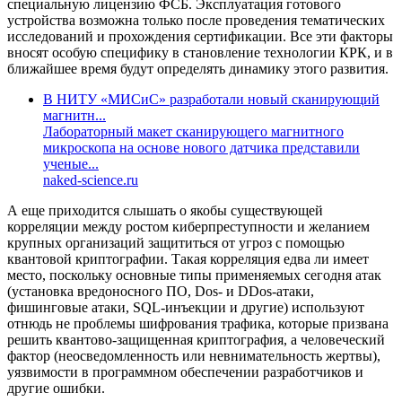
специальную лицензию ФСБ. Эксплуатация готового
устройства возможна только после проведения тематических
исследований и прохождения сертификации. Все эти факторы
вносят особую специфику в становление технологии КРК, и в
ближайшее время будут определять динамику этого развития.
В НИТУ «МИСиС» разработали новый сканирующий
магнитн...
Лабораторный макет сканирующего магнитного
микроскопа на основе нового датчика представили
ученые...
naked-science.ru
А еще приходится слышать о якобы существующей
корреляции между ростом киберпреступности и желанием
крупных организаций защититься от угроз с помощью
квантовой криптографии. Такая корреляция едва ли имеет
место, поскольку основные типы применяемых сегодня атак
(установка вредоносного ПО, Dos- и DDos-атаки,
фишинговые атаки, SQL-инъекции и другие) используют
отнюдь не проблемы шифрования трафика, которые призвана
решить квантово-защищенная криптография, а человеческий
фактор (неосведомленность или невнимательность жертвы),
уязвимости в программном обеспечении разработчиков и
другие ошибки.