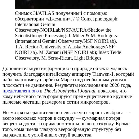
Снимок 3I/ATLAS полученный с помощью
обсерватории «Джемини». / © Comet photograph:
International Gemini
Observatory/NOIRLab/NSF/AURA/Shadow the
ScientistImage Processing: J. Miller & M. Rodriguez
(International Gemini Observatory/NSF NOIRLab),
T.A. Rector (University of Alaska Anchorage/NSF
NOIRLab), M. Zamani (NSF NOIRLab); Inset: Teide
Observatory, M. Serra-Ricart, Light Bridges
Дополнительную информацию о природе объекта удалось
получить благодаря китайскому аппарату Tianwen-1, который
наблюдал комету с орбиты Марса под необычным углом к
плоскости ее движения. Результаты исследования 2026 года,
представленного
в
The Astrophysical Journal
, показали, что
кому небесного тела формируют преимущественно крупные
пылевые частицы размером в сотни микрометров.
Несмотря на сравнительно невысокую скорость выброса —
всего несколько метров в секунду — суммарная потеря
вещества достигла примерно тонны пыли в секунду. Кроме
того, кома имела гладкую веерообразную структуру без
выраженных устойчивых струй вещества.