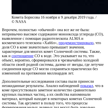
Комета Борисова 16 ноября и 9 декабря 2019 года. /
© NASA
Впрочем, полностью «обычной» она все же не была:
непривычно высокое содержание монооксида углерода (CO),
выявленное с помощью радиотелескопа ALMA и
космического телескопа «Хаббл»,
продемонстрировало
, что
доля CO в коме значительно превышает значения,
характерные для многих комет Солнечной системы. Также,
как и
соотношение
CO к воде. Это указывает на то, что
объект, вероятно, сформировался в чрезвычайно холодной
области своей родной системы, далеко от звезды, где летучие
соединения вроде CO могли сохраняться практически без
изменений на протяжении миллиардов лет.
Дополнительные исследования состава пыли принесли
неожиданные результаты. Анализ наблюдений
показал
, что в
коме присутствовало заметное количество сравнительно
крупных пылевых частиц, а их свойства напоминали
материал, который находят в некоторых кометах Солнечной
системы. Так аргумент в пользу того, что процессы
формирования малых ледяных тел могут быть довольно