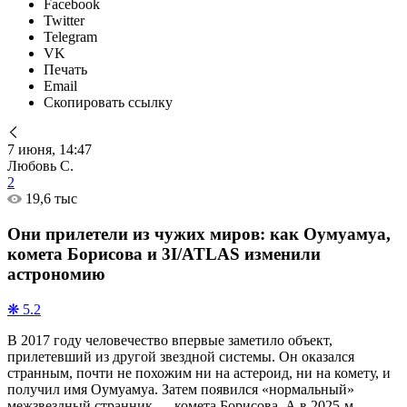
Facebook
Twitter
Telegram
VK
Печать
Email
Скопировать ссылку
7 июня, 14:47
Любовь С.
2
19,6 тыс
Они прилетели из чужих миров: как Оумуамуа,
комета Борисова и 3I/ATLAS изменили
астрономию
❋ 5.2
В 2017 году человечество впервые заметило объект,
прилетевший из другой звездной системы. Он оказался
странным, почти не похожим ни на астероид, ни на комету, и
получил имя Оумуамуа. Затем появился «нормальный»
межзвездный странник — комета Борисова. А в 2025-м