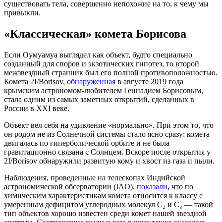
существовать тела, совершенно непохожие на то, к чему мы
привыкли.
«
Классическая
»
комета Борисова
Если Оумуамуа выглядел как объект, будто специально
созданный для споров и экзотических гипотез, то второй
межзвездный странник был его полной противоположностью.
Комета 2I/Borisov,
обнаруженная
в августе 2019 года
крымским астрономом-любителем Геннадием Борисовым,
стала одним из самых заметных открытий, сделанных в
России в XXI веке.
Объект вел себя на удивление «нормально». При этом то, что
он родом не из Солнечной системы стало ясно сразу: комета
двигалась по гиперболической орбите и не была
гравитационно связана с Солнцем. Вскоре после открытия у
2I/Borisov обнаружили развитую кому и хвост из газа и пыли.
Наблюдения, проведенные на телескопах Индийской
астрономической обсерватории (IAO),
показали
, что по
химическим характеристикам комета относится к классу с
умеренным дефицитом углеродных молекул C₂ и C₃ — такой
тип объектов хорошо известен среди комет нашей звездной