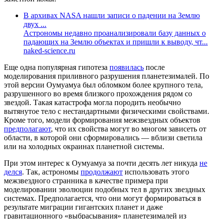
В архивах NASA нашли записи о падении на Землю
двух ...
Астрономы недавно проанализировали базу данных о
падающих на Землю объектах и пришли к выводу, чт...
naked-science.ru
Еще одна популярная гипотеза
появилась
после
моделирования приливного разрушения планетезималей. По
этой версии Оумуамуа был обломком более крупного тела,
разрушенного во время близкого прохождения рядом со
звездой. Такая катастрофа могла породить необычно
вытянутое тело с нестандартными физическими свойствами.
Кроме того, модели формирования межзвездных объектов
предполагают
, что их свойства могут во многом зависеть от
области, в которой они сформировались — вблизи светила
или на холодных окраинах планетной системы.
При этом интерес к Оумуамуа за почти десять лет никуда
не
делся
. Так, астрономы
продолжают
использовать этого
межзвездного странника в качестве примера при
моделировании эволюции подобных тел в других звездных
системах. Предполагается, что они могут формироваться в
результате миграции гигантских планет и даже
гравитационного «выбрасывания» планетезималей из