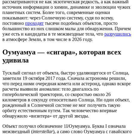
рассматриваются не как экзотическая редкость, а как важный
источник информации о химии, динамике и эволюции чужих
планетных систем. Более того, современные оценки
показывают: через Солнечную систему, судя по всему,
постоянно
проходят
тысячи подобных объектов, просто
большинство из них слишком малы для обнаружения. Причем
уже есть и кандидаты в те межзвездные тела, что
разрушились
в атмосфере Земли, в том числе в 2026 году.
Оумуамуа —
«
сигара
»
, которая всех
удивила
Тусклый сигнал от объекта, быстро удаляющегося от Солнца,
заметили 19 октября 2017 года. Сначала астрономы решили,
что перед ними очередная комета или астероид, однако вскоре
расчеты выявили аномалии: тело двигалось по
гиперболической траектории, со скоростью около 26
километров в секунду относительно Солнца. Ни один объект,
рожденный в Солнечной системе не мог получить такую
орбиту естественным путем. Так человечество впервые
обнаружило «визитера» от другой звезды.
Объект получил обозначение 1I/Оумуамуа. Буква I означала
межзвездный (
interstellar
), а само слово Оумуамуа с гавайского