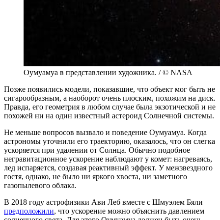
Оумуамуа в представлении художника. / © NASA
Позже появились модели, показавшие, что объект мог быть не
сигарообразным, а наоборот очень плоским, похожим на диск.
Правда, его геометрия в любом случае была экзотической и не
похожей ни на один известный астероид Солнечной системы.
Не меньше вопросов вызвало и поведение Оумуамуа. Когда
астрономы уточнили его траекторию, оказалось, что он слегка
ускоряется при удалении от Солнца. Обычно подобное
негравитационное ускорение наблюдают у комет: нагреваясь,
лед испаряется, создавая реактивный эффект. У межзвездного
гостя, однако, не было ни яркого хвоста, ни заметного
газопылевого облака.
В 2018 году астрофизики Ави Леб вместе с Шмуэлем Бяли
предположили
, что ускорение можно объяснить давлением
солнечного света. Для этого Оумуамуа должен быть очень