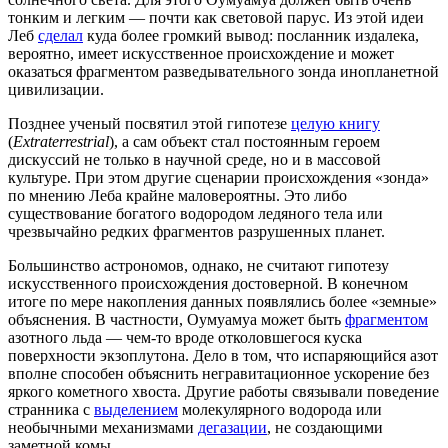
тонким и легким — почти как световой парус. Из этой идеи
Леб
сделал
куда более громкий вывод: посланник издалека,
вероятно, имеет искусственное происхождение и может
оказаться фрагментом разведывательного зонда инопланетной
цивилизации.
Позднее ученый посвятил этой гипотезе
целую книгу
(
Extraterrestrial
), а сам объект стал постоянным героем
дискуссий не только в научной среде, но и в массовой
культуре. При этом другие сценарии происхождения «зонда»
по мнению Леба крайне маловероятны. Это либо
существование богатого водородом ледяного тела или
чрезвычайно редких фрагментов разрушенных планет.
Большинство астрономов, однако, не считают гипотезу
искусственного происхождения достоверной. В конечном
итоге по мере накопления данных появлялись более «земные»
объяснения. В частности, Оумуамуа может быть
фрагментом
азотного льда — чем-то вроде отколовшегося куска
поверхности экзоплутона. Дело в том, что испаряющийся азот
вполне способен объяснить негравитационное ускорение без
яркого кометного хвоста. Другие работы связывали поведение
странника с
выделением
молекулярного водорода или
необычными механизмами
дегазации
, не создающими
заметной комы.