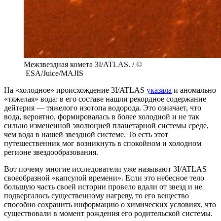
Межзвездная комета 3I/ATLAS. / ©
ESA/Juice/MAJIS
На «холодное» происхождение 3I/ATLAS
указала
и аномально
«тяжелая» вода: в его составе нашли рекордное содержание
дейтерия — тяжелого изотопа водорода. Это означает, что
вода, вероятно, формировалась в более холодной и не так
сильно измененной эволюцией планетарной системы среде,
чем вода в нашей звездной системе. То есть этот
путешественник мог возникнуть в спокойном и холодном
регионе звездообразования.
Вот почему многие исследователи уже называют 3I/ATLAS
своеобразной «капсулой времени». Если это небесное тело
большую часть своей истории провело вдали от звезд и не
подвергалось существенному нагреву, то его вещество
способно сохранить информацию о химических условиях, что
существовали в момент рождения его родительской системы.