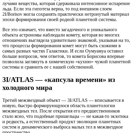
лучами вещества, которая сдерживала интенсивное испарение
льда. Если эта гипотеза верна, то под внешним слоем
2I/Borisov могла сохранять практически нетронутый материал
эпохи формирования своей родной планетной системы.
Все это означает, что вместо загадочного и уникального
объекта астрономы наблюдали комету, которая во многих
отношениях выглядела удивительно знакомой, указывая на то,
что процессы формирования комет могут быть схожими в
самых разных частях Галактики. И если Оумуамуа оставил
больше вопросов, чем ответов, то комета Борисова впервые
позволила заглянуть в химическую «кухню» чужой планетной
системы и сравнить ее с нашей собственной.
3I/ATLAS —
«
капсула времени
»
из
холодного мира
Третий межзвездный объект — 3I/ATLAS — вписывается в
новую, быстро формирующуюся область планетологии
межзвездных тел. После открытия его предшественников
стало ясно, что подобные пришельцы — не какая-то экзотика
и редкость, а естественный продукт эволюции планетных
систем и динамического выброса малых тел в межзвездное
пространство.