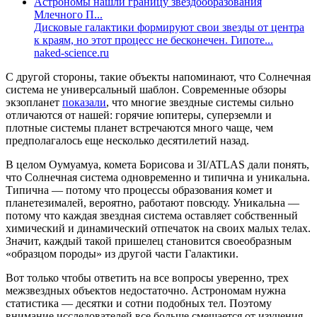
Астрономы нашли границу звездообразования
Млечного П...
Дисковые галактики формируют свои звезды от центра
к краям, но этот процесс не бесконечен. Гипоте...
naked-science.ru
С другой стороны, такие объекты напоминают, что Солнечная
система не универсальный шаблон. Современные обзоры
экзопланет
показали
, что многие звездные системы сильно
отличаются от нашей: горячие юпитеры, суперземли и
плотные системы планет встречаются много чаще, чем
предполагалось еще несколько десятилетий назад.
В целом Оумуамуа, комета Борисова и 3I/ATLAS дали понять,
что Солнечная система одновременно и типична и уникальна.
Типична — потому что процессы образования комет и
планетезималей, вероятно, работают повсюду. Уникальна —
потому что каждая звездная система оставляет собственный
химический и динамический отпечаток на своих малых телах.
Значит, каждый такой пришелец становится своеобразным
«образцом породы» из другой части Галактики.
Вот только чтобы ответить на все вопросы уверенно, трех
межзвездных объектов недостаточно. Астрономам нужна
статистика — десятки и сотни подобных тел. Поэтому
внимание исследователей все больше смещается от изучения