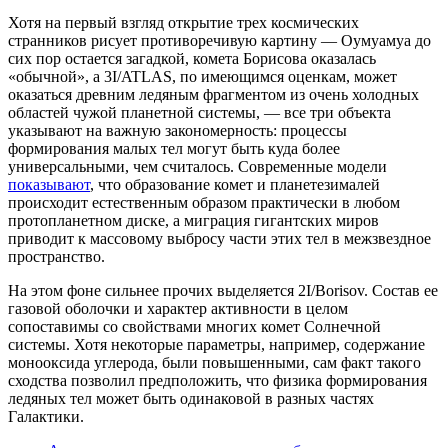
Хотя на первый взгляд открытие трех космических
странников рисует противоречивую картину — Оумуамуа до
сих пор остается загадкой, комета Борисова оказалась
«обычной», а 3I/ATLAS, по имеющимся оценкам, может
оказаться древним ледяным фрагментом из очень холодных
областей чужой планетной системы, — все три объекта
указывают на важную закономерность: процессы
формирования малых тел могут быть куда более
универсальными, чем считалось. Современные модели
показывают
, что образование комет и планетезималей
происходит естественным образом практически в любом
протопланетном диске, а миграция гигантских миров
приводит к массовому выбросу части этих тел в межзвездное
пространство.
На этом фоне сильнее прочих выделяется 2I/Borisov. Состав ее
газовой оболочки и характер активности в целом
сопоставимы со свойствами многих комет Солнечной
системы. Хотя некоторые параметры, например, содержание
монооксида углерода, были повышенными, сам факт такого
сходства позволил предположить, что физика формирования
ледяных тел может быть одинаковой в разных частях
Галактики.