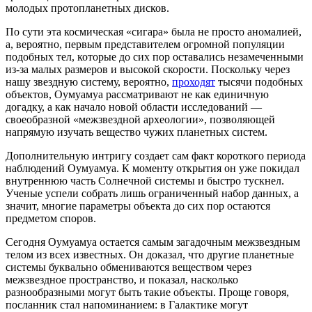
молодых протопланетных дисков.
По сути эта космическая «сигара» была не просто аномалией,
а, вероятно, первым представителем огромной популяции
подобных тел, которые до сих пор оставались незамеченными
из-за малых размеров и высокой скорости. Поскольку через
нашу звездную систему, вероятно,
проходят
тысячи подобных
объектов, Оумуамуа рассматривают не как единичную
догадку, а как начало новой области исследований —
своеобразной «межзвездной археологии», позволяющей
напрямую изучать вещество чужих планетных систем.
Дополнительную интригу создает сам факт короткого периода
наблюдений Оумуамуа. К моменту открытия он уже покидал
внутреннюю часть Солнечной системы и быстро тускнел.
Ученые успели собрать лишь ограниченный набор данных, а
значит, многие параметры объекта до сих пор остаются
предметом споров.
Сегодня Оумуамуа остается самым загадочным межзвездным
телом из всех известных. Он доказал, что другие планетные
системы буквально обмениваются веществом через
межзвездное пространство, и показал, насколько
разнообразными могут быть такие объекты. Проще говоря,
посланник стал напоминанием: в Галактике могут