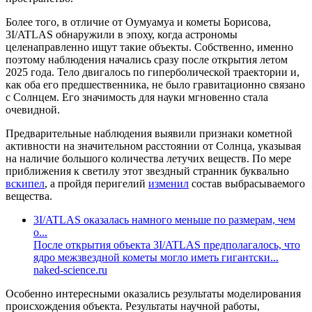
Более того, в отличие от Оумуамуа и кометы Борисова,
3I/ATLAS обнаружили в эпоху, когда астрономы
целенаправленно ищут такие объекты. Собственно, именно
поэтому наблюдения начались сразу после открытия летом
2025 года. Тело двигалось по гиперболической траектории и,
как оба его предшественника, не было гравитационно связано
с Солнцем. Его значимость для науки мгновенно стала
очевидной.
Предварительные наблюдения выявили признаки кометной
активности на значительном расстоянии от Солнца, указывая
на наличие большого количества летучих веществ. По мере
приближения к светилу этот звездный странник буквально
вскипел
, а пройдя перигелий
изменил
состав выбрасываемого
вещества.
3I/ATLAS оказалась намного меньше по размерам, чем
о...
После открытия объекта 3I/ATLAS предполагалось, что
ядро межзвездной кометы могло иметь гигантски...
naked-science.ru
Особенно интересными оказались результаты моделирования
происхождения объекта. Результаты научной работы,