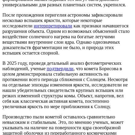
универсальными для разных планетных систем, укрепился.
После прохождения перигелия астрономы зафиксировали
несколько вспышек яркости, которые некоторые
исследователи
интерпретировали
как признаки начавшегося
разрушения объекта. Одним из возможных объяснений стало
воздействие солнечного нагрева на богатые летучими
веществами внутренние слои ядра. Однако однозначных
доказательств фрагментации не было, и природа этих
вспышек остается спорной.
В 2025 году, проведя детальный анализ фотометрических
наблюдений, ученые
подтвердили
, что комета Борисова в
целом демонстрировала стабильную активность на
протяжении всего периода сближения с Солнцем. Несмотря
на отдельные эпизоды изменения яркости, исследователи не
нашли убедительных свидетельств крупных вспышек или
резких изменений структуры комы. Объект, напротив, вел
себя как классическая активная комета, постепенно
увеличивая яркость по мере приближения к Солнцу.
Производство пыли кометой оставалось сравнительно
невысоким и стабильным. Это, по мнению ученых, может
указывать на наличие на поверхности ядра своеобразной
защитной оболочки из переработанного космическими