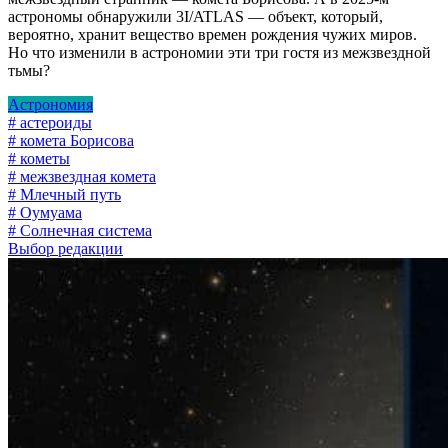
астрономы обнаружили 3I/ATLAS — объект, который,
вероятно, хранит вещество времен рождения чужих миров.
Но что изменили в астрономии эти три гостя из межзвездной
тьмы?
Астрономия
# астероиды
# комета Борисова
# кометы
# межзвездная комета
# Млечный путь
# Оумуама
# Солнечная система
Выбор редакции