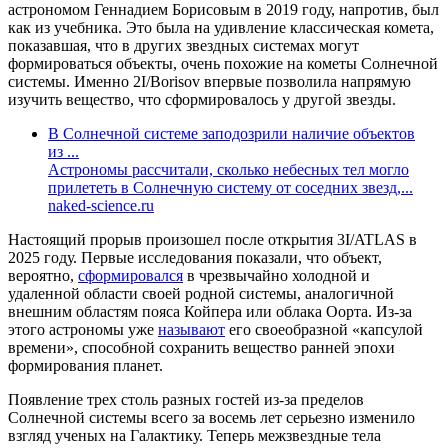
астрономом Геннадием Борисовым в 2019 году, напротив, был
как из учебника. Это была на удивление классическая комета,
показавшая, что в других звездных системах могут
формироваться объекты, очень похожие на кометы Солнечной
системы. Именно 2I/Borisov впервые позволила напрямую
изучить вещество, что сформировалось у другой звезды.
В Солнечной системе заподозрили наличие объектов
из ...
Астрономы рассчитали, сколько небесных тел могло
прилететь в Солнечную систему от соседних звезд,...
naked-science.ru
Настоящий прорыв произошел после открытия 3I/ATLAS в
2025 году. Первые исследования показали, что объект,
вероятно,
сформировался
в чрезвычайно холодной и
удаленной области своей родной системы, аналогичной
внешним областям пояса Койпера или облака Оорта. Из-за
этого астрономы уже
называют
его своеобразной «капсулой
времени», способной сохранить вещество ранней эпохи
формирования планет.
Появление трех столь разных гостей из-за пределов
Солнечной системы всего за восемь лет серьезно изменило
взгляд ученых на Галактику. Теперь межзвездные тела