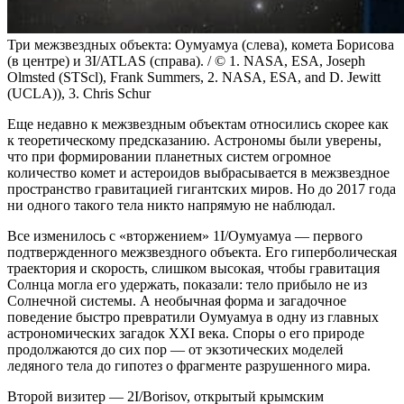
Три межзвездных объекта: Оумуамуа (слева), комета Борисова
(в центре) и 3I/ATLAS (справа). / © 1. NASA, ESA, Joseph
Olmsted (STScl), Frank Summers, 2. NASA, ESA, and D. Jewitt
(UCLA)), 3. Chris Schur
Еще недавно к межзвездным объектам относились скорее как
к теоретическому предсказанию. Астрономы были уверены,
что при формировании планетных систем огромное
количество комет и астероидов выбрасывается в межзвездное
пространство гравитацией гигантских миров. Но до 2017 года
ни одного такого тела никто напрямую не наблюдал.
Все изменилось с «вторжением» 1I/Оумуамуа — первого
подтвержденного межзвездного объекта. Его гиперболическая
траектория
и скорость, слишком высокая, чтобы гравитация
Солнца могла его удержать, показали: тело прибыло не из
Солнечной системы. А необычная форма и загадочное
поведение быстро превратили Оумуамуа в одну из главных
астрономических загадок XXI века. Споры о его природе
продолжаются до сих пор — от экзотических моделей
ледяного тела до гипотез о фрагменте разрушенного мира.
Второй визитер — 2I/Borisov, открытый крымским