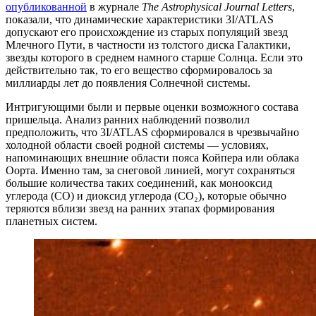
опубликованной
в журнале
The Astrophysical Journal Letters
,
показали, что динамические характеристики 3I/ATLAS
допускают его происхождение из старых популяций звезд
Млечного Пути, в частности из толстого диска Галактики,
звезды которого в среднем намного старше Солнца. Если это
действительно так, то его вещество сформировалось за
миллиарды лет до появления Солнечной системы.
Интригующими были и первые оценки возможного состава
пришельца. Анализ ранних наблюдений позволил
предположить, что 3I/ATLAS сформировался в чрезвычайно
холодной области своей родной системы — условиях,
напоминающих внешние области пояса Койпера или облака
Оорта. Именно там, за снеговой линией, могут сохраняться
большие количества таких соединений, как монооксид
углерода (CO) и диоксид углерода (CO₂), которые обычно
теряются вблизи звезд на ранних этапах формирования
планетных систем.