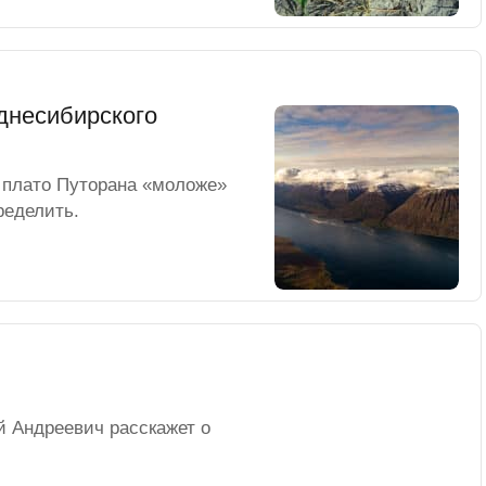
днесибирского
 плато Путорана «моложе»
ределить.
 Андреевич расскажет о