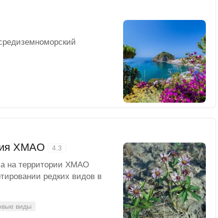
 средиземноморский
ения ХМАО
4.3
ла на территории ХМАО
ртировании редких видов в
овые виды