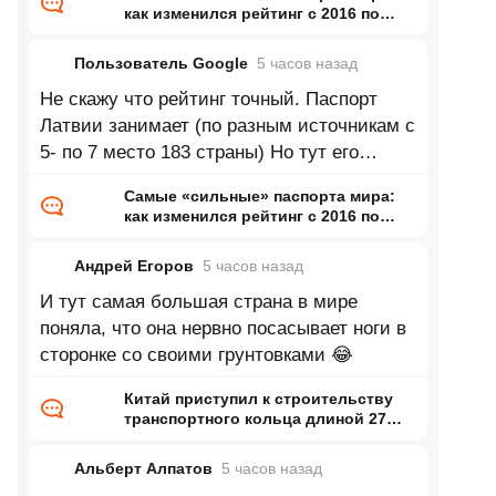
как изменился рейтинг с 2016 по
2026 год
Пользователь Google
5 часов
назад
Не скажу что рейтинг точный. Паспорт
Латвии занимает (по разным источникам с
5- по 7 место 183 страны) Но тут его
почему-то вообще нету.
Самые «сильные» паспорта мира:
как изменился рейтинг с 2016 по
2026 год
Андрей Егоров
5 часов
назад
И тут самая большая страна в мире
поняла, что она нервно посасывает ноги в
сторонке со своими грунтовками 😂
Китай приступил к строительству
транспортного кольца длиной 27
тысяч километров
Альберт Алпатов
5 часов
назад