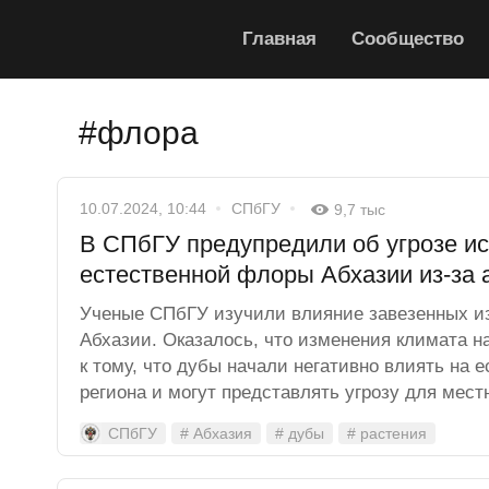
Главная
Сообщество
#флора
10.07.2024, 10:44
СПбГУ
9,7 тыс
В СПбГУ предупредили об угрозе и
естественной флоры Абхазии из-за 
Ученые СПбГУ изучили влияние завезенных из
Абхазии. Оказалось, что изменения климата н
к тому, что дубы начали негативно влиять на 
региона и могут представлять угрозу для мест
СПбГУ
# Абхазия
# дубы
# растения