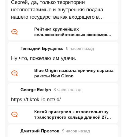
Сергей, да, только территории
несопоставимые и внутренняя подача
нашего государства как входящего в
топ...немножко отстаём от Турции про
Рейтинг крупнейших
десятку
сельскохозяйственных экономик
мира
Геннадий Брущенко
8 часов
назад
Ну что, пожелаю им удачи.
Blue Origin назвала причину взрыва
ракеты New Glenn
George Evelyn
8 часов
назад
https://tiktok-io.net/id/
Китай приступил к строительству
транспортного кольца длиной 27
тысяч километров
Дмитрий Простов
9 часов
назад