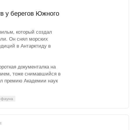
в у берегов Южного
фильм, который создал
ли. Он снял морских
едиций в Антарктиду в
ороткая документалка на
ванием, тоже снимавшийся в
чил премию Академии наук
 фауна
с