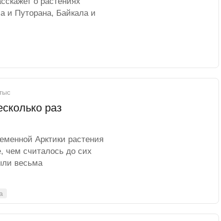
асскажет о растениях
а и Путорана, Байкала и
 тыс
есколько раз
ременной Арктики растения
, чем считалось до сих
ыли весьма
а