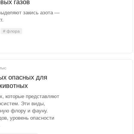
овых газов
выделяют закись азота —
т.
# флора
 тыс
ых опасных для
 животных
х, которые представляют
осистем. Эти виды,
тную флору и фауну.
ов, уровень опасности
.