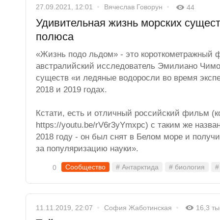
27.09.2021, 12:01
Вячеслав Говорун
44
Удивительная жизнь морских сущест
полюса
«Жизнь подо льдом» - это короткометражный 
австралийский исследователь Эмилиано Чимо
существ «и ледяные водоросли во время эксп
2018 и 2019 годах.
Кстати, есть и отличный российский фильм (к
https://youtu.be/rV6r3yYmxpc) с таким же наз
2018 году - он был снят в Белом море и полу
за популяризацию науки».
Сообщество
# Антарктида
# биология
#
0
11.11.2019, 22:07
София Жаботинская
16,3 ты