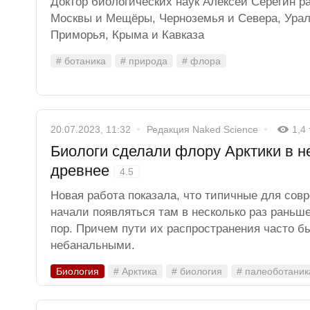
Доктор биологических наук Алексей Серегин р
Москвы и Мещёры, Черноземья и Севера, Урал
Приморья, Крыма и Кавказа
# ботаника
# природа
# флора
20.07.2023, 11:32
Редакция Naked Science
1,4
Биологи сделали флору Арктики в н
древнее
4.5
Новая работа показала, что типичные для сов
начали появляться там в несколько раз раньше
пор. Причем пути их распространения часто б
небанальными.
Биология
# Арктика
# биология
# палеоботаник