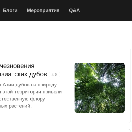
Блоги
Мероприятия
Q&A
счезновения
азиатских дубов
4.8
 Азии дубов на природу
а этой территории привели
естественную флору
ных растений.