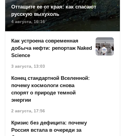
Оттащите ее от края: как спасают
русскую выхухоль
4 августа, 16:16
Как устроена современная
добыча нефти: репортаж Naked
Science
3 августа, 13:03
Конец стандартной Вселенной:
почему космологи снова
спорят о природе темной
энергии
2 августа, 17:56
Кризис без дефицита: почему
Россия встала в очереди за