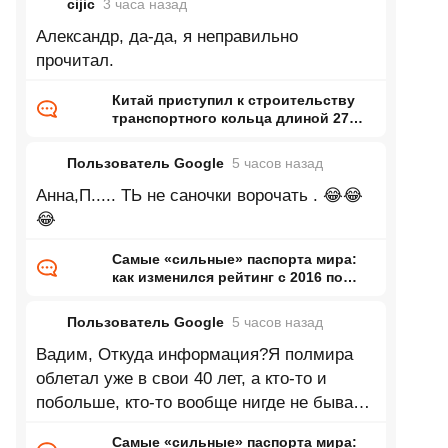
cijic
3 часа
назад
Александр, да-да, я неправильно
прочитал.
Китай приступил к строительству
транспортного кольца длиной 27
тысяч километров
Пользователь Google
5 часов
назад
Анна,П..... ТЬ не саночки ворочать . 😂😂
😂
Самые «сильные» паспорта мира:
как изменился рейтинг с 2016 по
2026 год
Пользователь Google
5 часов
назад
Вадим, Откуда информация?Я полмира
облетал уже в свои 40 лет, а кто-то и
побольше, кто-то вообще нигде не бывает,
кто-то бизнесом занимается или
Самые «сильные» паспорта мира: