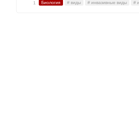
Биология
# виды
# инвазивные виды
# 
1