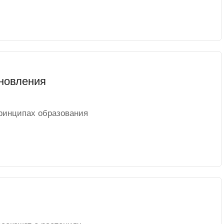
ановления
ринципах образования