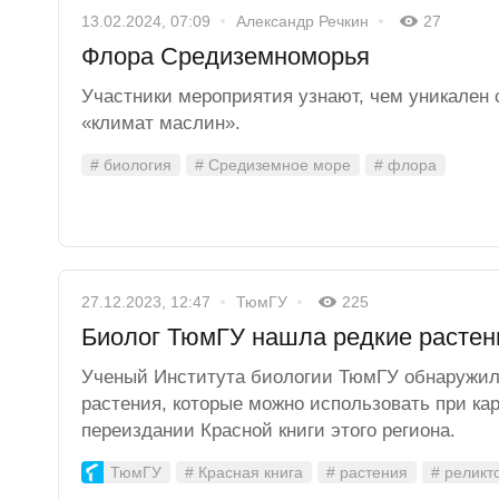
13.02.2024, 07:09
Александр Речкин
27
Флора Средиземноморья
Участники мероприятия узнают, чем уникален
«климат маслин».
# биология
# Средиземное море
# флора
27.12.2023, 12:47
ТюмГУ
225
Биолог ТюмГУ нашла редкие раст
Ученый Института биологии ТюмГУ обнаружи
растения, которые можно использовать при ка
переиздании Красной книги этого региона.
ТюмГУ
# Красная книга
# растения
# реликт