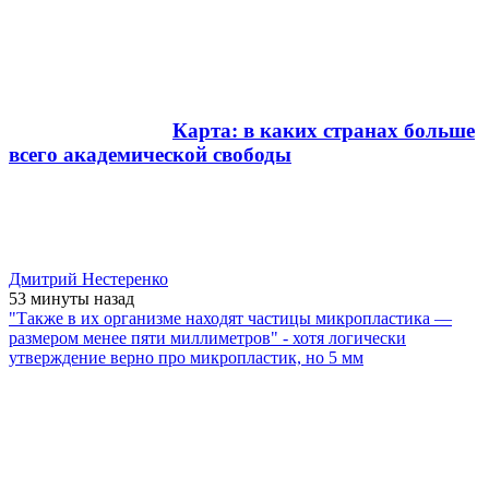
Карта: в каких странах больше
всего академической свободы
Дмитрий Нестеренко
53 минуты
назад
"Также в их организме находят частицы микропластика —
размером менее пяти миллиметров" - хотя логически
утверждение верно про микропластик, но 5 мм