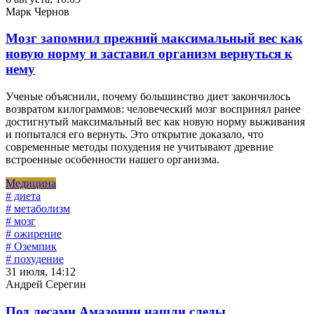
Марк Чернов
Мозг запомнил прежний максимальный вес как
новую норму и заставил организм вернуться к
нему
Ученые объяснили, почему большинство диет закончилось
возвратом килограммов: человеческий мозг воспринял ранее
достигнутый максимальный вес как новую норму выживания
и попытался его вернуть. Это открытие доказало, что
современные методы похудения не учитывают древние
встроенные особенности нашего организма.
Медицина
# диета
# метаболизм
# мозг
# ожирение
# Оземпик
# похудение
31 июля, 14:12
Андрей Серегин
Под лесами Амазонии нашли следы