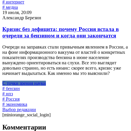
# интернет
# медиа
19 июля, 20:09
Александр Березин
Кризис без дефицита: почему Россия встала в
очереди за бензином и когда они закончатся
Очереди на заправках стали привычным явлением в России, а
на фоне информационного вакуума от властей о конкретных
показателях производства бензина в июне население
вынуждено ориентироваться на слухи. Все это выглядит
довольно странно, но есть нюанс: скорее всего, кризис уже
начинает выдыхаться. Как именно мы это выяснили?
С точки зрения науки
# бензин
# нпз
# Россия
# экономика
Выбор редакции
[miniorange_social_login]
Комментарии