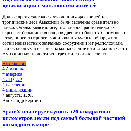
цивилизации с миллионами жителей
Долгое время считалось, что до прихода европейцев
тропические леса Амазонии были заселены сравнительно
плохо. Однако выяснилось, что плотная растительность
скрывает большинство следов древних обществ. С помощью
воздушного лазерного сканирования ученые обнаружили
сотни неизвестных земляных сооружений и предположили,
что около двух тысяч лет назад население юго-западной части
Амазонии могло достигать трех миллионов человек.
Археология
# Амазонка
# америка
# ЛИДАР
# население
# цивилизации
4 августа, 12:03
Александр Березин
SpaceX планирует купить 526 квадратных
километров земли под самый большой частный
космодром в мире