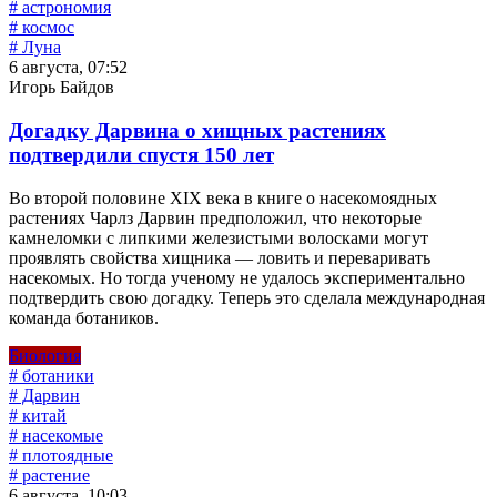
# астрономия
# космос
# Луна
6 августа, 07:52
Игорь Байдов
Догадку Дарвина о хищных растениях
подтвердили спустя 150 лет
Во второй половине XIX века в книге о насекомоядных
растениях Чарлз Дарвин предположил, что некоторые
камнеломки с липкими железистыми волосками могут
проявлять свойства хищника — ловить и переваривать
насекомых. Но тогда ученому не удалось экспериментально
подтвердить свою догадку. Теперь это сделала международная
команда ботаников.
Биология
# ботаники
# Дарвин
# китай
# насекомые
# плотоядные
# растение
6 августа, 10:03