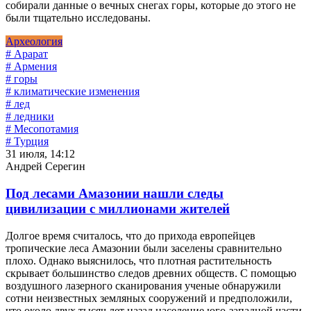
собирали данные о вечных снегах горы, которые до этого не
были тщательно исследованы.
Археология
# Арарат
# Армения
# горы
# климатические изменения
# лед
# ледники
# Месопотамия
# Турция
31 июля, 14:12
Андрей Серегин
Под лесами Амазонии нашли следы
цивилизации с миллионами жителей
Долгое время считалось, что до прихода европейцев
тропические леса Амазонии были заселены сравнительно
плохо. Однако выяснилось, что плотная растительность
скрывает большинство следов древних обществ. С помощью
воздушного лазерного сканирования ученые обнаружили
сотни неизвестных земляных сооружений и предположили,
что около двух тысяч лет назад население юго-западной части