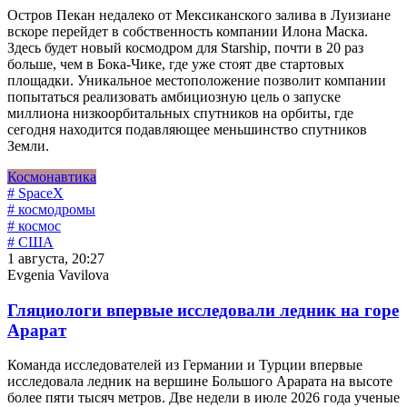
Остров Пекан недалеко от Мексиканского залива в Луизиане
вскоре перейдет в собственность компании Илона Маска.
Здесь будет новый космодром для Starship, почти в 20 раз
больше, чем в Бока-Чике, где уже стоят две стартовых
площадки. Уникальное местоположение позволит компании
попытаться реализовать амбициозную цель о запуске
миллиона низкоорбитальных спутников на орбиты, где
сегодня находится подавляющее меньшинство спутников
Земли.
Космонавтика
# SpaceX
# космодромы
# космос
# США
1 августа, 20:27
Evgenia Vavilova
Гляциологи впервые исследовали ледник на горе
Арарат
Команда исследователей из Германии и Турции впервые
исследовала ледник на вершине Большого Арарата на высоте
более пяти тысяч метров. Две недели в июле 2026 года ученые