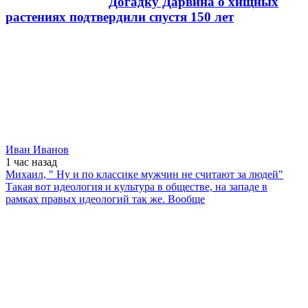
Догадку Дарвина о хищных
растениях подтвердили спустя 150 лет
Иван Иванов
1 час
назад
Михаил, " Ну и по классике мужчин не считают за людей"
Такая вот идеология и культура в обществе, на западе в
рамках правых идеологий так же. Вообще