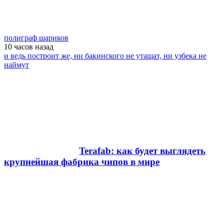
полиграф шариков
10 часов
назад
и ведь построит же, ни бакинского не утащат, ни узбека не
наймут
Terafab: как будет выглядеть
крупнейшая фабрика чипов в мире