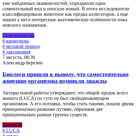
уже найденных окаменелостей, упразднили один
сомнительный вид и описали новый. В итоге исследователи
классифицировали животное как предка аллигаторов, а еще
нашли у него интересные анатомические особенности пока
неясного назначения.
Палеонтология
# крокодилы
# меловой период
# таксономия
7 августа, 08:30
Александр Березин
Биологи пришли к выводу, что самостоятельно
живущие организмы возникли дважды
Авторы новой работы утверждают, что общий предок всего
живого (LUCA) по сути не был свободноживущим
организмом. А его потомки, чтобы стать такими, пошли двумя
принципиально разными путями, образовав две
принципиально разные группы существ.
Биология
# LUCA
# археи