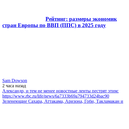
Рейтинг: размеры экономик
стран Европы по ВВП (ППС) в 2025 году
Sam Dowson
2 часа
назад
Александр, и тем не менее новостные ленты пестрят этим:
https://www.rbc.ru/life/news/6a7333b69a794733d24bac90
Зеленеющие Сахара, Аттакама, Аризона, Гоби, Такламакан и