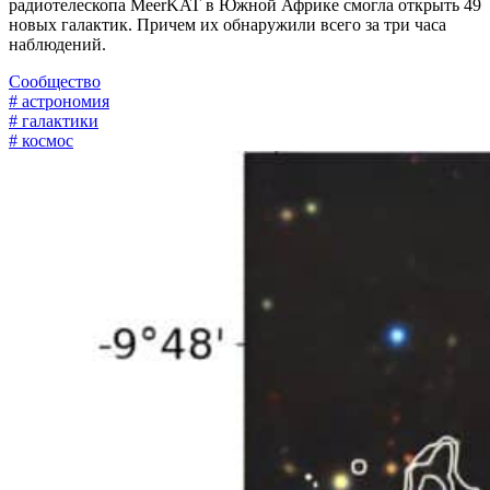
радиотелескопа MeerKAT в Южной Африке смогла открыть 49
новых галактик. Причем их обнаружили всего за три часа
наблюдений.
Сообщество
# астрономия
# галактики
# космос