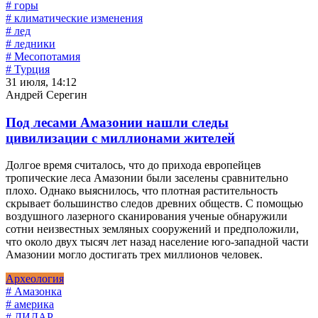
# горы
# климатические изменения
# лед
# ледники
# Месопотамия
# Турция
31 июля, 14:12
Андрей Серегин
Под лесами Амазонии нашли следы
цивилизации с миллионами жителей
Долгое время считалось, что до прихода европейцев
тропические леса Амазонии были заселены сравнительно
плохо. Однако выяснилось, что плотная растительность
скрывает большинство следов древних обществ. С помощью
воздушного лазерного сканирования ученые обнаружили
сотни неизвестных земляных сооружений и предположили,
что около двух тысяч лет назад население юго-западной части
Амазонии могло достигать трех миллионов человек.
Археология
# Амазонка
# америка
# ЛИДАР