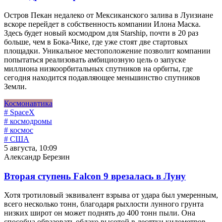
Остров Пекан недалеко от Мексиканского залива в Луизиане
вскоре перейдет в собственность компании Илона Маска.
Здесь будет новый космодром для Starship, почти в 20 раз
больше, чем в Бока-Чике, где уже стоят две стартовых
площадки. Уникальное местоположение позволит компании
попытаться реализовать амбициозную цель о запуске
миллиона низкоорбитальных спутников на орбиты, где
сегодня находится подавляющее меньшинство спутников
Земли.
Космонавтика
# SpaceX
# космодромы
# космос
# США
5 августа, 10:09
Александр Березин
Вторая ступень Falcon 9 врезалась в Луну
Хотя тротиловый эквивалент взрыва от удара был умеренным,
всего несколько тонн, благодаря рыхлости лунного грунта
низких широт он может поднять до 400 тонн пыли. Она
способна образовать облако высотой в десятки километров.