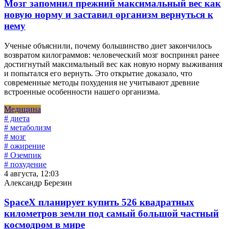
Мозг запомнил прежний максимальный вес как
новую норму и заставил организм вернуться к
нему
Ученые объяснили, почему большинство диет закончилось
возвратом килограммов: человеческий мозг воспринял ранее
достигнутый максимальный вес как новую норму выживания
и попытался его вернуть. Это открытие доказало, что
современные методы похудения не учитывают древние
встроенные особенности нашего организма.
Медицина
# диета
# метаболизм
# мозг
# ожирение
# Оземпик
# похудение
4 августа, 12:03
Александр Березин
SpaceX планирует купить 526 квадратных
километров земли под самый большой частный
космодром в мире