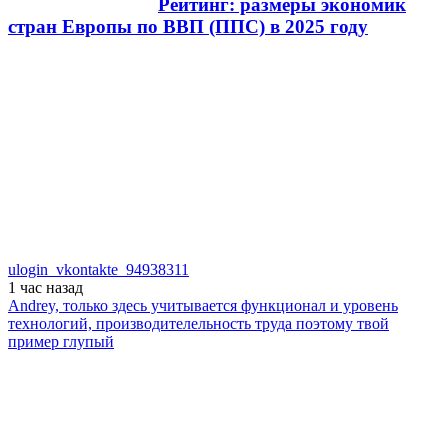
Рейтинг: размеры экономик
стран Европы по ВВП (ППС) в 2025 году
ulogin_vkontakte_94938311
1 час
назад
Andrey, только здесь учитывается функционал и уровень
технологий, производителельность труда поэтому твой
пример глупый