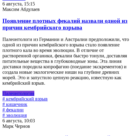
6 августа, 15:15
Максим Абдулаев
Появление плотных фекалий назвали одной из
причин кембрийского взрыва
Палеонтологи из Германии и Австралии предположили, что
одной из причин кембрийского взрыва стало появление
плотного кала во время эволюции. В отличие от
растворенной органики, фекалии быстро тонули, доставляя
питательные вещества в глубоководные зоны. Эта линия
доставки породила копрофагию (поедание экскрементов) и
создала новые экологические ниши на глубине древних
морей. Это и запустило цепную реакцию, известную как
кембрийский взрыв.
Палеонтология
# кембрийский взрыв
# кишечник
# фекалии
# эволюция
6 августа, 10:03
Марк Чернов