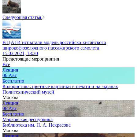
Следующая статья
В ЦАГИ испытали модель российско-китайского
широкофюзеляжного пассажирского самолета
15.03.2021, 18:30
Предстоящие мероприятия
Все
Лекция
06
Авг
Бесплатно
Колористика: цветные картинки в печати и на экранах
Политехнический музей
Москва
Лекция
06
Авг
Бесплатно
Марковская республика
Библиотека им. Н. А. Некрасова
Москва
Лекция