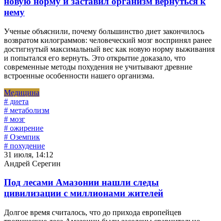
новую норму и заставил организм вернуться к
нему
Ученые объяснили, почему большинство диет закончилось
возвратом килограммов: человеческий мозг воспринял ранее
достигнутый максимальный вес как новую норму выживания
и попытался его вернуть. Это открытие доказало, что
современные методы похудения не учитывают древние
встроенные особенности нашего организма.
Медицина
# диета
# метаболизм
# мозг
# ожирение
# Оземпик
# похудение
31 июля, 14:12
Андрей Серегин
Под лесами Амазонии нашли следы
цивилизации с миллионами жителей
Долгое время считалось, что до прихода европейцев