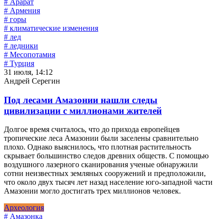
# Арарат
# Армения
# горы
# климатические изменения
# лед
# ледники
# Месопотамия
# Турция
31 июля, 14:12
Андрей Серегин
Под лесами Амазонии нашли следы
цивилизации с миллионами жителей
Долгое время считалось, что до прихода европейцев
тропические леса Амазонии были заселены сравнительно
плохо. Однако выяснилось, что плотная растительность
скрывает большинство следов древних обществ. С помощью
воздушного лазерного сканирования ученые обнаружили
сотни неизвестных земляных сооружений и предположили,
что около двух тысяч лет назад население юго-западной части
Амазонии могло достигать трех миллионов человек.
Археология
# Амазонка