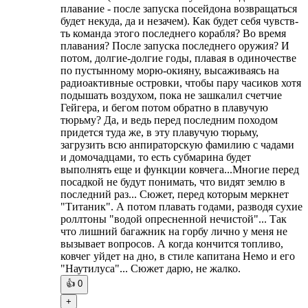
плавание - после запуска посейдона возвращаться
будет некуда, да и незачем). Как будет себя чувств-
ть команда этого последнего корабля? Во время
плавания? После запуска последнего оружия? И
потом, долгие-долгие годы, плавая в одиночестве
по пустынному морю-окияну, высаживаясь на
радиоактивные островки, чтобы пару часиков хотя
подышать воздухом, пока не зашкалил счетчие
Гейгера, и бегом потом обратно в плавучую
тюрьму? Да, и ведь перед последним походом
придется туда же, в эту плавучую тюрьму,
загрузить всю анпираторскую фамилию с чадами
и домочадцами, то есть субмарина будет
выполнять еще и функции ковчега...Многие перед
посадкой не будут понимать, что видят землю в
последний раз... Сюжет, перед которым меркнет
"Титаник". А потом плавать годами, разводя сухие
роллтоны "водой опресненной нечистой"... Так
что лишний багажник на горбу лично у меня не
вызывает вопросов. А когда кончится топливо,
ковчег уйдет на дно, в стиле капитана Немо и его
"Наутилуса"... Сюжет дарю, не жалко.
👍
0
+