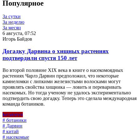
Популярное
За сутки
За неделю
За месяц
6 августа, 07:52
Игорь Байдов
Догадку Дарвина о хищных растениях
подтвердили спустя 150 лет
Во второй половине XIX века в книге о насекомоядных
растениях Чарлз Дарвин предположил, что некоторые
камнеломки с липкими железистыми волосками могут
проявлять свойства хищника — ловить и переваривать
насекомых. Но тогда ученому не удалось экспериментально
подтвердить свою догадку. Теперь это сделала международная
команда ботаников.
Биология
# ботаники
# Дарвин
# китай
# насекомые