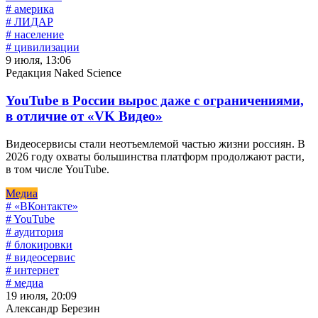
# америка
# ЛИДАР
# население
# цивилизации
9 июля, 13:06
Редакция Naked Science
YouTube в России вырос даже с ограничениями,
в отличие от «VK Видео»
Видеосервисы стали неотъемлемой частью жизни россиян. В
2026 году охваты большинства платформ продолжают расти,
в том числе YouTube.
Медиа
# «ВКонтакте»
# YouTube
# аудитория
# блокировки
# видеосервис
# интернет
# медиа
19 июля, 20:09
Александр Березин