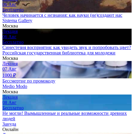
06
Авг
Бесплатно
Человек начинается с незнания: как науки (не)создают нас
Sistema Gallery
Москва
Лекция
06
Авг
Бесплатно
Синестезия восприятия: как увидеть звук и попробовать цвет?
Российская государственная библиотека для молодежи
Москва
Лекция
07
Авг
1000
₽
Бессмертие по промокоду
Medio Modo
Москва
Лекция
08
Авг
Бесплатно
Не могли! Вымышленные и реальные возможности древних
людей
Зануда
Онлайн