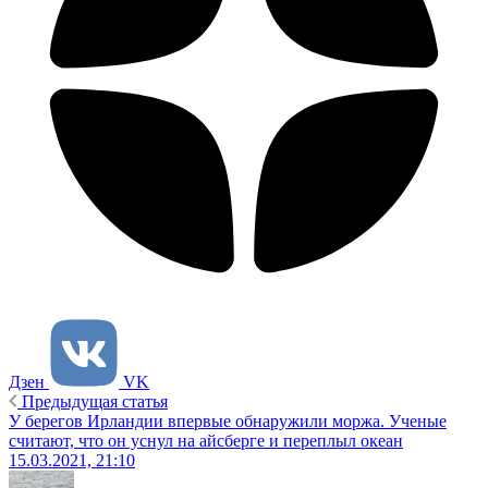
Дзен
VK
Предыдущая статья
У берегов Ирландии впервые обнаружили моржа. Ученые
считают, что он уснул на айсберге и переплыл океан
15.03.2021, 21:10