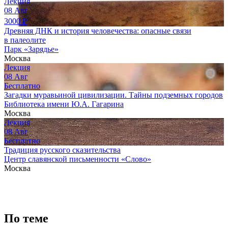
Лекция
08
Авг
3000
₽
Древняя ДНК и история человечества: опасные связи
в палеолите
Парк «Зарядье»
Москва
Лекция
08
Авг
Бесплатно
Загадки муравьиной цивилизации. Тайны подземных городов
Библиотека имени Ю.А. Гагарина
Москва
Лекция
08
Авг
Бесплатно
Традиция русского сказительства
Центр славянской письменности «Слово»
Москва
По теме