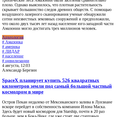
тропические леса Амазонии были заселены сравнительно
плохо. Однако выяснилось, что плотная растительность
скрывает большинство следов древних обществ. С помощью
воздушного лазерного сканирования ученые обнаружили
сотни неизвестных земляных сооружений и предположили,
что около двух тысяч лет назад население юго-западной части
Амазонии могло достигать трех миллионов человек.
Археология
# Амазонка
# америка
# ЛИДАР
# население
# цивилизации
4 августа, 12:03
Александр Березин
SpaceX планирует купить 526 квадратных
километров земли под самый большой частный
космодром в мире
Остров Пекан недалеко от Мексиканского залива в Луизиане
вскоре перейдет в собственность компании Илона Маска.
Здесь будет новый космодром для Starship, почти в 20 раз
больше, чем в Бока-Чике, где уже стоят две стартовых