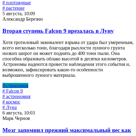
# плотоядные
# растение
5 августа, 10:09
Александр Березин
Вторая ступень Falcon 9 врезалась в Луну
Хотя тротиловый эквивалент взрыва от удара был умеренным,
всего несколько тонн, благодаря рыхлости лунного грунта
низких широт он может поднять до 400 тонн пыли. Она
способна образовать облако высотой в десятки километров.
Астрономы надеются провести наблюдения этого события и,
возможно, зафиксировать какие-то особенности
выброшенного лунного материала.
Астрономия
# Falcon 9
# астрономия
# космос
# Луна
6 августа, 10:03
Марк Чернов
Мозг запомнил прежний максимальный вес как