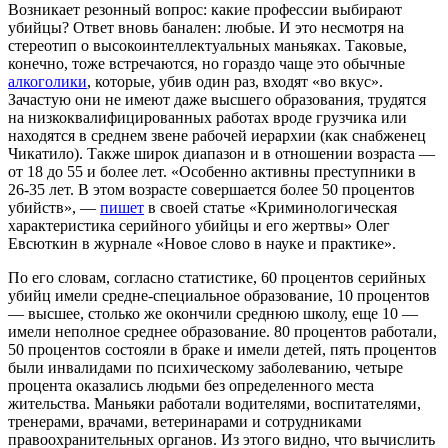
Возникает резонный вопрос: какие профессии выбирают
убийцы? Ответ вновь банален: любые. И это несмотря на
стереотип о высокоинтеллектуальных маньяках. Таковые,
конечно, тоже встречаются, но гораздо чаще это обычные
алкоголики
, которые, убив один раз, входят «во вкус».
Зачастую они не имеют даже высшего образования, трудятся
на низкоквалифицированных работах вроде грузчика или
находятся в среднем звене рабочей иерархии (как снабженец
Чикатило). Также широк диапазон и в отношении возраста —
от 18 до 55 и более лет. «Особенно активны преступники в
26-35 лет. В этом возрасте совершается более 50 процентов
убийств», —
пишет
в своей статье «Криминологическая
характеристика серийного убийцы и его жертвы» Олег
Евсюткин в журнале «Новое слово в науке и практике».
По его словам, согласно статистике, 60 процентов серийных
убийц имели средне-специальное образование, 10 процентов
— высшее, столько же окончили среднюю школу, еще 10 —
имели неполное среднее образование. 80 процентов работали,
50 процентов состояли в браке и имели детей, пять процентов
были инвалидами по психическому заболеванию, четыре
процента оказались людьми без определенного места
жительства. Маньяки работали водителями, воспитателями,
тренерами, врачами, ветеринарами и сотрудниками
правоохранительных органов. Из этого видно, что вычислить