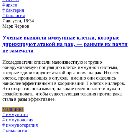
# археи
# бактерия
# биология
7 августа, 16:34
Марк Чернов
Ученые выявили иммунные клетки, которые
дирижируют атакой на рак, — раньше их почти
не замечали
Исследователи описали малоизвестную и трудно
обнаруживаемую популяцию клеток иммунной системы,
которые «дирижируют» атакой организма на рак. Из всех
клеток, проникающих в опухоль, именно они оказались
наиболее эффективными в координации Т-клеток-киллеров.
Это открытие показывает, на какие именно клетки нужно
воздействовать, чтобы существующая терапия против рака
стала в разы эффективнее.
Медицина
# иммунитет
# иммунология
# иммунотерапия
# онкология