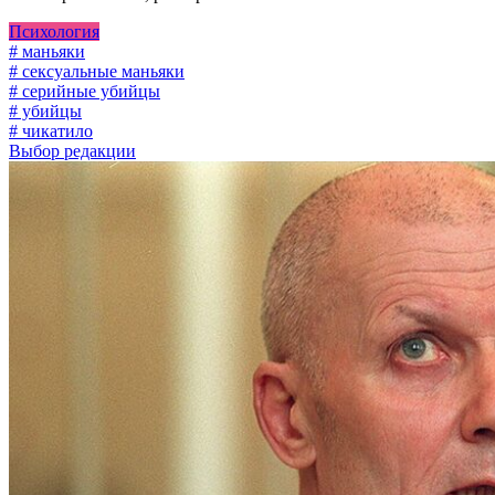
Психология
# маньяки
# сексуальные маньяки
# серийные убийцы
# убийцы
# чикатило
Выбор редакции