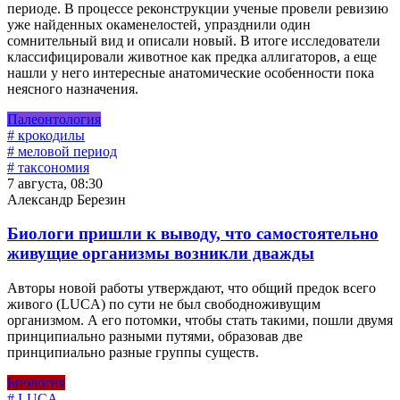
периоде. В процессе реконструкции ученые провели ревизию
уже найденных окаменелостей, упразднили один
сомнительный вид и описали новый. В итоге исследователи
классифицировали животное как предка аллигаторов, а еще
нашли у него интересные анатомические особенности пока
неясного назначения.
Палеонтология
# крокодилы
# меловой период
# таксономия
7 августа, 08:30
Александр Березин
Биологи пришли к выводу, что самостоятельно
живущие организмы возникли дважды
Авторы новой работы утверждают, что общий предок всего
живого (LUCA) по сути не был свободноживущим
организмом. А его потомки, чтобы стать такими, пошли двумя
принципиально разными путями, образовав две
принципиально разные группы существ.
Биология
# LUCA