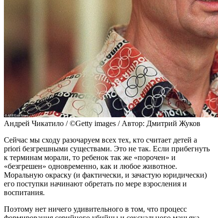
Андрей Чикатило / ©Getty images / Автор: Дмитрий Жуков
Сейчас мы сходу разочаруем всех тех, кто считает детей a
priori безгрешными существами. Это не так. Если прибегнуть
к терминам морали, то ребенок так же «порочен» и
«безгрешен» одновременно, как и любое животное.
Моральную окраску (и фактически, и зачастую юридически)
его поступки начинают обретать по мере взросления и
воспитания.
Поэтому нет ничего удивительного в том, что процесс
формирования серийного убийцы и сексуального маньяка