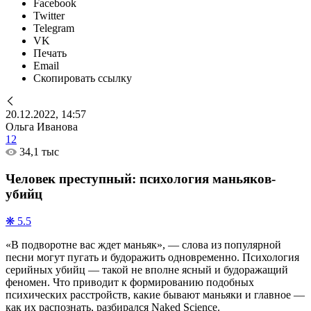
Facebook
Twitter
Telegram
VK
Печать
Email
Скопировать ссылку
20.12.2022, 14:57
Ольга Иванова
12
34,1 тыс
Человек преступный: психология маньяков-
убийц
❋ 5.5
«В подворотне вас ждет маньяк», — слова из популярной
песни могут пугать и будоражить одновременно. Психология
серийных убийц — такой не вполне ясный и будоражащий
феномен. Что приводит к формированию подобных
психических расстройств, какие бывают маньяки и главное —
как их распознать, разбирался Naked Science.