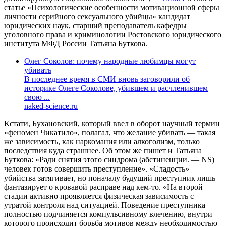
статье «Психологические особенности мотивационной сферы
личности серийного сексуального убийцы» кандидат
юридических наук, старший преподаватель кафедры
уголовного права и криминологии Ростовского юридического
института МФД России Татьяна Буткова.
Олег Соколов: почему народные любимцы могут
убивать
В последнее время в СМИ вновь заговорили об
историке Олеге Соколове, убившем и расчленившем
свою ...
naked-science.ru
Кстати, Бухановский, который ввел в оборот научный термин
«феномен Чикатило», полагал, что желание убивать — такая
же зависимость, как наркомания или алкоголизм, только
последствия куда страшнее. Об этом же пишет и Татьяна
Буткова: «Ради снятия этого синдрома (абстиненции. — NS)
человек готов совершить преступление». «Сладость»
убийства затягивает, но поначалу будущий преступник лишь
фантазирует о кровавой расправе над кем-то. «На второй
стадии активно проявляется физическая зависимость с
утратой контроля над ситуацией. Поведение преступника
полностью подчиняется компульсивному влечению, внутри
которого происходит борьба мотивов между необходимостью