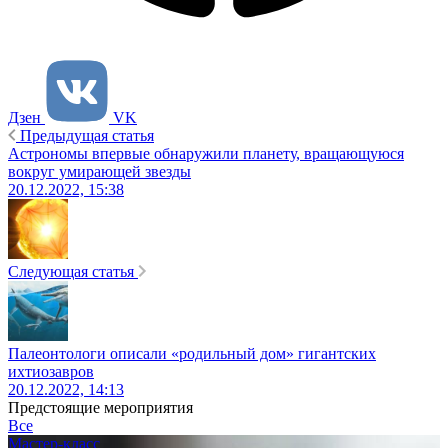
Дзен
VK
Предыдущая статья
Астрономы впервые обнаружили планету, вращающуюся
вокруг умирающей звезды
20.12.2022, 15:38
Следующая статья
Палеонтологи описали «родильный дом» гигантских
ихтиозавров
20.12.2022, 14:13
Предстоящие мероприятия
Все
Мастер-класс