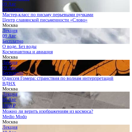
09
Авг
Бесплатно
Мастер-класс по письму перьевыми ручками
Центр славянской письменности «Слово»
Москва
Лекция
09
Авг
Бесплатно
О воде. Без воды
Космонавтика и авиация
Москва
Лекция
09
Авг
Бесплатно
Одиссея Гомера: странствия по волнам интерпретаций
ВДНХ
Москва
Лекция
09
Авг
1800
₽
Можно ли верить изображениям из космоса?
Medio Modo
Москва
Лекция