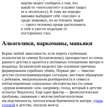
жертва может сообщить о том, что
какой-то «интеллигент» в шляпе тащил
ее в лесополосу). К тому же нередко
маньяки выбирают себе «пассию» и
среди знакомых, но не близких людей
— такого человека проще расположить
к себе и увести подальше от
посторонних глаз.
Алкоголики, наркоманы, маньяки
Корни любой зависимости, если верить глубинным
психологам (и самому Бухановскому), произрастают из очень
раннего детства и кроются в интимных отношениях матери и
младенца. Бухановский выделил три основные причины
формирования серийных убийц. Первые две — тяжелое
детство (психотравмирующие ситуации, жестокое обращение
с ребенком, эмоциональная разобщенность в семье) и
неблагоприятные социальные обстоятельства (та самая
«дурная компания» или, например, голод, который в детстве
испытал Чикатило). Еще один фактор — физиологические
проблемы, связанные с мозгом (неблагополучная
наследственность, патологичная беременность матери,
удары
головой
в детстве, опухоли мозга).