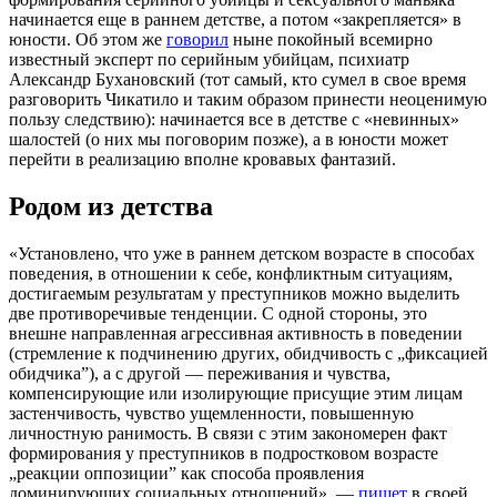
начинается еще в раннем детстве, а потом «закрепляется» в
юности. Об этом же
говорил
ныне покойный всемирно
известный эксперт по серийным убийцам, психиатр
Александр Бухановский (тот самый, кто сумел в свое время
разговорить Чикатило и таким образом принести неоценимую
пользу следствию): начинается все в детстве с «невинных»
шалостей (о них мы поговорим позже), а в юности может
перейти в реализацию вполне кровавых фантазий.
Родом из детства
«Установлено, что уже в раннем детском возрасте в способах
поведения, в отношении к себе, конфликтным ситуациям,
достигаемым результатам у преступников можно выделить
две противоречивые тенденции. С одной стороны, это
внешне направленная агрессивная активность в поведении
(стремление к подчинению других, обидчивость с „фиксацией
обидчика”), а с другой — переживания и чувства,
компенсирующие или изолирующие присущие этим лицам
застенчивость, чувство ущемленности, повышенную
личностную ранимость. В связи с этим закономерен факт
формирования у преступников в подростковом возрасте
„реакции оппозиции” как способа проявления
доминирующих социальных отношений», —
пишет
в своей