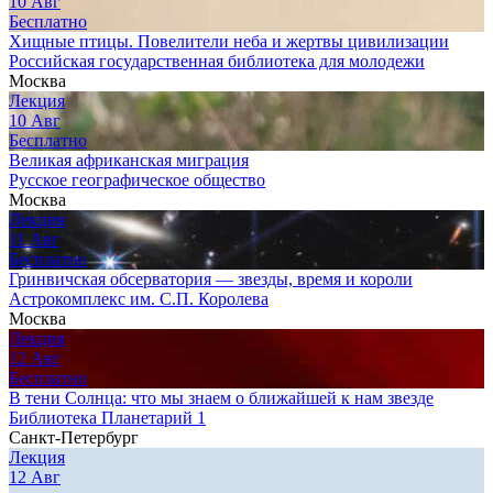
10
Авг
Бесплатно
Хищные птицы. Повелители неба и жертвы цивилизации
Российская государственная библиотека для молодежи
Москва
Лекция
10
Авг
Бесплатно
Великая африканская миграция
Русское географическое общество
Москва
Лекция
11
Авг
Бесплатно
Гринвичская обсерватория — звезды, время и короли
Астрокомплекс им. С.П. Королева
Москва
Лекция
12
Авг
Бесплатно
В тени Солнца: что мы знаем о ближайшей к нам звезде
Библиотека Планетарий 1
Санкт-Петербург
Лекция
12
Авг