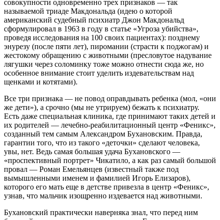
совокупности одновременно трех признаков — так
называемой триаде Макдональда (идею о которой
американский судебный психиатр Джон Макдональд
сформулировал в 1963 в году в статье «Угроза убийства»,
проведя исследования на 100 своих пациентах): позднему
энурезу (после пяти лет), пиромании (страсти к поджогам) и
жестокому обращению с животными (пресловутое надувание
лягушки через соломинку тоже можно отнести сюда же, но
особенное внимание стоит уделить издевательствам над
щенками и котятами).
Все три признака — не повод оправдывать ребенка (мол, «они
же дети»), а срочно (мы не утрируем) бежать к психиатру.
Есть даже специальная клиника, где принимают таких детей и
их родителей — лечебно-реабилитационный центр «Феникс»,
созданный тем самым Александром Бухановским. Правда,
гарантии того, что из такого «деточки» сделают человека,
увы, нет. Ведь самая большая удача Бухановского —
«проспективный портрет» Чикатило, а как раз самый большой
провал — Роман Емельянцев (известный также под
вымышленными именем и фамилией Игорь Елизаров),
которого его мать еще в детстве привезла в центр «Феникс»,
узнав, что мальчик изощренно издевается над животными.
Бухановский практически наверняка знал, что перед ним