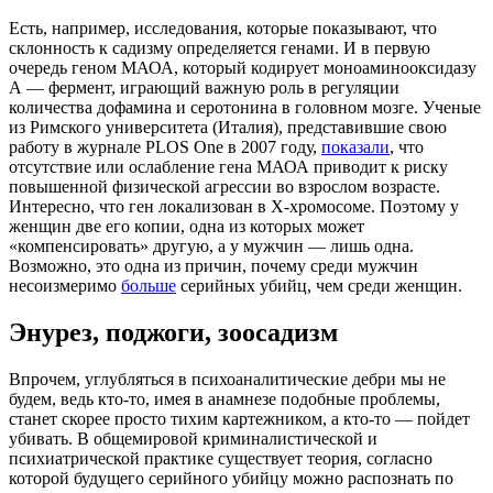
Есть, например, исследования, которые показывают, что
склонность к садизму определяется генами. И в первую
очередь геном МАОА, который кодирует моноаминооксидазу
А — фермент, играющий важную роль в регуляции
количества дофамина и серотонина в головном мозге. Ученые
из Римского университета (Италия), представившие свою
работу в журнале PLOS One в 2007 году,
показали
, что
отсутствие или ослабление гена МАОА приводит к риску
повышенной физической агрессии во взрослом возрасте.
Интересно, что ген локализован в X-хромосоме. Поэтому у
женщин две его копии, одна из которых может
«компенсировать» другую, а у мужчин — лишь одна.
Возможно, это одна из причин, почему среди мужчин
несоизмеримо
больше
серийных убийц, чем среди женщин.
Энурез, поджоги, зоосадизм
Впрочем, углубляться в психоаналитические дебри мы не
будем, ведь кто-то, имея в анамнезе подобные проблемы,
станет скорее просто тихим картежником, а кто-то — пойдет
убивать. В общемировой криминалистической и
психиатрической практике существует теория, согласно
которой будущего серийного убийцу можно распознать по