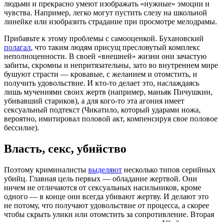
людьми и прекрасно умеют изображать «нужные» эмоции и
чувства. Например, легко могут пустить слезу на школьной
линейке или изобразить страдание при просмотре мелодрамы.
Прибавьте к этому проблемы с самооценкой. Бухановский
полагал
, что таким людям присущ пресловутый комплекс
неполноценности. В своей «внешней» жизни они зачастую
забиты, скромны и непритязательны, зато во внутреннем мире
бушуют страсти — кровавые, с желанием и отомстить, и
получить удовольствие. И кто-то делает это, наслаждаясь
лишь мучениями своих жертв (например, маньяк Пичушкин,
убивавший стариков), а для кого-то эта агония имеет
сексуальный подтекст (Чикатило, который ударами ножа,
вероятно, имитировал половой акт, компенсируя свое половое
бессилие).
Власть, секс, убийство
Поэтому криминалисты
выделяют
несколько типов серийных
убийц. Главная цель первых — обладание жертвой. Они
ничем не отличаются от сексуальных насильников, кроме
одного — в конце они всегда убивают жертву. И делают это
не потому, что получают удовольствие от процесса, а скорее
чтобы скрыть улики или отомстить за сопротивление. Вторая