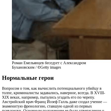
Роман Емельянцев беседует с Александром
Бухановским /
©
Getty images
Нормальные герои
Вопросом о том, как вычислить потенциального убийцу в
толпе, криминалисты задавались, наверное, всегда. В XVIII-
XIX веках, например, пытались угадать его по черепу.
Австрийский врач Франц Йозеф Галль даже создал учение —
знаменитую френологию, ставшую одной из первых
псевдонаук. Основным положением ее было утверждение о