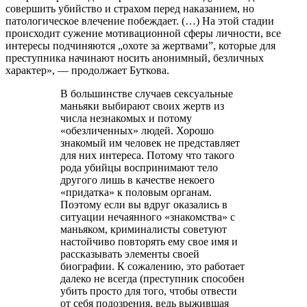
совершить убийство и страхом перед наказанием, но
патологическое влечение побеждает. (…) На этой стадии
происходит сужение мотивационной сферы личности, все
интересы подчиняются „охоте за жертвами”, которые для
преступника начинают носить анонимный, безличных
характер», — продолжает Буткова.
В большинстве случаев сексуальные
маньяки выбирают своих жертв из
числа незнакомых и потому
«обезличенных» людей. Хорошо
знакомый им человек не представляет
для них интереса. Потому что такого
рода убийцы воспринимают тело
другого лишь в качестве некоего
«придатка» к половым органам.
Поэтому если вы вдруг оказались в
ситуации нечаянного «знакомства» с
маньяком, криминалисты советуют
настойчиво повторять ему свое имя и
рассказывать элементы своей
биографии. К сожалению, это работает
далеко не всегда (преступник способен
убить просто для того, чтобы отвести
от себя подозрения, ведь выжившая