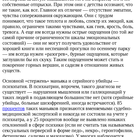
собственные отпрыски. При этом они с детства осознают, что
не такие, как все. Главное их отличие — отсутствие эмпатии,
чувства сопереживания окружающим. Они с трудом
понимают, что такое теплота и любовь, спектр их эмоций, как
правило, ограничен такими чувствами, как гнев, ярость, боль,
тревога. А еще им всегда нужны острые ощущения (по той же
самой причине ограниченности шкалы эмоциональных
состояний) — они не могут получить удовольствие от
хорошей книги или неспешной прогулки по осеннему парку
— им всегда нужен «разогрев», бурные ощущения, которые
заглушили бы их скуку. Таким ощущением может стать и
покорение горных вершин, и садизм в отношении живых
существ.
Основной «стержень» маньяка и серийного убийцы —
психопатия. В психиатрии, впрочем, такого диагноза не
существует — нарушения мышления или галлюцинаций у
таких людей в подавляющем большинстве нет (хотя серийные
убийцы, больные шизофренией, иногда встречаются). 85
процентов
таких маньяков признаются вменяемыми судебно-
медицинской экспертизой и никогда не состояли на учете у
психиатра, а у 25 процентов вообще не выявлено никаких
отклонений в сфере психики (если не считать так называемых
сексуальных перверсий в форме педо-, некро-, геронтофилии,
фетишизма, садизма и мазохизма). У многих наблюдается