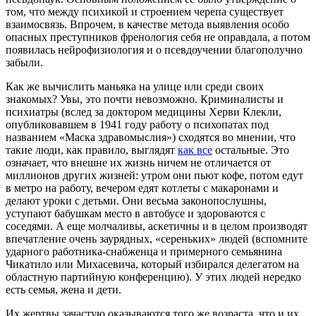
том, что между психикой и строением черепа существует
взаимосвязь. Впрочем, в качестве метода выявления особо
опасных преступников френология себя не оправдала, а потом
появилась нейрофизиология и о псевдоучении благополучно
забыли.
Как же вычислить маньяка на улице или среди своих
знакомых? Увы, это почти невозможно. Криминалисты и
психиатры (вслед за доктором медицины Херви Клекли,
опубликовавшем в 1941 году работу о психопатах под
названием «Маска здравомыслия») сходятся во мнении, что
такие люди, как правило, выглядят
как все
остальные. Это
означает, что внешне их жизнь ничем не отличается от
миллионов других жизней: утром они пьют кофе, потом едут
в метро на работу, вечером едят котлеты с макаронами и
делают уроки с детьми. Они весьма законопослушны,
уступают бабушкам место в автобусе и здороваются с
соседями. А еще молчаливы, аскетичны и в целом производят
впечатление очень заурядных, «сереньких» людей (вспомните
ударного работника-снабженца и примерного семьянина
Чикатило или Михасевича, который избирался делегатом на
областную партийную конференцию). У этих людей нередко
есть семья, жена и дети.
Их жертвы зачастую оказываются того же возраста, что и их