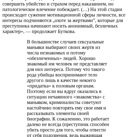
совершить убийство и страхом перед наказанием, но
патологическое влечение побеждает. (…) На этой стадии
происходит сужение мотивационной сферы личности, все
интересы подчиняются „охоте за жертвами”, которые для
преступника начинают носить анонимный, безличных
характер», — продолжает Буткова.
В большинстве случаев сексуальные
маньяки выбирают своих жертв из
числа незнакомых и потому
«обезличенных» людей. Хорошо
знакомый им человек не представляет
для них интереса. Потому что такого
рода убийцы воспринимают тело
другого лишь в качестве некоего
«придатка» к половым органам.
Поэтому если вы вдруг оказались в
ситуации нечаянного «знакомства» с
маньяком, криминалисты советуют
настойчиво повторять ему свое имя и
рассказывать элементы своей
биографии. К сожалению, это работает
далеко не всегда (преступник способен
убить просто для того, чтобы отвести
от себя подозрения, ведь выжившая