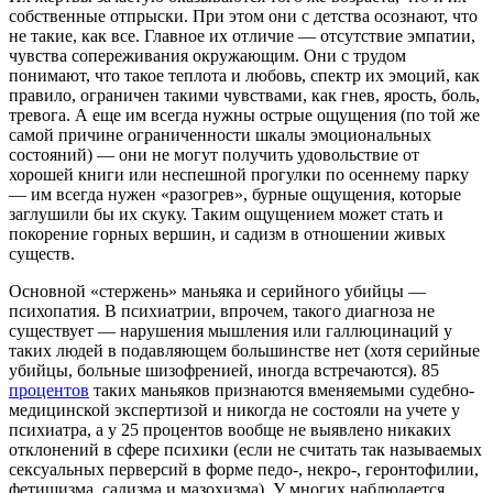
собственные отпрыски. При этом они с детства осознают, что
не такие, как все. Главное их отличие — отсутствие эмпатии,
чувства сопереживания окружающим. Они с трудом
понимают, что такое теплота и любовь, спектр их эмоций, как
правило, ограничен такими чувствами, как гнев, ярость, боль,
тревога. А еще им всегда нужны острые ощущения (по той же
самой причине ограниченности шкалы эмоциональных
состояний) — они не могут получить удовольствие от
хорошей книги или неспешной прогулки по осеннему парку
— им всегда нужен «разогрев», бурные ощущения, которые
заглушили бы их скуку. Таким ощущением может стать и
покорение горных вершин, и садизм в отношении живых
существ.
Основной «стержень» маньяка и серийного убийцы —
психопатия. В психиатрии, впрочем, такого диагноза не
существует — нарушения мышления или галлюцинаций у
таких людей в подавляющем большинстве нет (хотя серийные
убийцы, больные шизофренией, иногда встречаются). 85
процентов
таких маньяков признаются вменяемыми судебно-
медицинской экспертизой и никогда не состояли на учете у
психиатра, а у 25 процентов вообще не выявлено никаких
отклонений в сфере психики (если не считать так называемых
сексуальных перверсий в форме педо-, некро-, геронтофилии,
фетишизма, садизма и мазохизма). У многих наблюдается