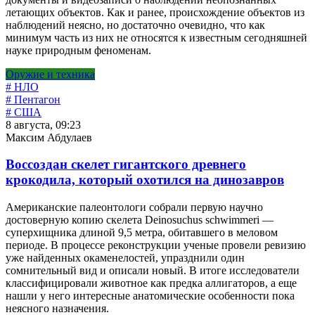
летающих объектов. Как и ранее, происхождение объектов из
наблюдений неясно, но достаточно очевидно, что как
минимум часть из них не относятся к известным сегодняшней
науке природным феноменам.
Оружие и техника
# НЛО
# Пентагон
# США
8 августа, 09:23
Максим Абдулаев
Воссоздан скелет гигантского древнего
крокодила, который охотился на динозавров
Американские палеонтологи собрали первую научно
достоверную копию скелета Deinosuchus schwimmeri —
суперхищника длиной 9,5 метра, обитавшего в меловом
периоде. В процессе реконструкции ученые провели ревизию
уже найденных окаменелостей, упразднили один
сомнительный вид и описали новый. В итоге исследователи
классифицировали животное как предка аллигаторов, а еще
нашли у него интересные анатомические особенности пока
неясного назначения.