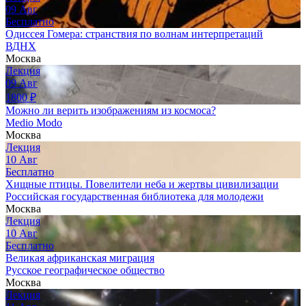
09
Авг
Бесплатно
Одиссея Гомера: странствия по волнам интерпретаций
ВДНХ
Москва
Лекция
09
Авг
1800
₽
Можно ли верить изображениям из космоса?
Medio Modo
Москва
Лекция
10
Авг
Бесплатно
Хищные птицы. Повелители неба и жертвы цивилизации
Российская государственная библиотека для молодежи
Москва
Лекция
10
Авг
Бесплатно
Великая африканская миграция
Русское географическое общество
Москва
Лекция