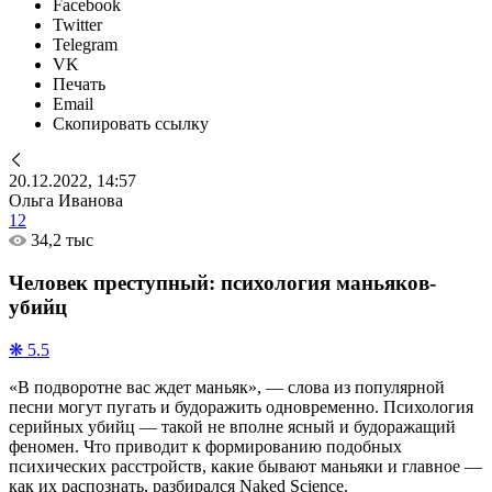
Facebook
Twitter
Telegram
VK
Печать
Email
Скопировать ссылку
20.12.2022, 14:57
Ольга Иванова
12
34,2 тыс
Человек преступный: психология маньяков-
убийц
❋ 5.5
«В подворотне вас ждет маньяк», — слова из популярной
песни могут пугать и будоражить одновременно. Психология
серийных убийц — такой не вполне ясный и будоражащий
феномен. Что приводит к формированию подобных
психических расстройств, какие бывают маньяки и главное —
как их распознать, разбирался Naked Science.