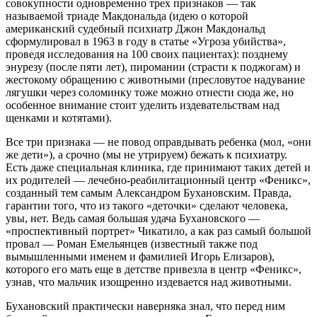
совокупности одновременно трех признаков — так
называемой триаде Макдональда (идею о которой
американский судебный психиатр Джон Макдональд
сформулировал в 1963 в году в статье «Угроза убийства»,
проведя исследования на 100 своих пациентах): позднему
энурезу (после пяти лет), пиромании (страсти к поджогам) и
жестокому обращению с животными (пресловутое надувание
лягушки через соломинку тоже можно отнести сюда же, но
особенное внимание стоит уделить издевательствам над
щенками и котятами).
Все три признака — не повод оправдывать ребенка (мол, «они
же дети»), а срочно (мы не утрируем) бежать к психиатру.
Есть даже специальная клиника, где принимают таких детей и
их родителей — лечебно-реабилитационный центр «Феникс»,
созданный тем самым Александром Бухановским. Правда,
гарантии того, что из такого «деточки» сделают человека,
увы, нет. Ведь самая большая удача Бухановского —
«проспективный портрет» Чикатило, а как раз самый большой
провал — Роман Емельянцев (известный также под
вымышленными именем и фамилией Игорь Елизаров),
которого его мать еще в детстве привезла в центр «Феникс»,
узнав, что мальчик изощренно издевается над животными.
Бухановский практически наверняка знал, что перед ним