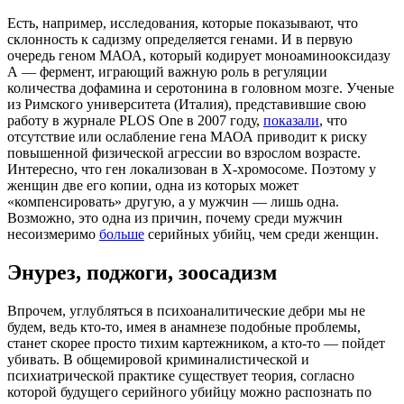
Есть, например, исследования, которые показывают, что
склонность к садизму определяется генами. И в первую
очередь геном МАОА, который кодирует моноаминооксидазу
А — фермент, играющий важную роль в регуляции
количества дофамина и серотонина в головном мозге. Ученые
из Римского университета (Италия), представившие свою
работу в журнале PLOS One в 2007 году,
показали
, что
отсутствие или ослабление гена МАОА приводит к риску
повышенной физической агрессии во взрослом возрасте.
Интересно, что ген локализован в X-хромосоме. Поэтому у
женщин две его копии, одна из которых может
«компенсировать» другую, а у мужчин — лишь одна.
Возможно, это одна из причин, почему среди мужчин
несоизмеримо
больше
серийных убийц, чем среди женщин.
Энурез, поджоги, зоосадизм
Впрочем, углубляться в психоаналитические дебри мы не
будем, ведь кто-то, имея в анамнезе подобные проблемы,
станет скорее просто тихим картежником, а кто-то — пойдет
убивать. В общемировой криминалистической и
психиатрической практике существует теория, согласно
которой будущего серийного убийцу можно распознать по