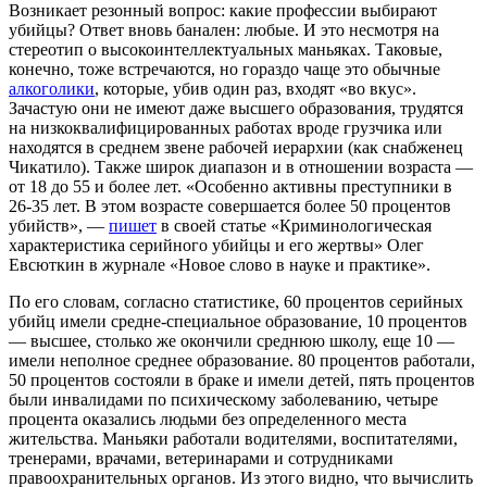
Возникает резонный вопрос: какие профессии выбирают
убийцы? Ответ вновь банален: любые. И это несмотря на
стереотип о высокоинтеллектуальных маньяках. Таковые,
конечно, тоже встречаются, но гораздо чаще это обычные
алкоголики
, которые, убив один раз, входят «во вкус».
Зачастую они не имеют даже высшего образования, трудятся
на низкоквалифицированных работах вроде грузчика или
находятся в среднем звене рабочей иерархии (как снабженец
Чикатило). Также широк диапазон и в отношении возраста —
от 18 до 55 и более лет. «Особенно активны преступники в
26-35 лет. В этом возрасте совершается более 50 процентов
убийств», —
пишет
в своей статье «Криминологическая
характеристика серийного убийцы и его жертвы» Олег
Евсюткин в журнале «Новое слово в науке и практике».
По его словам, согласно статистике, 60 процентов серийных
убийц имели средне-специальное образование, 10 процентов
— высшее, столько же окончили среднюю школу, еще 10 —
имели неполное среднее образование. 80 процентов работали,
50 процентов состояли в браке и имели детей, пять процентов
были инвалидами по психическому заболеванию, четыре
процента оказались людьми без определенного места
жительства. Маньяки работали водителями, воспитателями,
тренерами, врачами, ветеринарами и сотрудниками
правоохранительных органов. Из этого видно, что вычислить