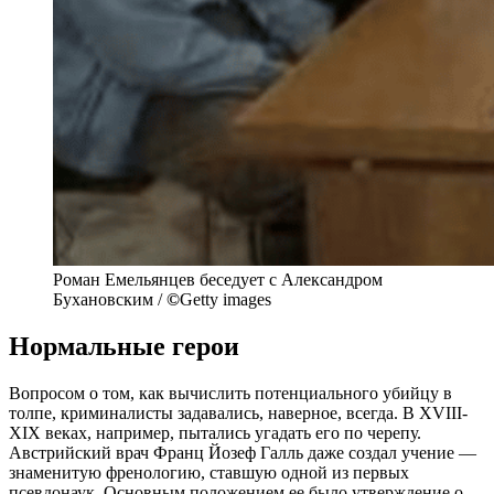
Роман Емельянцев беседует с Александром
Бухановским /
©
Getty images
Нормальные герои
Вопросом о том, как вычислить потенциального убийцу в
толпе, криминалисты задавались, наверное, всегда. В XVIII-
XIX веках, например, пытались угадать его по черепу.
Австрийский врач Франц Йозеф Галль даже создал учение —
знаменитую френологию, ставшую одной из первых
псевдонаук. Основным положением ее было утверждение о