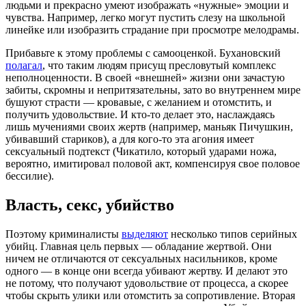
людьми и прекрасно умеют изображать «нужные» эмоции и
чувства. Например, легко могут пустить слезу на школьной
линейке или изобразить страдание при просмотре мелодрамы.
Прибавьте к этому проблемы с самооценкой. Бухановский
полагал
, что таким людям присущ пресловутый комплекс
неполноценности. В своей «внешней» жизни они зачастую
забиты, скромны и непритязательны, зато во внутреннем мире
бушуют страсти — кровавые, с желанием и отомстить, и
получить удовольствие. И кто-то делает это, наслаждаясь
лишь мучениями своих жертв (например, маньяк Пичушкин,
убивавший стариков), а для кого-то эта агония имеет
сексуальный подтекст (Чикатило, который ударами ножа,
вероятно, имитировал половой акт, компенсируя свое половое
бессилие).
Власть, секс, убийство
Поэтому криминалисты
выделяют
несколько типов серийных
убийц. Главная цель первых — обладание жертвой. Они
ничем не отличаются от сексуальных насильников, кроме
одного — в конце они всегда убивают жертву. И делают это
не потому, что получают удовольствие от процесса, а скорее
чтобы скрыть улики или отомстить за сопротивление. Вторая