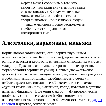
жертва может сообщить о том, что
какой-то «интеллигент» в шляпе тащил
ее в лесополосу). К тому же нередко
маньяки выбирают себе «пассию» и
среди знакомых, но не близких людей
— такого человека проще расположить
к себе и увести подальше от
посторонних глаз.
Алкоголики, наркоманы, маньяки
Корни любой зависимости, если верить глубинным
психологам (и самому Бухановскому), произрастают из очень
раннего детства и кроются в интимных отношениях матери и
младенца. Бухановский выделил три основные причины
формирования серийных убийц. Первые две — тяжелое
детство (психотравмирующие ситуации, жестокое обращение
с ребенком, эмоциональная разобщенность в семье) и
неблагоприятные социальные обстоятельства (та самая
«дурная компания» или, например, голод, который в детстве
испытал Чикатило). Еще один фактор — физиологические
проблемы, связанные с мозгом (неблагополучная
наследственность, патологичная беременность матери,
удары
головой
в детстве, опухоли мозга).