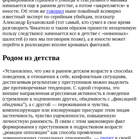
начинается еще в раннем детстве, а потом «закрепляется» в
юности. Об этом же
говорил
ныне покойный всемирно
известный эксперт по серийным убийцам, психиатр
Александр Бухановский (тот самый, кто сумел в свое время
разговорить Чикатило и таким образом принести неоценимую
пользу следствию): начинается все в детстве с «невинных»
шалостей (о них мы поговорим позже), а в юности может
перейти в реализацию вполне кровавых фантазий.
Родом из детства
«Установлено, что уже в раннем детском возрасте в способах
поведения, в отношении к себе, конфликтным ситуациям,
достигаемым результатам у преступников можно выделить
две противоречивые тенденции. С одной стороны, это
внешне направленная агрессивная активность в поведении
(стремление к подчинению других, обидчивость с „фиксацией
обидчика”), а с другой — переживания и чувства,
компенсирующие или изолирующие присущие этим лицам
застенчивость, чувство ущемленности, повышенную
личностную ранимость. В связи с этим закономерен факт
формирования у преступников в подростковом возрасте
„реакции оппозиции” как способа проявления
доминирующих социальных отношений», —
пишет
в своей