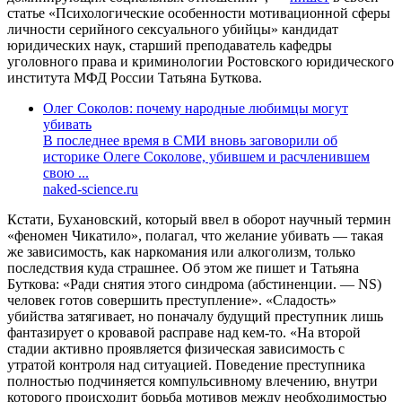
статье «Психологические особенности мотивационной сферы
личности серийного сексуального убийцы» кандидат
юридических наук, старший преподаватель кафедры
уголовного права и криминологии Ростовского юридического
института МФД России Татьяна Буткова.
Олег Соколов: почему народные любимцы могут
убивать
В последнее время в СМИ вновь заговорили об
историке Олеге Соколове, убившем и расчленившем
свою ...
naked-science.ru
Кстати, Бухановский, который ввел в оборот научный термин
«феномен Чикатило», полагал, что желание убивать — такая
же зависимость, как наркомания или алкоголизм, только
последствия куда страшнее. Об этом же пишет и Татьяна
Буткова: «Ради снятия этого синдрома (абстиненции. — NS)
человек готов совершить преступление». «Сладость»
убийства затягивает, но поначалу будущий преступник лишь
фантазирует о кровавой расправе над кем-то. «На второй
стадии активно проявляется физическая зависимость с
утратой контроля над ситуацией. Поведение преступника
полностью подчиняется компульсивному влечению, внутри
которого происходит борьба мотивов между необходимостью