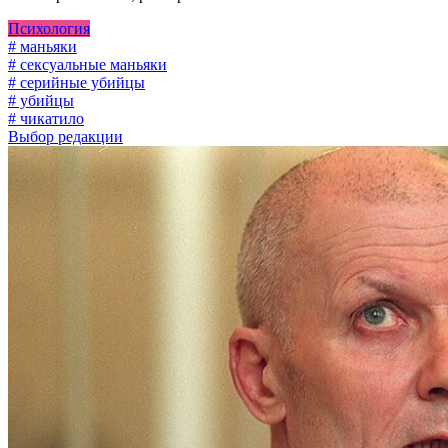
Психология
# маньяки
# сексуальные маньяки
# серийные убийцы
# убийцы
# чикатило
Выбор редакции