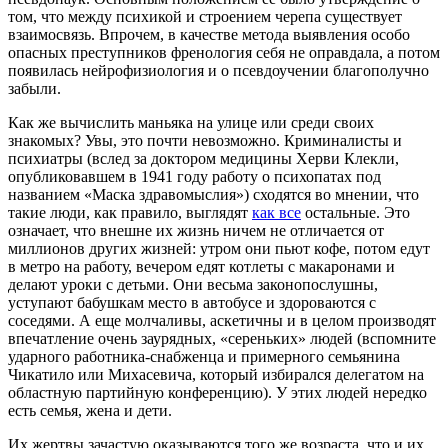
том, что между психикой и строением черепа существует
взаимосвязь. Впрочем, в качестве метода выявления особо
опасных преступников френология себя не оправдала, а потом
появилась нейрофизиология и о псевдоучении благополучно
забыли.
Как же вычислить маньяка на улице или среди своих
знакомых? Увы, это почти невозможно. Криминалисты и
психиатры (вслед за доктором медицины Херви Клекли,
опубликовавшем в 1941 году работу о психопатах под
названием «Маска здравомыслия») сходятся во мнении, что
такие люди, как правило, выглядят
как все
остальные. Это
означает, что внешне их жизнь ничем не отличается от
миллионов других жизней: утром они пьют кофе, потом едут
в метро на работу, вечером едят котлеты с макаронами и
делают уроки с детьми. Они весьма законопослушны,
уступают бабушкам место в автобусе и здороваются с
соседями. А еще молчаливы, аскетичны и в целом производят
впечатление очень заурядных, «сереньких» людей (вспомните
ударного работника-снабженца и примерного семьянина
Чикатило или Михасевича, который избирался делегатом на
областную партийную конференцию). У этих людей нередко
есть семья, жена и дети.
Их жертвы зачастую оказываются того же возраста, что и их