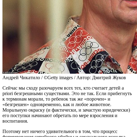
Андрей Чикатило / ©Getty images / Автор: Дмитрий Жуков
Сейчас мы сходу разочаруем всех тех, кто считает детей a
priori безгрешными существами. Это не так. Если прибегнуть
к терминам морали, то ребенок так же «порочен» и
«безгрешен» одновременно, как и любое животное.
Моральную окраску (и фактически, и зачастую юридически)
его поступки начинают обретать по мере взросления и
воспитания.
Поэтому нет ничего удивительного в том, что процесс
формирования серийного убийцы и сексуального маньяка