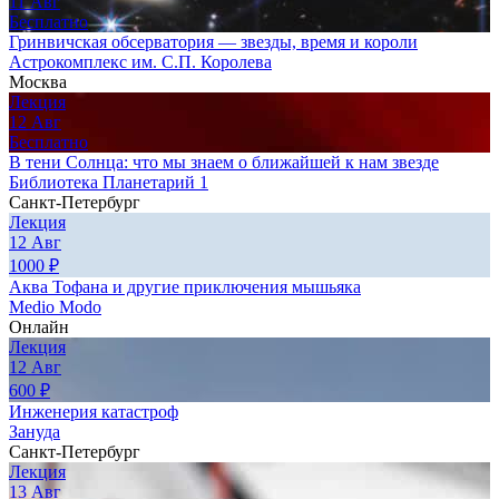
11
Авг
Бесплатно
Гринвичская обсерватория — звезды, время и короли
Астрокомплекс им. С.П. Королева
Москва
Лекция
12
Авг
Бесплатно
В тени Солнца: что мы знаем о ближайшей к нам звезде
Библиотека Планетарий 1
Санкт-Петербург
Лекция
12
Авг
1000
₽
Аква Тофана и другие приключения мышьяка
Medio Modo
Онлайн
Лекция
12
Авг
600
₽
Инженерия катастроф
Зануда
Санкт-Петербург
Лекция
13
Авг