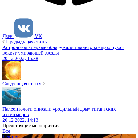
Дзен
VK
Предыдущая статья
Астрономы впервые обнаружили планету, вращающуюся
вокруг умирающей звезды
20.12.2022, 15:38
Следующая статья
Палеонтологи описали «родильный дом» гигантских
ихтиозавров
20.12.2022, 14:13
Предстоящие мероприятия
Все
Лекция