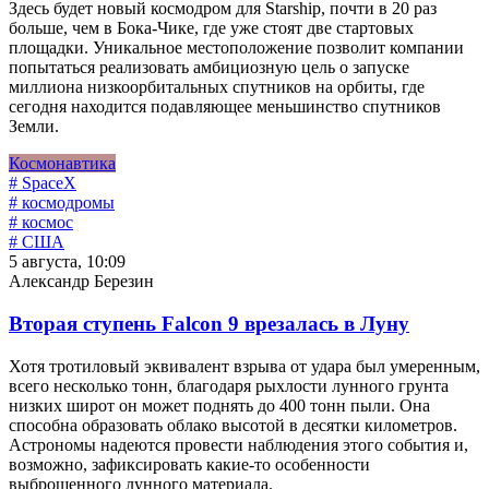
Здесь будет новый космодром для Starship, почти в 20 раз
больше, чем в Бока-Чике, где уже стоят две стартовых
площадки. Уникальное местоположение позволит компании
попытаться реализовать амбициозную цель о запуске
миллиона низкоорбитальных спутников на орбиты, где
сегодня находится подавляющее меньшинство спутников
Земли.
Космонавтика
# SpaceX
# космодромы
# космос
# США
5 августа, 10:09
Александр Березин
Вторая ступень Falcon 9 врезалась в Луну
Хотя тротиловый эквивалент взрыва от удара был умеренным,
всего несколько тонн, благодаря рыхлости лунного грунта
низких широт он может поднять до 400 тонн пыли. Она
способна образовать облако высотой в десятки километров.
Астрономы надеются провести наблюдения этого события и,
возможно, зафиксировать какие-то особенности
выброшенного лунного материала.