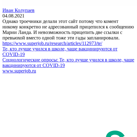
Иван Колупаев
04.08.2021
Однако троечники делали этот сайт потому что комент
никому конкретно не адресованный прицепился к сообщению
Марии Ланда. И невозможность прицепить две ссылки с
превьюхой вместо одной тоже эти гады запланировали.
https://www.superjob.ru/research/articles/112973/te/
Те, кто лучше учился в школе, чаще вакцинируются от
COVID-19
Социологические опросы: Те, кто лучше учился в школе, чаще
вакцинируются от COVID-19
www.superjob.ru