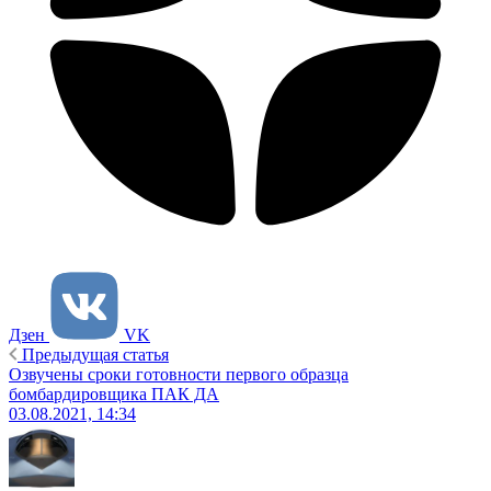
Дзен
VK
Предыдущая статья
Озвучены сроки готовности первого образца
бомбардировщика ПАК ДА
03.08.2021, 14:34