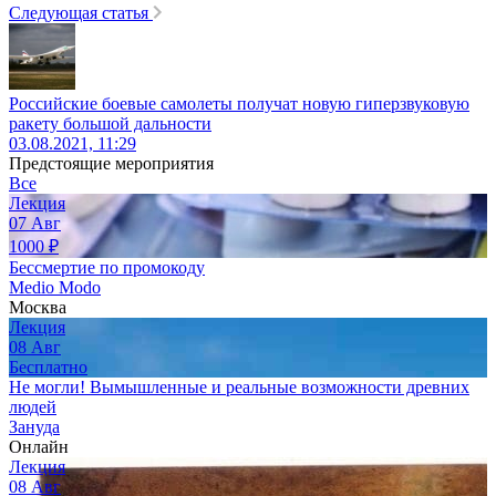
Следующая статья
Российские боевые самолеты получат новую гиперзвуковую
ракету большой дальности
03.08.2021, 11:29
Предстоящие мероприятия
Все
Лекция
07
Авг
1000
₽
Бессмертие по промокоду
Medio Modo
Москва
Лекция
08
Авг
Бесплатно
Не могли! Вымышленные и реальные возможности древних
людей
Зануда
Онлайн
Лекция
08
Авг