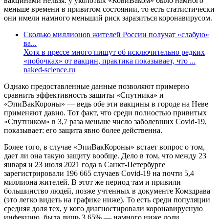
вакцинами нельзя: у уколотых «КовиВаком» было намного
меньше времени в привитом состоянии, то есть статистически
они имели намного меньший риск заразиться коронавирусом.
Сколько миллионов жителей России получат «слабую»
ва...
Хотя в прессе много пишут об исключительно редких
«побочках» от вакцин, практика показывает, что ...
naked-science.ru
Однако предоставленные данные позволяют примерно
сравнить эффективность защиты «Спутника» и
«ЭпиВакКороны» — ведь обе эти вакцины в городе на Неве
применяют давно. Тот факт, что среди полностью привитых
«Спутником» в 3,7 раза меньше число заболевших Covid-19,
показывает: его защита явно более действенна.
Более того, в случае «ЭпиВакКороны» встает вопрос о том,
дает ли она такую защиту вообще. Дело в том, что между 23
января и 23 июля 2021 года в Санкт-Петербурге
зарегистрировали 196 665 случаев Covid-19 на почти 5,4
миллиона жителей. В этот же период там и привили
большинство людей, позже учтенных в документе Комздрава
(это легко видеть на графике ниже). То есть среди популяции
средняя доля тех, у кого диагностировали коронавирусную
инфекцию, была лишь 3,65% — намного ниже доли