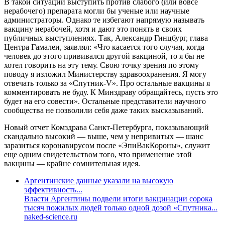
В такой ситуации выступить против слабого (или вовсе
нерабочего) препарата могли бы ученые или научные
администраторы. Однако те избегают напрямую называть
вакцину нерабочей, хотя и дают это понять в своих
публичных выступлениях. Так, Александр Гинцбург, глава
Центра Гамалеи, заявлял: «Что касается того случая, когда
человек до этого прививался другой вакциной, то я бы не
хотел говорить на эту тему. Свою точку зрения по этому
поводу я изложил Министерству здравоохранения. Я могу
отвечать только за «Спутник-V». Про остальные вакцины я
комментировать не буду. К Минздраву обращайтесь, пусть это
будет на его совести». Остальные представители научного
сообщества не позволили себя даже таких высказываний.
Новый отчет Комздрава Санкт-Петербурга, показывающий
скандально высокий — выше, чем у непривитых — шанс
заразиться коронавирусом после «ЭпиВакКороны», служит
еще одним свидетельством того, что применение этой
вакцины — крайне сомнительная идея.
Аргентинские данные указали на высокую
эффективность...
Власти Аргентины подвели итоги вакцинации сорока
тысяч пожилых людей только одной дозой «Спутника...
naked-science.ru