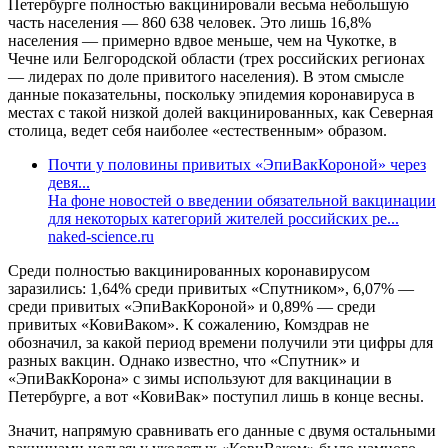
Петербурге полностью вакцинировали весьма небольшую
часть населения — 860 638 человек. Это лишь 16,8%
населения — примерно вдвое меньше, чем на Чукотке, в
Чечне или Белгородской области (трех российских регионах
— лидерах по доле привитого населения). В этом смысле
данные показательны, поскольку эпидемия коронавируса в
местах с такой низкой долей вакцинированных, как Северная
столица, ведет себя наиболее «естественным» образом.
Почти у половины привитых «ЭпиВакКороной» через
девя...
На фоне новостей о введении обязательной вакцинации
для некоторых категорий жителей российских ре...
naked-science.ru
Среди полностью вакцинированных коронавирусом
заразились: 1,64% среди привитых «Спутником», 6,07% —
среди привитых «ЭпиВакКороной» и 0,89% — среди
привитых «КовиВаком». К сожалению, Комздрав не
обозначил, за какой период времени получили эти цифры для
разных вакцин. Однако известно, что «Спутник» и
«ЭпиВакКорона» с зимы используют для вакцинации в
Петербурге, а вот «КовиВак» поступил лишь в конце весны.
Значит, напрямую сравнивать его данные с двумя остальными