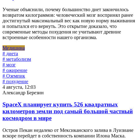
Ученые объяснили, почему большинство диет закончилось
возвратом килограммов: человеческий мозг воспринял ранее
достигнутый максимальный вес как новую норму выживания
и попытался его вернуть. Это открытие доказало, что
современные методы похудения не учитывают древние
встроенные особенности нашего организма.
Медицина
# диета
# метаболизм
# мозг
# ожирение
# Оземпик
# похудение
4 августа, 12:03
Александр Березин
SpaceX планирует купить 526 квадратных
километров земли под самый большой частный
космодром в мире
Остров Пекан недалеко от Мексиканского залива в Луизиане
вскоре перейдет в собственность компании Илона Маска.