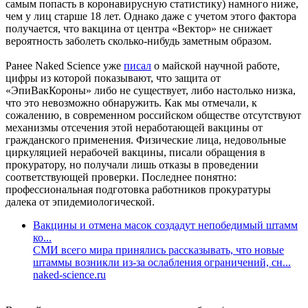
самым попасть в коронавирусную статистику) намного ниже,
чем у лиц старше 18 лет. Однако даже с учетом этого фактора
получается, что вакцина от центра «Вектор» не снижает
вероятность заболеть сколько-нибудь заметным образом.
Ранее Naked Science уже
писал
о майской научной работе,
цифры из которой показывают, что защита от
«ЭпиВакКороны» либо не существует, либо настолько низка,
что это невозможно обнаружить. Как мы отмечали, к
сожалению, в современном российском обществе отсутствуют
механизмы отсечения этой неработающей вакцины от
гражданского применения. Физические лица, недовольные
циркуляцией нерабочей вакцины, писали обращения в
прокуратору, но получали лишь отказы в проведении
соответствующей проверки. Последнее понятно:
профессиональная подготовка работников прокуратуры
далека от эпидемиологической.
Вакцины и отмена масок создадут непобедимый штамм
ко...
СМИ всего мира принялись рассказывать, что новые
штаммы возникли из-за ослабления ограничений, сн...
naked-science.ru