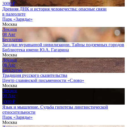
3000
₽
Древняя ДНК и история человечества: опасные связи
в палеолите
Парк «Зарядье»
Москва
Лекция
08
Авг
Бесплатно
Загадки муравьиной цивилизации. Тайны подземных городов
Библиотека имени Ю.А. Гагарина
Москва
Лекция
08
Авг
Бесплатно
Традиция русского сказительства
Центр славянской письменности «Слово»
Москва
Лекция
08
Авг
3000
₽
Язык и мышление. Судьба гипотезы лингвистической
относительности
Парк «Зарядье»
Москва