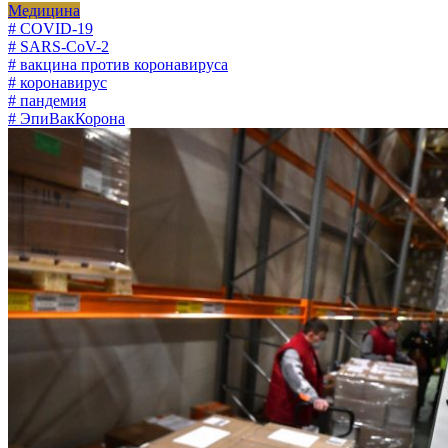
Медицина
# COVID-19
# SARS-CoV-2
# вакцина против коронавируса
# коронавирус
# пандемия
# ЭпиВакКорона