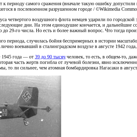
ят к периоду самого сражения (вначале такую ошибку допустили и
вшегося в послевоенном разрушенном городе / ©Wikimedia Commo
пуса четвертого воздушного флота немцев ударили по городской
 следующие дни. На этом единодушие кончается, и дальнейшие со
о до 29-го числа. Но есть и более важный вопрос. Что тогда про
кого периода, случилась бойня беспримерных в истории масштаб
ично воевавший в сталинградском воздухе в августе 1942 года,
е 1945 года — от
39 до 90 тысяч
человек, то есть, в общем-то, да
оторая часть жертв погибла от лучевой болезни, явно исключен
ы, то ли сильнее, чем атомная бомбардировка Нагасаки в август