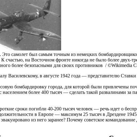
м. Это самолет был самым точным из немецких бомбардировщико
. К счастью, на Восточном фронте никогда не было более двух-
ного более безопасными для своих противников / ©Wikimedia 
алу Василевскому, в августе 1942 года — представителю Ставки
овую бомбардировку города, для которой были привлечены почт
 населением более 400 тысяч — сделать такой развалинами за п
откие сроки погибли 40-200 тысяч человек — речь идет о беспр
должительности в Европе — максимум 25 тысяч в Дрездене 1945 
эвакуировано из него заранее? Почему советское командование 