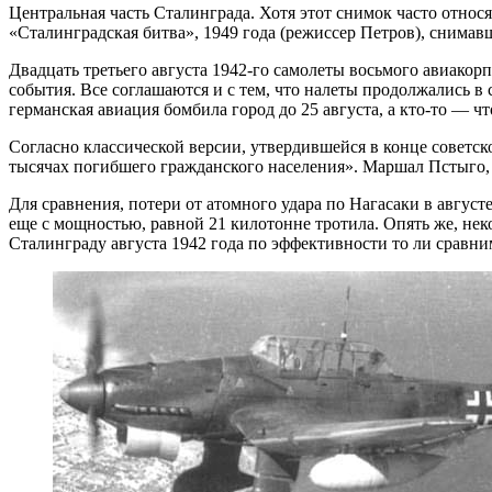
Центральная часть Сталинграда. Хотя этот снимок часто относ
«Сталинградская битва», 1949 года (режиссер Петров), снима
Двадцать третьего августа 1942-го самолеты восьмого авиакор
события. Все соглашаются и с тем, что налеты продолжались в
германская авиация бомбила город до 25 августа, а кто-то — чт
Согласно классической версии, утвердившейся в конце советс
тысячах погибшего гражданского населения». Маршал Пстыго, л
Для сравнения, потери от атомного удара по Нагасаки в август
еще с мощностью, равной 21 килотонне тротила. Опять же, нек
Сталинграду августа 1942 года по эффективности то ли сравним