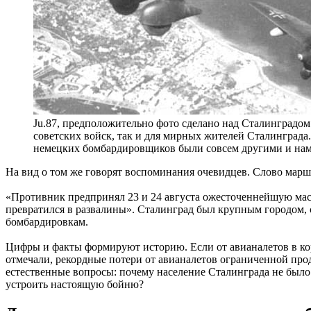
Ju.87, предположительно фото сделано над Сталинградо
советских войск, так и для мирных жителей Сталинграда
немецких бомбардировщиков были совсем другими и нам
На вид о том же говорят воспоминания очевидцев. Слово марш
«Противник предпринял 23 и 24 августа ожесточеннейшую масс
превратился в развалины». Сталинград был крупным городом, с
бомбардировкам.
Цифры и факты формируют историю. Если от авианалетов в кор
отмечали, рекордные потери от авианалетов ограниченной про
естественные вопросы: почему население Сталинграда не было 
устроить настоящую бойню?