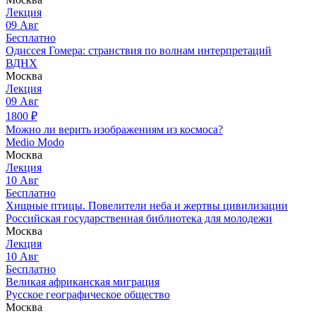
Лекция
09
Авг
Бесплатно
Одиссея Гомера: странствия по волнам интерпретаций
ВДНХ
Москва
Лекция
09
Авг
1800
₽
Можно ли верить изображениям из космоса?
Medio Modo
Москва
Лекция
10
Авг
Бесплатно
Хищные птицы. Повелители неба и жертвы цивилизации
Российская государственная библиотека для молодежи
Москва
Лекция
10
Авг
Бесплатно
Великая африканская миграция
Русское географическое общество
Москва