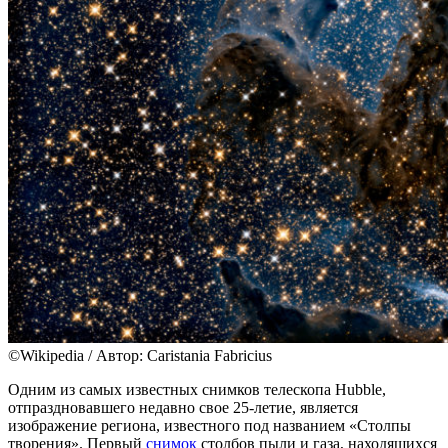
©Wikipedia / Автор: Caristania Fabricius
Одним из самых известных снимков телескопа Hubble,
отпраздновавшего недавно свое 25-летие, является
изображение региона, известного под названием «Столпы
творения». Первый
снимок
столбов пыли и газа, находящихся