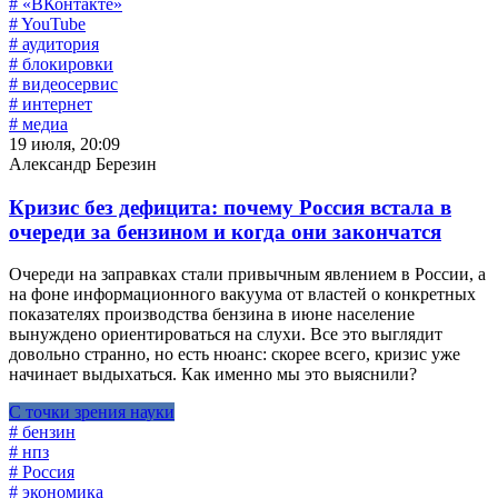
# «ВКонтакте»
# YouTube
# аудитория
# блокировки
# видеосервис
# интернет
# медиа
19 июля, 20:09
Александр Березин
Кризис без дефицита: почему Россия встала в
очереди за бензином и когда они закончатся
Очереди на заправках стали привычным явлением в России, а
на фоне информационного вакуума от властей о конкретных
показателях производства бензина в июне население
вынуждено ориентироваться на слухи. Все это выглядит
довольно странно, но есть нюанс: скорее всего, кризис уже
начинает выдыхаться. Как именно мы это выяснили?
С точки зрения науки
# бензин
# нпз
# Россия
# экономика