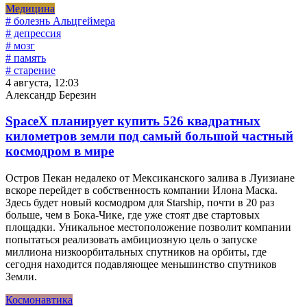
Медицина
# болезнь Альцгеймера
# депрессия
# мозг
# память
# старение
4 августа, 12:03
Александр Березин
SpaceX планирует купить 526 квадратных
километров земли под самый большой частный
космодром в мире
Остров Пекан недалеко от Мексиканского залива в Луизиане
вскоре перейдет в собственность компании Илона Маска.
Здесь будет новый космодром для Starship, почти в 20 раз
больше, чем в Бока-Чике, где уже стоят две стартовых
площадки. Уникальное местоположение позволит компании
попытаться реализовать амбициозную цель о запуске
миллиона низкоорбитальных спутников на орбиты, где
сегодня находится подавляющее меньшинство спутников
Земли.
Космонавтика