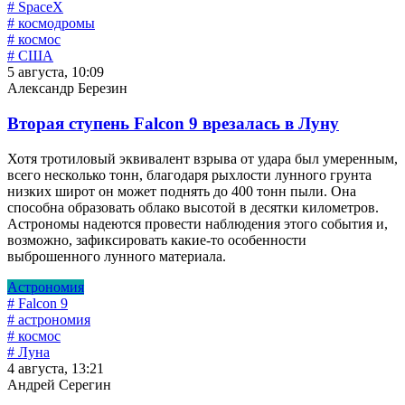
# SpaceX
# космодромы
# космос
# США
5 августа, 10:09
Александр Березин
Вторая ступень Falcon 9 врезалась в Луну
Хотя тротиловый эквивалент взрыва от удара был умеренным,
всего несколько тонн, благодаря рыхлости лунного грунта
низких широт он может поднять до 400 тонн пыли. Она
способна образовать облако высотой в десятки километров.
Астрономы надеются провести наблюдения этого события и,
возможно, зафиксировать какие-то особенности
выброшенного лунного материала.
Астрономия
# Falcon 9
# астрономия
# космос
# Луна
4 августа, 13:21
Андрей Серегин