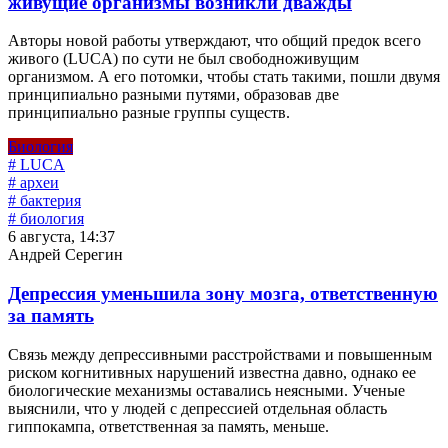
живущие организмы возникли дважды
Авторы новой работы утверждают, что общий предок всего
живого (LUCA) по сути не был свободноживущим
организмом. А его потомки, чтобы стать такими, пошли двумя
принципиально разными путями, образовав две
принципиально разные группы существ.
Биология
# LUCA
# археи
# бактерия
# биология
6 августа, 14:37
Андрей Серегин
Депрессия уменьшила зону мозга, ответственную
за память
Связь между депрессивными расстройствами и повышенным
риском когнитивных нарушений известна давно, однако ее
биологические механизмы оставались неясными. Ученые
выяснили, что у людей с депрессией отдельная область
гиппокампа, ответственная за память, меньше.