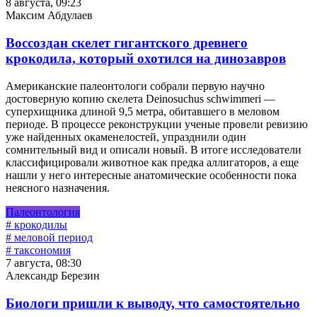
8 августа, 09:23
Максим Абдулаев
Воссоздан скелет гигантского древнего
крокодила, который охотился на динозавров
Американские палеонтологи собрали первую научно
достоверную копию скелета Deinosuchus schwimmeri —
суперхищника длиной 9,5 метра, обитавшего в меловом
периоде. В процессе реконструкции ученые провели ревизию
уже найденных окаменелостей, упразднили один
сомнительный вид и описали новый. В итоге исследователи
классифицировали животное как предка аллигаторов, а еще
нашли у него интересные анатомические особенности пока
неясного назначения.
Палеонтология
# крокодилы
# меловой период
# таксономия
7 августа, 08:30
Александр Березин
Биологи пришли к выводу, что самостоятельно