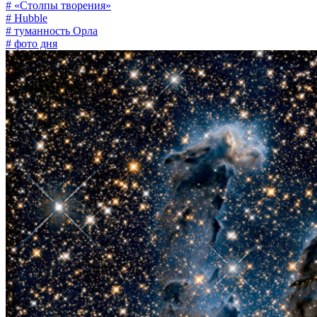
# «Столпы творения»
# Hubble
# туманность Орла
# фото дня