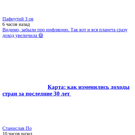
Пафнутий З ов
6 часов
назад
Видимо, забыли про инфляцию. Так вот и вся планета сразу
доход увеличила 😄
Карта: как изменились доходы
стран за последние 30 лет
Станислав По
10 часов
назад