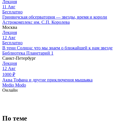
Лекция
11
Авг
Бесплатно
Гринвичская обсерватория — звезды, время и короли
Астрокомплекс им. С.П. Королева
Москва
Лекция
12
Авг
Бесплатно
В тени Солнца: что мы знаем о ближайшей к нам звезде
Библиотека Планетарий 1
Санкт-Петербург
Лекция
12
Авг
1000
₽
Аква Тофана и другие приключения мышьяка
Medio Modo
Онлайн
По теме