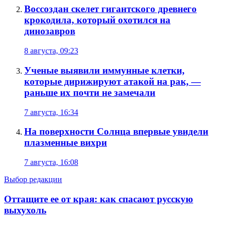
Воссоздан скелет гигантского древнего
крокодила, который охотился на
динозавров
8 августа, 09:23
Ученые выявили иммунные клетки,
которые дирижируют атакой на рак, —
раньше их почти не замечали
7 августа, 16:34
На поверхности Солнца впервые увидели
плазменные вихри
7 августа, 16:08
Выбор редакции
Оттащите ее от края: как спасают русскую
выхухоль