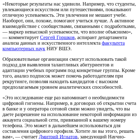
«Некоторые результаты нас удивили. Например, что студенты,
увлекающиеся искусством или путешествиями, показывают
отличную успеваемость. Эти увлечения не мешают учебе.
Наоборот, они, похоже, помогают учиться лучше. А активное
взаимодействие с сообществами, связанными с подработками,
— маркер невысокой успеваемости, что вполне объяснимо»,
— комментирует
Сергей Горшков
, аспирант департамента
анализа данных и искусственного интеллекта
факультета
компьютерных наук
НИУ ВШЭ.
Образовательные организации смогут использовать такой
подход для выявления талантливых абитуриентов и
адаптации учебных программ под конкретные группы. Кроме
того, анализ подписок может помочь работодателям при
рекрутинге, позволяя находить кандидатов с высоким
предполагаемым уровнем аналитических способностей.
«Это исследование еще раз напоминает о необходимости
цифровой гигиены. Например, в договорах об открытии счета
в банке и у оператора сотовой связи можно увидеть, что вы
даете разрешение на использование некоторой информации из
аккаунта социальной сети, привязанной к вашему номеру
телефона. Это может в дальнейшем использоваться для
составления цифрового профиля. Хотите ли вы этого, решать
вам», — считает
Дмитрий Игнатов
, заведующий Научно-