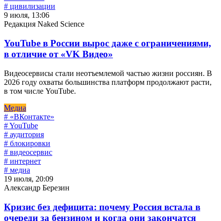
# цивилизации
9 июля, 13:06
Редакция Naked Science
YouTube в России вырос даже с ограничениями,
в отличие от «VK Видео»
Видеосервисы стали неотъемлемой частью жизни россиян. В
2026 году охваты большинства платформ продолжают расти,
в том числе YouTube.
Медиа
# «ВКонтакте»
# YouTube
# аудитория
# блокировки
# видеосервис
# интернет
# медиа
19 июля, 20:09
Александр Березин
Кризис без дефицита: почему Россия встала в
очереди за бензином и когда они закончатся