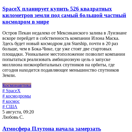
SpaceX планирует купить 526 квадратных
километров земли под самый большой частный
космодром в мире
Остров Пекан недалеко от Мексиканского залива в Луизиане
вскоре перейдет в собственность компании Илона Маска.
Здесь будет новый космодром для Starship, почти в 20 раз
больше, чем в Бока-Чике, где уже стоят две стартовых
площадки. Уникальное местоположение позволит компании
попытаться реализовать амбициозную цель о запуске
миллиона низкоорбитальных спутников на орбиты, где
сегодня находится подавляющее меньшинство спутников
Земли.
Космонавтика
# SpaceX
# космодромы
# космос
# США
5 августа, 09:20
Любовь С.
Атмосфера Плутона начала замерзать