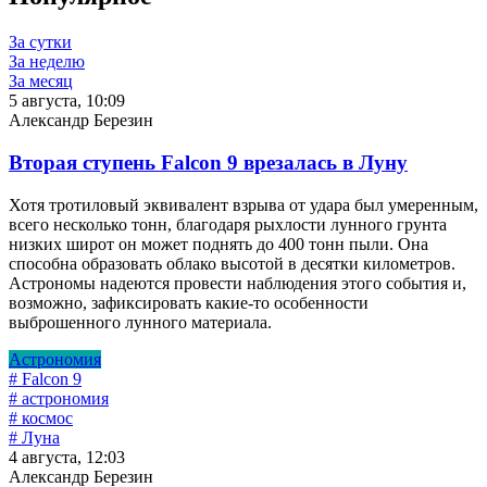
За сутки
За неделю
За месяц
5 августа, 10:09
Александр Березин
Вторая ступень Falcon 9 врезалась в Луну
Хотя тротиловый эквивалент взрыва от удара был умеренным,
всего несколько тонн, благодаря рыхлости лунного грунта
низких широт он может поднять до 400 тонн пыли. Она
способна образовать облако высотой в десятки километров.
Астрономы надеются провести наблюдения этого события и,
возможно, зафиксировать какие-то особенности
выброшенного лунного материала.
Астрономия
# Falcon 9
# астрономия
# космос
# Луна
4 августа, 12:03
Александр Березин