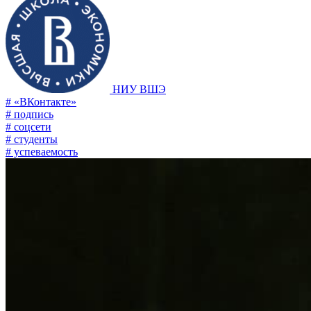
НИУ ВШЭ
# «ВКонтакте»
# подпись
# соцсети
# студенты
# успеваемость