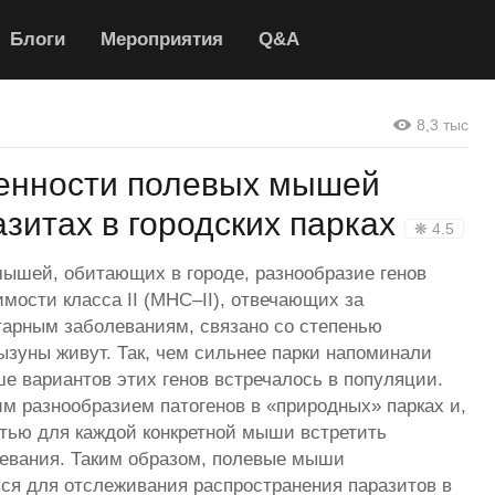
Блоги
Мероприятия
Q&A
8,3 тыс
бенности полевых мышей
азитах в городских парках
❋ 4.5
мышей, обитающих в городе, разнообразие генов
мости класса II (MHC–II), отвечающих за
тарным заболеваниям, связано со степенью
рызуны живут. Так, чем сильнее парки напоминали
е вариантов этих генов встречалось в популяции.
м разнообразием патогенов в «природных» парках и,
стью для каждой конкретной мыши встретить
левания. Таким образом, полевые мыши
ся для отслеживания распространения паразитов в