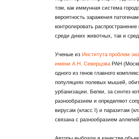
том, как иммунная система город
вероятность заражения патогенам
контролировать распространение 
среди диких животных, так и сре
Ученые из
Института проблем эк
имени А.Н. Северцова
РАН (Моск
одного из генов главного комплек
популяциях полевых мышей, обит
урбанизации. Белки, за синтез 
разнообразием и определяют соп
вирусам (класс I) и паразитам (кл
связана с разнообразием аллелей
Авторы выбрали в качестве объе