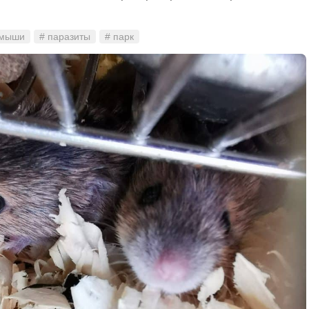
 мыши
# паразиты
# парк