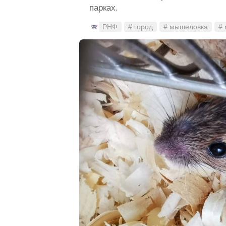
парках.
РНФ
# город
# мышеловка
#