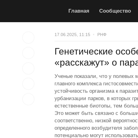
Главная
Сообщество
17.06.2025, 11:15
РНФ
Генетические осо
«расскажут» о пар
Ученые показали, что у полевых 
главного комплекса гистосовмести
устойчивость организма к парази
урбанизации парков, в которых г
естественные биотопы, тем больш
Это может быть связано с больши
соответственно, низкой вероятно
определенного возбудителя забо
потенциально могут использовать