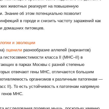
ских животных реагирует на повышенную
и. Знание об этом потенциально позволит
инфекций в городе и снизить частоту заражений как
ди домашних питомцев.
ологии и эволюции
ва)
оценили
разнообразие аллелей (вариантов)
са гистосовместимости класса II (MHC–II) в
ающих в парках Москвы с разной степенью
которых отвечают гены MHC, отличаются большим
ротивляемость организмов к различным патогенам —
асс II). То есть устойчивость к патогенам напрямую
 генов MHC.
кта исследования полевую мышь, поскольку именно