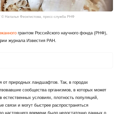
 © Наталья Феоктистова, пресс-служба РНФ
ржанного
грантом Российского научного фонда (РНФ),
рии журнала Известия РАН.
 от природных ландшафтов. Так, в городах
твовавшие сообщества организмов, в которых может
в естественных условиях, плотность популяций,
 связи и могут быстрее распространяться
до настоящего времени было недостаточно данных о