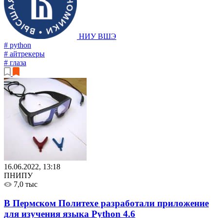
НИУ ВШЭ
# python
# айтрекеры
# глаза
16.06.2022, 13:18
ПНИПУ
7,0 тыс
В Пермском Политехе разработали приложение
для изучения языка Python
4.6