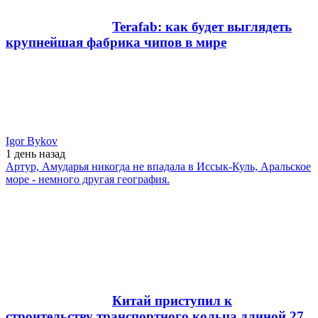
Terafab: как будет выглядеть
крупнейшая фабрика чипов в мире
Igor Bykov
1 день
назад
Артур, Амударья никогда не впадала в Иссык-Куль, Аральское
море - немного другая география.
Китай приступил к
строительству транспортного кольца длиной 27