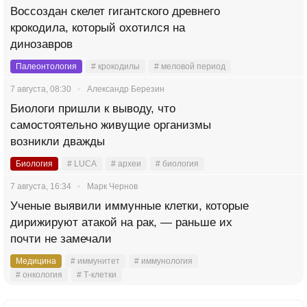
Воссоздан скелет гигантского древнего
крокодила, который охотился на
динозавров
Палеонтология
# крокодилы
# меловой период
7 августа, 08:30
Александр Березин
Биологи пришли к выводу, что
самостоятельно живущие организмы
возникли дважды
Биология
# LUCA
# археи
# биология
7 августа, 16:34
Марк Чернов
Ученые выявили иммунные клетки, которые
дирижируют атакой на рак, — раньше их
почти не замечали
Медицина
# иммунитет
# иммунология
# онкология
# Т-клетки