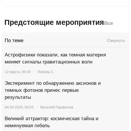
Предстоящие мероприятия
Все
По теме
Свернуть
Астрофизики показали, как темная материя
меняет сигналы гравитационных волн
12 марта, 08:40
Любовь С.
Эксперимент по обнаружению аксионов и
темных фотонов принес первые
результаты
04.04.2024, 06:53
Василий Парфенов
Великий аттрактор: космическая тайна и
неминуемая гибель