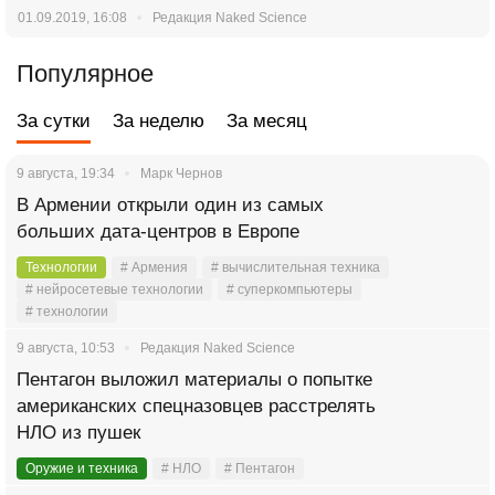
01.09.2019, 16:08
Редакция Naked Science
Популярное
За сутки
За неделю
За месяц
9 августа, 19:34
Марк Чернов
В Армении открыли один из самых
больших дата-центров в Европе
Технологии
# Армения
# вычислительная техника
# нейросетевые технологии
# суперкомпьютеры
# технологии
9 августа, 10:53
Редакция Naked Science
Пентагон выложил материалы о попытке
американских спецназовцев расстрелять
НЛО из пушек
Оружие и техника
# НЛО
# Пентагон