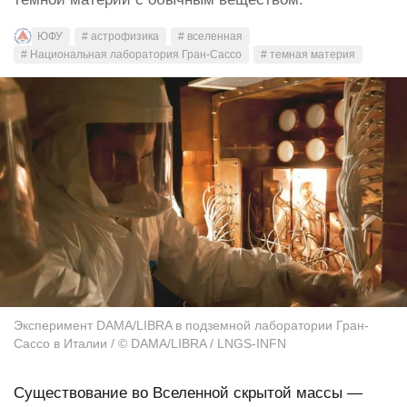
ЮФУ
# астрофизика
# вселенная
# Национальная лаборатория Гран-Сассо
# темная материя
Эксперимент DAMA/LIBRA в подземной лаборатории Гран-
Сассо в Италии / © DAMA/LIBRA / LNGS-INFN
Существование во Вселенной скрытой массы —