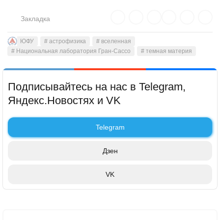
университету трех вузов: Таганрогского государственного
радиотехнического университета, Ростовского
Закладка
государственного педагогического университета,
Ростовской государственной академии архитектуры и
ЮФУ
# астрофизика
искусств.
# вселенная
# Национальная лаборатория Гран-Сассо
# темная материя
Подписывайтесь на нас в Telegram,
Яндекс.Новостях и VK
Telegram
Дзен
VK