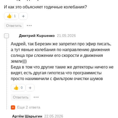
И как это объясняет годичные колебания?
+
👍
1
Ответить
—
Дмитрий Kuрueнко
21.05.2026
Андрей, так Березин же запретил про эфир писать,
а тут явные колебания по направлению движения
солнца при сложении его скорости и движения
земли)))
Беда в том что другие такие же детекторы ничего не
видят, есть другая гипотеза что программисты
просто нахимичили с фильтром очистки шумов
+
👍
0
Ответить
+
Еще 2 ответа
Артём Шарыгин
22.05.2026