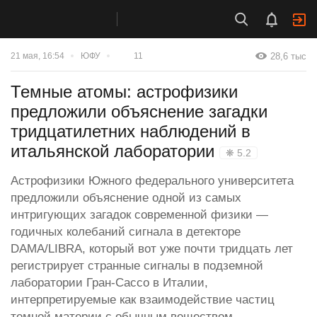
28,6 тыс
21 мая, 16:54
ЮФУ
11
Темные атомы: астрофизики
предложили объяснение загадки
тридцатилетних наблюдений в
итальянской лаборатории
❋ 5.2
Астрофизики Южного федерального университета
предложили объяснение одной из самых
интригующих загадок современной физики —
годичных колебаний сигнала в детекторе
DAMA/LIBRA, который вот уже почти тридцать лет
регистрирует странные сигналы в подземной
лаборатории Гран-Сассо в Италии,
интерпретируемые как взаимодействие частиц
темной материи с обычным веществом.