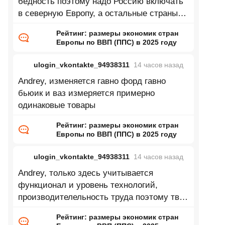
бедность поэтому надо Россию включать
в северную Европу, а остальные страны
восточной Европы в центральную
Рейтинг: размеры экономик стран
Европы по ВВП (ППС) в 2025 году
ulogin_vkontakte_94938311
14 часов
назад
Andrey, изменяется гавно форд гавно
бьюик и ваз измеряется примерно
одинаковые товары
Рейтинг: размеры экономик стран
Европы по ВВП (ППС) в 2025 году
ulogin_vkontakte_94938311
14 часов
назад
Andrey, только здесь учитывается
функционал и уровень технологий,
производителельность труда поэтому твой
пример глупый
Рейтинг: размеры экономик стран