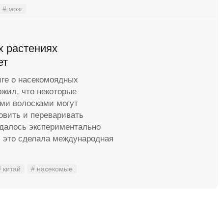
# мозг
х растениях
ет
иге о насекомоядных
жил, что некоторые
ми волосками могут
овить и переваривать
удалось экспериментально
ь это сделала международная
# китай
# насекомые