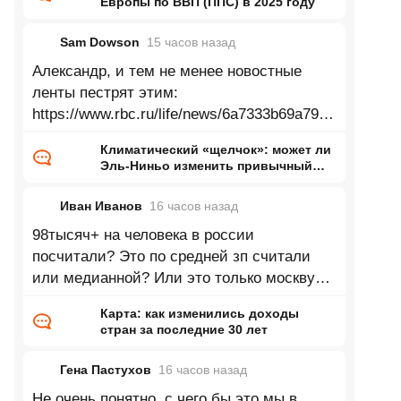
Европы по ВВП (ППС) в 2025 году
Sam Dowson
15 часов
назад
Александр, и тем не менее новостные
ленты пестрят этим:
https://www.rbc.ru/life/news/6a7333b69a7947
33d24bac90 Зеленеющие Сахара,
Климатический «щелчок»: может ли
Аттакама, Аризона, Гоби, Такламакан и
Эль-Ниньо изменить привычный
нам мир
Иван Иванов
16 часов
назад
98тысяч+ на человека в россии
посчитали? Это по средней зп считали
или медианной? Или это только москву
посчитали? Согласно данным в 2025 году
Карта: как изменились доходы
доля
стран за последние 30 лет
Гена Пастухов
16 часов
назад
Не очень понятно, с чего бы это мы в