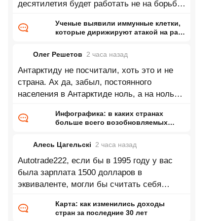
десятилетия будет работать не на борьбу
с онкологией а как биологическое
Ученые выявили иммунные клетки,
которые дирижируют атакой на рак,
— раньше их почти не замечали
Олег Решетов
2 часа
назад
Антарктиду не посчитали, хоть это и не
страна. Ах да, забыл, постоянного
населения в Антарктиде ноль, а на ноль
делить нельзя))
Инфографика: в каких странах
больше всего возобновляемых
запасов пресной воды на одного
жителя
Алесь Цагельскi
2 часа
назад
Autotrade222, если бы в 1995 году у вас
была зарплата 1500 долларов в
эквиваленте, могли бы считать себя
олигархом. А сейчас это просто обычная
Карта: как изменились доходы
зарплата
стран за последние 30 лет