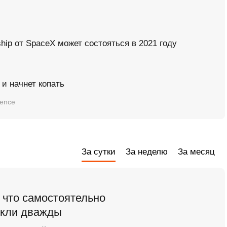
hip от SpaceX может состояться в 2021 году
 и начнет копать
ience
За сутки
За неделю
За месяц
 что самостоятельно
икли дважды