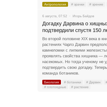
Антропология
# зрачки
# зрение
6 августа, 07:52
Игорь Байдов
Догадку Дарвина о хищны
подтвердили спустя 150 л
Во второй половине XIX века в кн
растениях Чарлз Дарвин предполо
камнеломки с липкими железисты
проявлять свойства хищника — л
насекомых. Но тогда ученому не 
подтвердить свою догадку. Тепер
команда ботаников.
Биология
# ботаники
# Дарвин
# плотоядные
# растение