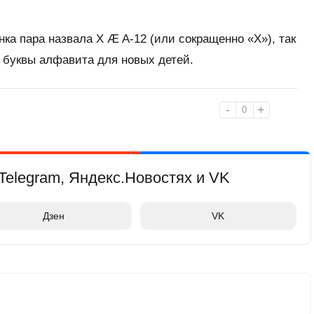
нка пара назвала X Æ A-12 (или сокращенно «X»), так
4 буквы алфавита для новых детей.
-
+
0
Telegram, Яндекс.Новостях и VK
Дзен
VK