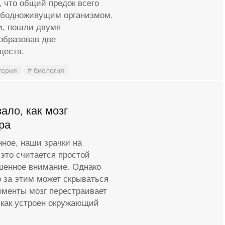
 что общий предок всего
вободноживущим организмом.
ми, пошли двумя
образовав две
ществ.
терия
# биология
ало, как мозг
ра
нное, наши зрачки на
это считается простой
шенное внимание. Однако
о за этим может скрываться
оменты мозг перестраивает
 как устроен окружающий