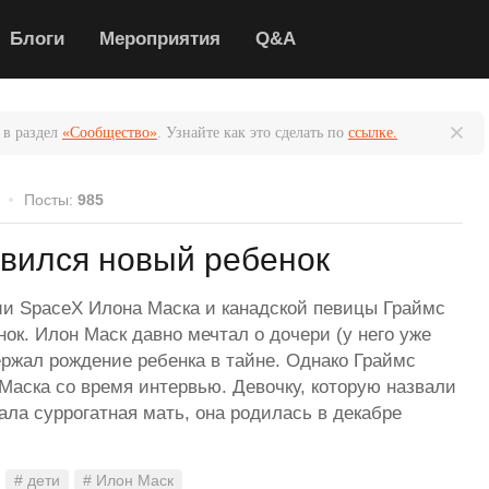
Блоги
Мероприятия
Q&A
 в раздел
«Сообщество»
. Узнайте как это сделать по
ссылке.
Посты:
985
вился новый ребенок
ии SpaceX Илона Маска и канадской певицы Граймс
ок. Илон Маск давно мечтал о дочери (у него уже
ержал рождение ребенка в тайне. Однако Граймс
Маска со время интервью. Девочку, которую назвали
ала суррогатная мать, она родилась в декабре
# дети
# Илон Маск