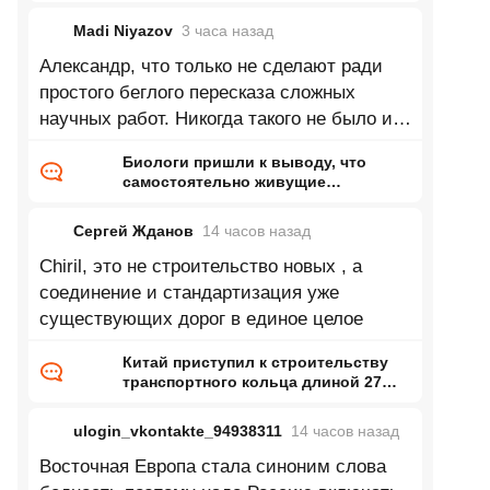
Madi Niyazov
3 часа
назад
Александр, что только не сделают ради
простого беглого пересказа сложных
научных работ. Никогда такого не было и
вот опять.
Биологи пришли к выводу, что
самостоятельно живущие
организмы возникли дважды
Сергей Жданов
14 часов
назад
Chiril, это не строительство новых , а
соединение и стандартизация уже
существующих дорог в единое целое
Китай приступил к строительству
транспортного кольца длиной 27
тысяч километров
ulogin_vkontakte_94938311
14 часов
назад
Восточная Европа стала синоним слова