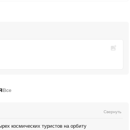
я
Все
Свернуть
ырех космических туристов на орбиту