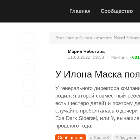
Главная
Сообщество
Этот пост добавлен читателем Naked Science
Мария Чеботарь
11.03.2022, 09:33
Рейтинг:
+691
У Илона Маска поя
У генерального директора компан
родился второй совместный ребен
есть шестеро детей) и поэтому д
случайно проболталась о дочери 
Exa Dark Sideræl, или Y, вынашив
прошлого года.
Сообщество
# SpaceX
# будущее