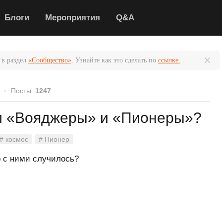
Блоги
Мероприятия
Q&A
 в раздел
«Сообщество»
. Узнайте как это сделать по
ссылке.
Посты:
1247
ли «Вояджеры» и «Пионеры»?
# космос
# Пионер