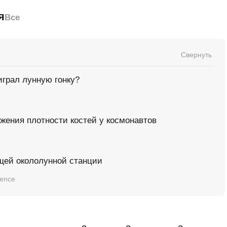
я
Все
Свернуть
грал лунную гонку?
ения плотности костей у космонавтов
щей окололунной станции
ience