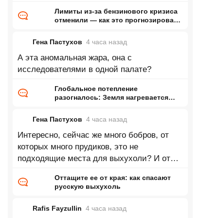
за рассказы о том, как всё
Лимиты из-за бензинового кризиса
отменили — как это прогнозировал
ранее Naked Science
Гена Пастухов
4 часа
назад
А эта аномальная жара, она с
исследователями в одной палате?
Глобальное потепление
разогналось: Земля нагревается
почти в два раза быстрее, чем
раньше
Гена Пастухов
4 часа
назад
Интересно, сейчас же много бобров, от
которых много прудиков, это не
подходящие места для выхухоли? И от
потепления должно быть больше влаги и
Оттащите ее от края: как спасают
русскую выхухоль
Rafis Fayzullin
4 часа
назад