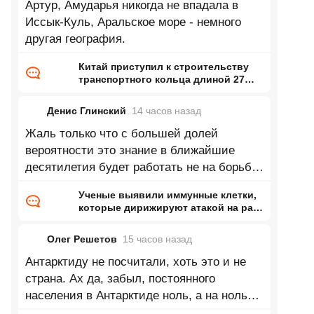
Артур, Амударья никогда не впадала в
Иссык-Куль, Аральское море - немного
другая география.
Китай приступил к строительству
транспортного кольца длиной 27
тысяч километров
Денис Глинский
14 часов
назад
Жаль только что с большей долей
вероятности это знание в ближайшие
десятилетия будет работать не на борьбу
с онкологией а как биологическое
Ученые выявили иммунные клетки,
которые дирижируют атакой на рак,
— раньше их почти не замечали
Олег Решетов
15 часов
назад
Антарктиду не посчитали, хоть это и не
страна. Ах да, забыл, постоянного
населения в Антарктиде ноль, а на ноль
делить нельзя))