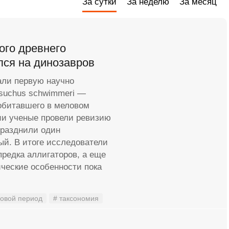
За сутки
За неделю
За месяц
ого древнего
лся на динозавров
али первую научно
osuchus schwimmeri —
 обитавшего в меловом
ии ученые провели ревизию
празднили один
ый. В итоге исследователи
редка аллигаторов, а еще
ческие особенности пока
овой период
# таксономия