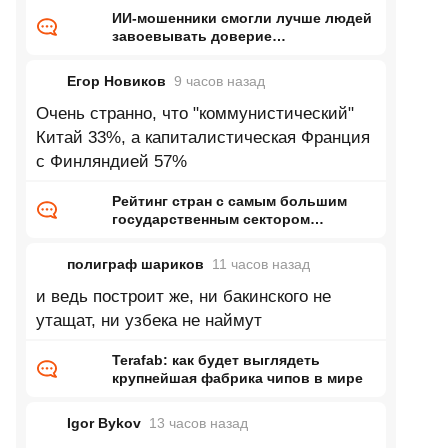
Начинает тупить, врать,
ИИ-мошенники смогли лучше людей
завоевывать доверие
потенциальных жертв
Егор Новиков
9 часов
назад
Очень странно, что "коммунистический"
Китай 33%, а капиталистическая Франция
с Финляндией 57%
Рейтинг стран с самым большим
государственным сектором
экономики
полиграф шариков
11 часов
назад
и ведь построит же, ни бакинского не
утащат, ни узбека не наймут
Terafab: как будет выглядеть
крупнейшая фабрика чипов в мире
Igor Bykov
13 часов
назад