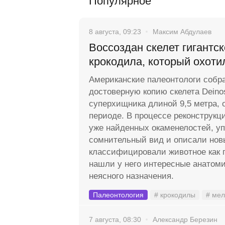
Популярное
8 августа, 09:23
Максим Абдулаев
Воссоздан скелет гигантск
крокодила, который охоти
Американские палеонтологи собр
достоверную копию скелета Dein
суперхищника длиной 9,5 метра,
периоде. В процессе реконструкц
уже найденных окаменелостей, у
сомнительный вид и описали нов
классифицировали животное как п
нашли у него интересные анатоми
неясного назначения.
Палеонтология
# крокодилы
# мел
7 августа, 08:30
Александр Березин