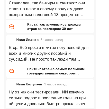
Станислав, так банкиры и считают: они
ставят в плюс к своему продукту даже
возврат вам налоговой 13 процентов
налогового вычета, если таковая вам
Карта: как изменились доходы
стран за последние 30 лет
Иван Иванов
8 часов
назад
Егор, Всё просто в китае нету пенсий для
всех и многих других пособий и
субсидий. Не просто так люди там
убивали своих дочерей или селективный
Рейтинг стран с самым большим
государственным сектором
экономики
Иван Колупаев
9 часов
назад
Ну хз как они тестировали. ИИ конечно
сильно подрос в последние годы но при
общении довольно быстро прокалывается.