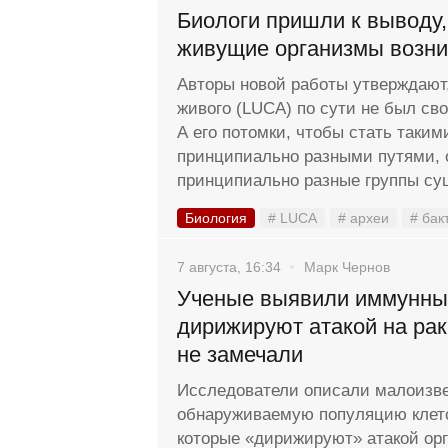
Биологи пришли к выводу,
живущие организмы возн
Авторы новой работы утверждают,
живого (LUCA) по сути не был с
А его потомки, чтобы стать таки
принципиально разными путями, 
принципиально разные группы су
Биология
# LUCA
# археи
# бак
7 августа, 16:34
Марк Чернов
Ученые выявили иммунные
дирижируют атакой на рак
не замечали
Исследователи описали малоизве
обнаруживаемую популяцию клет
которые «дирижируют» атакой орг