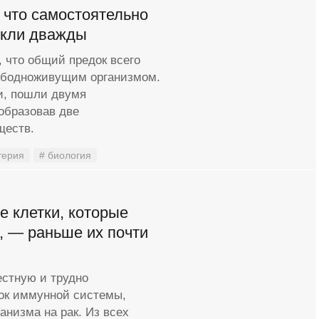
 что самостоятельно
икли дважды
 что общий предок всего
вободноживущим организмом.
ми, пошли двумя
образовав две
ществ.
терия
# биология
 клетки, которые
, — раньше их почти
стную и трудно
ок иммунной системы,
анизма на рак. Из всех