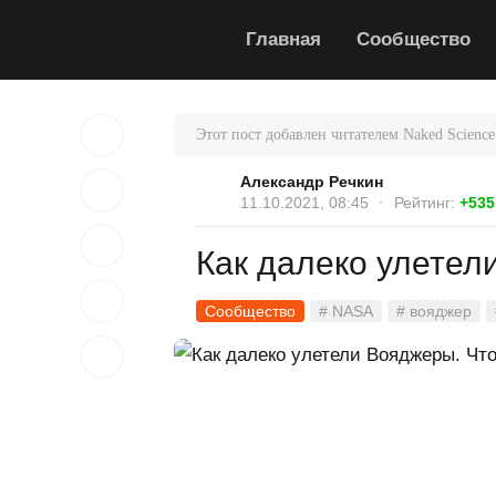
Главная
Сообщество
Этот пост добавлен читателем Naked Science
Александр Речкин
11.10.2021, 08:45
Рейтинг:
+535
Как далеко улете
Сообщество
# NASA
# вояджер