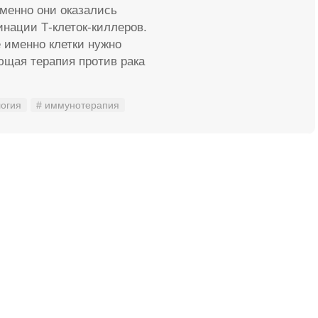
именно они оказались
нации Т-клеток-киллеров.
е именно клетки нужно
ющая терапия против рака
огия
# иммунотерапия