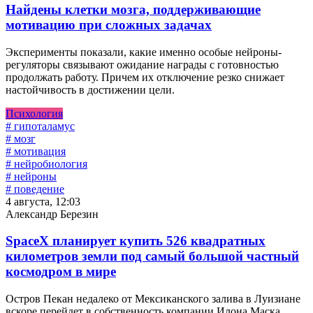
Найдены клетки мозга, поддерживающие
мотивацию при сложных задачах
Эксперименты показали, какие именно особые нейроны-
регуляторы связывают ожидание награды с готовностью
продолжать работу. Причем их отключение резко снижает
настойчивость в достижении цели.
Психология
# гипоталамус
# мозг
# мотивация
# нейробиология
# нейроны
# поведение
4 августа, 12:03
Александр Березин
SpaceX планирует купить 526 квадратных
километров земли под самый большой частный
космодром в мире
Остров Пекан недалеко от Мексиканского залива в Луизиане
вскоре перейдет в собственность компании Илона Маска.