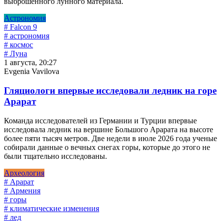
выброшенного лунного материала.
Астрономия
# Falcon 9
# астрономия
# космос
# Луна
1 августа, 20:27
Evgenia Vavilova
Гляциологи впервые исследовали ледник на горе
Арарат
Команда исследователей из Германии и Турции впервые
исследовала ледник на вершине Большого Арарата на высоте
более пяти тысяч метров. Две недели в июле 2026 года ученые
собирали данные о вечных снегах горы, которые до этого не
были тщательно исследованы.
Археология
# Арарат
# Армения
# горы
# климатические изменения
# лед