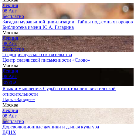
Лекция
08
Авг
Бесплатно
Загадки муравьиной цивилизации. Тайны подземных городов
Библиотека имени Ю.А. Гагарина
Москва
Лекция
08
Авг
Бесплатно
Традиция русского сказительства
Центр славянской письменности «Слово»
Москва
Лекция
08
Авг
3000
₽
Язык и мышление. Судьба гипотезы лингвистической
относительности
Парк «Зарядье»
Москва
Лекция
08
Авг
Бесплатно
Дореволюционные дачники и дачная культура
ВДНХ