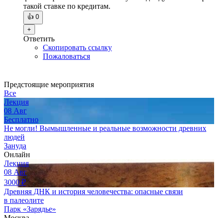
такой ставке по кредитам.
👍
0
+
Ответить
Скопировать ссылку
Пожаловаться
Предстоящие мероприятия
Все
Лекция
08
Авг
Бесплатно
Не могли! Вымышленные и реальные возможности древних
людей
Зануда
Онлайн
Лекция
08
Авг
3000
₽
Древняя ДНК и история человечества: опасные связи
в палеолите
Парк «Зарядье»
Москва