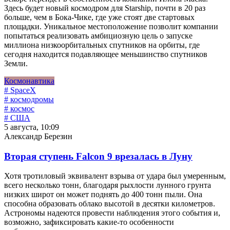
Здесь будет новый космодром для Starship, почти в 20 раз
больше, чем в Бока-Чике, где уже стоят две стартовых
площадки. Уникальное местоположение позволит компании
попытаться реализовать амбициозную цель о запуске
миллиона низкоорбитальных спутников на орбиты, где
сегодня находится подавляющее меньшинство спутников
Земли.
Космонавтика
# SpaceX
# космодромы
# космос
# США
5 августа, 10:09
Александр Березин
Вторая ступень Falcon 9 врезалась в Луну
Хотя тротиловый эквивалент взрыва от удара был умеренным,
всего несколько тонн, благодаря рыхлости лунного грунта
низких широт он может поднять до 400 тонн пыли. Она
способна образовать облако высотой в десятки километров.
Астрономы надеются провести наблюдения этого события и,
возможно, зафиксировать какие-то особенности