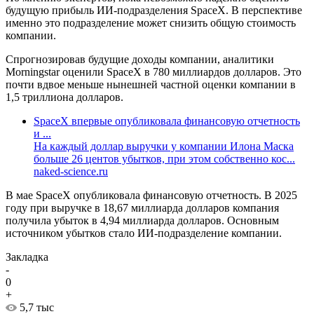
будущую прибыль ИИ-подразделения SpaceX. В перспективе
именно это подразделение может снизить общую стоимость
компании.
Спрогнозировав будущие доходы компании, аналитики
Morningstar оценили SpaceX в 780 миллиардов долларов. Это
почти вдвое меньше нынешней частной оценки компании в
1,5 триллиона долларов.
SpaceX впервые опубликовала финансовую отчетность
и ...
На каждый доллар выручки у компании Илона Маска
больше 26 центов убытков, при этом собственно кос...
naked-science.ru
В мае SpaceX опубликовала финансовую отчетность. В 2025
году при выручке в 18,67 миллиарда долларов компания
получила убыток в 4,94 миллиарда долларов. Основным
источником убытков стало ИИ-подразделение компании.
Закладка
-
0
+
5,7 тыс