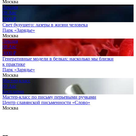
Москва
Лекция
08
Авг
3000
₽
Свет будущего: лазеры в жизни человека
Парк «Зарядье»
Москва
Лекция
08
Авг
3000
₽
Генеративные модели в белках: насколько мы близки
к практике
Парк «Зарядье»
Москва
Мастер-класс
09
Авг
Бесплатно
Мастер-класс по письму перьевыми ручками
Центр славянской письменности «Слово»
Москва