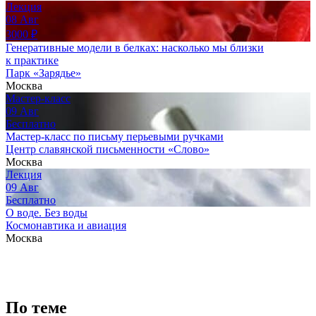
Лекция
08
Авг
3000
₽
Генеративные модели в белках: насколько мы близки
к практике
Парк «Зарядье»
Москва
Мастер-класс
09
Авг
Бесплатно
Мастер-класс по письму перьевыми ручками
Центр славянской письменности «Слово»
Москва
Лекция
09
Авг
Бесплатно
О воде. Без воды
Космонавтика и авиация
Москва
По теме