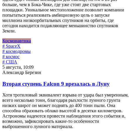
больше, чем в Бока-Чике, где уже стоят две стартовых
площадки. Уникальное местоположение позволит компании
попытаться реализовать амбициозную цель о запуске
миллиона низкоорбитальных спутников на орбиты, где
сегодня находится подавляющее меньшинство спутников
Земли.
Космонавтика
# SpaceX
# космодромы
# космос
# США
5 августа, 10:09
Александр Березин
Вторая ступень Falcon 9 врезалась в Луну
Хотя тротиловый эквивалент взрыва от удара был умеренным,
всего несколько тонн, благодаря рыхлости лунного грунта
низких широт он может поднять до 400 тонн пыли. Она
способна образовать облако высотой в десятки километров.
Астрономы надеются провести наблюдения этого события и,
возможно, зафиксировать какие-то особенности
выброшенного лунного материала.