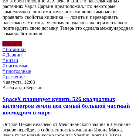
Во второй половине XIX века в книге о насекомоядных
растениях Чарлз Дарвин предположил, что некоторые
камнеломки с липкими железистыми волосками могут
проявлять свойства хищника — ловить и переваривать
насекомых. Но тогда ученому не удалось экспериментально
подтвердить свою догадку. Теперь это сделала международная
команда ботаников.
Биология
# ботаники
# Дарвин
# китай
# насекомые
# плотоядные
# растение
4 августа, 12:03
Александр Березин
SpaceX планирует купить 526 квадратных
километров земли под самый большой частный
космодром в мире
Остров Пекан недалеко от Мексиканского залива в Луизиане
вскоре перейдет в собственность компании Илона Маска.
Здесь будет новый космодром для Starship, почти в 20 раз