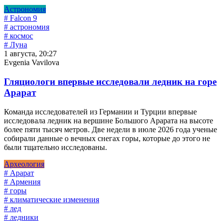
Астрономия
# Falcon 9
# астрономия
# космос
# Луна
1 августа, 20:27
Evgenia Vavilova
Гляциологи впервые исследовали ледник на горе
Арарат
Команда исследователей из Германии и Турции впервые
исследовала ледник на вершине Большого Арарата на высоте
более пяти тысяч метров. Две недели в июле 2026 года ученые
собирали данные о вечных снегах горы, которые до этого не
были тщательно исследованы.
Археология
# Арарат
# Армения
# горы
# климатические изменения
# лед
# ледники