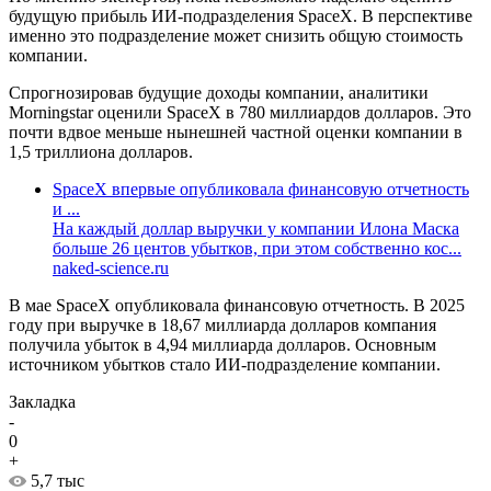
будущую прибыль ИИ-подразделения SpaceX. В перспективе
именно это подразделение может снизить общую стоимость
компании.
Спрогнозировав будущие доходы компании, аналитики
Morningstar оценили SpaceX в 780 миллиардов долларов. Это
почти вдвое меньше нынешней частной оценки компании в
1,5 триллиона долларов.
SpaceX впервые опубликовала финансовую отчетность
и ...
На каждый доллар выручки у компании Илона Маска
больше 26 центов убытков, при этом собственно кос...
naked-science.ru
В мае SpaceX опубликовала финансовую отчетность. В 2025
году при выручке в 18,67 миллиарда долларов компания
получила убыток в 4,94 миллиарда долларов. Основным
источником убытков стало ИИ-подразделение компании.
Закладка
-
0
+
5,7 тыс