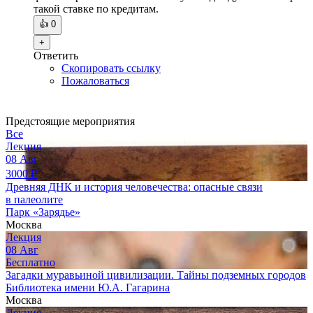
такой ставке по кредитам.
👍
0
+
Ответить
Скопировать ссылку
Пожаловаться
Предстоящие мероприятия
Все
Лекция
08
Авг
3000
₽
Древняя ДНК и история человечества: опасные связи
в палеолите
Парк «Зарядье»
Москва
Лекция
08
Авг
Бесплатно
Загадки муравьиной цивилизации. Тайны подземных городов
Библиотека имени Ю.А. Гагарина
Москва
Лекция