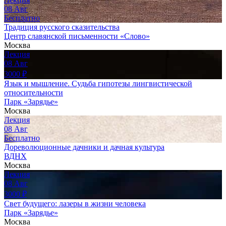
08
Авг
Бесплатно
Традиция русского сказительства
Центр славянской письменности «Слово»
Москва
Лекция
08
Авг
3000
₽
Язык и мышление. Судьба гипотезы лингвистической
относительности
Парк «Зарядье»
Москва
Лекция
08
Авг
Бесплатно
Дореволюционные дачники и дачная культура
ВДНХ
Москва
Лекция
08
Авг
3000
₽
Свет будущего: лазеры в жизни человека
Парк «Зарядье»
Москва