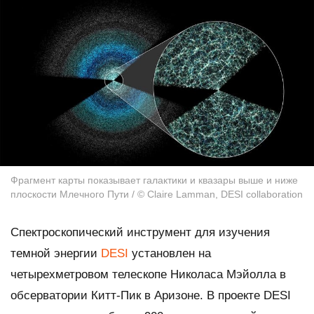
Фрагмент карты показывает галактики и квазары выше и ниже
плоскости Млечного Пути / © Claire Lamman, DESI collaboration
Спектроскопический инструмент для изучения
темной энергии
DESI
установлен на
четырехметровом телескопе Николаса Мэйолла в
обсерватории Китт-Пик в Аризоне. В проекте DESI