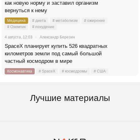
как новую норму и заставил организм
вернуться к нему
Медицина
# диета
# метаболизм
# ожирение
# Оземпик
# похудение
4 августа, 12:03
Александр Березин
SpaceX планирует купить 526 квадратных
километров земли под самый большой
частный космодром в мире
Космонавтика
# SpaceX
# космодромы
# США
Лучшие материалы