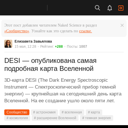
Этот пост добавлен читателем Naked Science в раздел
«Сообщество»
. Узнайте как это сделать по
ссылке.
Елизавета Завьялова
15 мая, 12:28
Рейтинг:
+288
Посты:
1007
DESI — опубликована самая
подробная карта Вселенной
3D-карта DESI (The Dark Energy Spectroscopic
Instrument — Спектроскопический прибор темной
энергии) — крупнейшая на сегодняшний день карта
Вселенной. На ее создание ушло около пяти лет.
Сообщество
# астрономия
# вселенная
# карта
# космология
# расширение Вселенной
# темная энергия