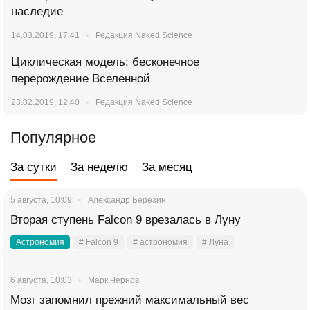
наследие
14.03.2019, 17:41
Редакция Naked Science
Циклическая модель: бесконечное
перерождение Вселенной
23.02.2019, 12:40
Редакция Naked Science
Популярное
За сутки
За неделю
За месяц
5 августа, 10:09
Александр Березин
Вторая ступень Falcon 9 врезалась в Луну
Астрономия
# Falcon 9
# астрономия
# Луна
6 августа, 10:03
Марк Чернов
Мозг запомнил прежний максимальный вес