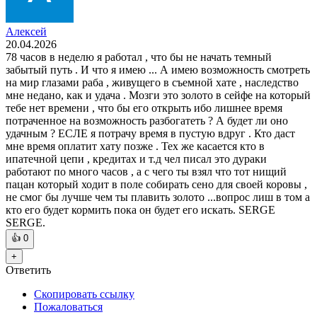
Алексей
20.04.2026
78 часов в неделю я работал , что бы не начать темный
забытый путь . И что я имею ... А имею возможность смотреть
на мир глазами раба , живущего в съемной хате , наследство
мне недано, как и удача . Мозги это золото в сейфе на который
тебе нет времени , что бы его открыть ибо лишнее время
потраченное на возможность разбогатеть ? А будет ли оно
удачным ? ЕСЛЕ я потрачу время в пустую вдруг . Кто даст
мне время оплатит хату позже . Тех же касается кто в
ипатечной цепи , кредитах и т.д чел писал это дураки
работают по много часов , а с чего ты взял что тот нищий
пацан который ходит в поле собирать сено для своей коровы ,
не смог бы лучше чем ты плавить золото ...вопрос лиш в том а
кто его будет кормить пока он будет его искать. SERGE
SERGE.
👍
0
+
Ответить
Скопировать ссылку
Пожаловаться