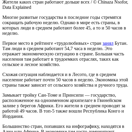
Жители каких стран работают дольше всех / © Chinaza Nsofor,
Data Explained
Многие развитые государства в последние годы стремятся
сокращать рабочую неделю. Однако в мире есть страны, в
которых люди в среднем работают более 45, а то и 50 часов в
неделю.
Первое место в рейтинге «трудолюбивых» стран
занял
Бутан.
Там люди в среднем работают 54,7 часа в неделю. Это
отражает экономическую ситуацию в стране. Большая часть
населения там работает в трудоемких отраслях, таких как
сельское и лесное хозяйство.
Схожая ситуация наблюдается и в Лесото, где в среднем
население работает почти 50 часов в неделю. Экономика этой
страны также зависит от сельского хозяйства и ручного труда.
Замыкает тройку Сан-Томе и Принсипи — государство,
расположенное на одноименном архипелаге в Гвинейском
заливе у берегов Африки. Его жители в среднем проводят за
работой 49 часов. В топ-5 также вошли Республика Конго и
Иордания.
Большинство стран, попавших на инфографику, находятся в
Азии или Африке. В экономике там часто доминируют