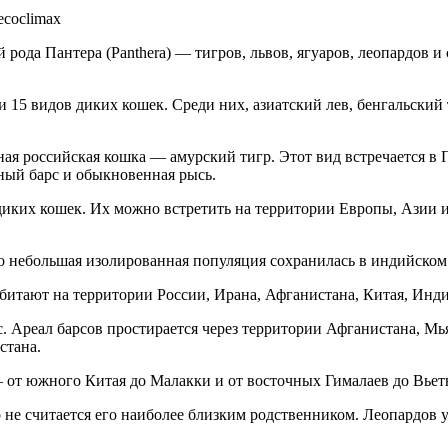
ecoclimax
рода Пантера (Panthera) — тигров, львов, ягуаров, леопардов 
 15 видов диких кошек. Среди них, азиатский лев, бенгальский
ная российская кошка — амурский тигр. Этот вид встречается в
ный барс и обыкновенная рысь.
диких кошек. Их можно встретить на территории Европы, Азии 
о небольшая изолированная популяция сохранилась в индийском
обитают на территории России, Ирана, Афганистана, Китая, Ин
. Ареал барсов простирается через территории Афганистана, Мья
стана.
 от южного Китая до Малакки и от восточных Гималаев до Вьет
е считается его наиболее близким родственником. Леопардов уч