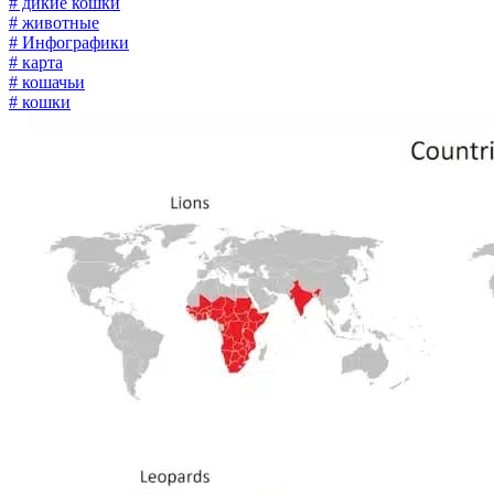
# дикие кошки
# животные
# Инфографики
# карта
# кошачьи
# кошки