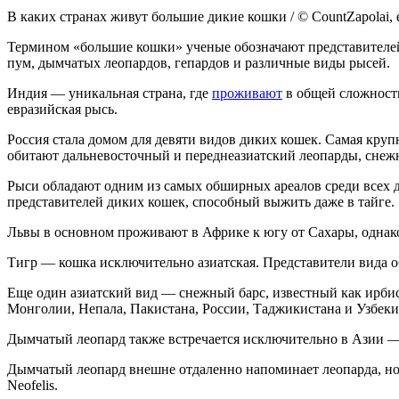
В каких странах живут большие дикие кошки / © CountZapolai, 
Термином «большие кошки» ученые обозначают представителей 
пум, дымчатых леопардов, гепардов и различные виды рысей.
Индия — уникальная страна, где
проживают
в общей сложности
евразийская рысь.
Россия стала домом для девяти видов диких кошек. Самая круп
обитают дальневосточный и переднеазиатский леопарды, снеж
Рыси обладают одним из самых обширных ареалов среди всех 
представителей диких кошек, способный выжить даже в тайге.
Львы в основном проживают в Африке к югу от Сахары, однак
Тигр — кошка исключительно азиатская. Представители вида 
Еще один азиатский вид — снежный барс, известный как ирбис
Монголии, Непала, Пакистана, России, Таджикистана и Узбеки
Дымчатый леопард также встречается исключительно в Азии —
Дымчатый леопард внешне отдаленно напоминает леопарда, но н
Neofelis.