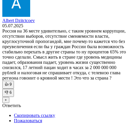
Albert Dzitсtсoev
05.07.2025
Россия на 36 месте удивительно, с таким уровнем коррупции,
отсутствии выборов, отсутствие сменяемости власти,
круглосуточной пропогандой, мне почему-то кажется что без
преувеличения если бы у граждан России была возможность
стабильно перехать в другие страны то ну процентов 65% это
точно сделали. Смысл жить в стране где уровень медицины
падает, образования падает, уровень жизни существенно
снизился, 17 летний пацан ходит в часах за 2 000 000 000
рублей и налоговая не спрашивает откуда, с телевизо глава
региона говоиит о кровной мести ! Это что за страна ?
👍
9
👎
6
+
Ответить
Скопировать ссылку
Пожаловаться