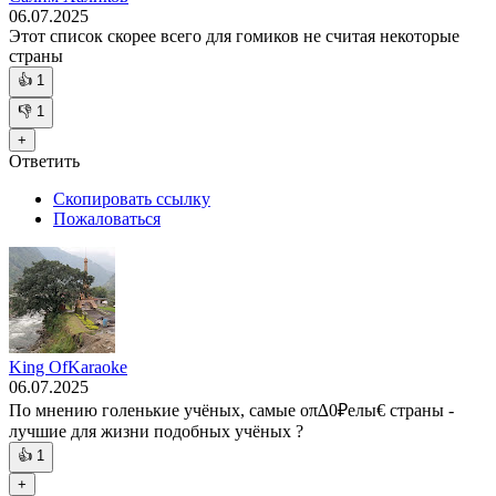
06.07.2025
Этот список скорее всего для гомиков не считая некоторые
страны
👍
1
👎
1
+
Ответить
Скопировать ссылку
Пожаловаться
King OfKaraoke
06.07.2025
По мнению голенькие учёных, самые оπ∆0₽елы€ страны -
лучшие для жизни подобных учёных ?
👍
1
+