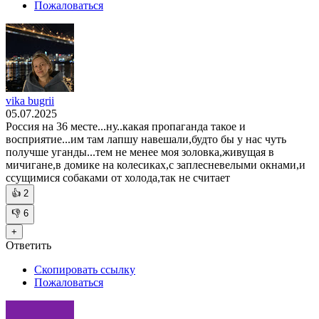
Пожаловаться
vika bugrii
05.07.2025
Россия на 36 месте...ну..какая пропаганда такое и
восприятие...им там лапшу навешали,будто бы у нас чуть
получше уганды...тем не менее моя золовка,живущая в
мичигане,в домике на колесиках,с заплесневелыми окнами,и
ссущимися собаками от холода,так не считает
👍
2
👎
6
+
Ответить
Скопировать ссылку
Пожаловаться