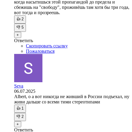
когда насытишься этой пропагандой до предела и
сбежишь на "свободу", проживёшь там хотя бы три года,
вот тогда и прозреешь.
👍
2
👎
5
+
Ответить
Скопировать ссылку
Пожаловаться
Seva
06.07.2025
Albert, о а вот никогда не живший в России подъехал, ну
живи дальше со всеми тими стереотипами
👍
1
👎
2
+
Ответить