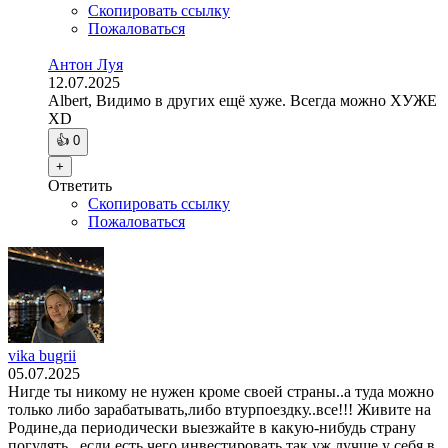
Скопировать ссылку
Пожаловаться
Антон Луя
12.07.2025
Albert, Видимо в других ещё хуже. Всегда можно ХУЖЕ
XD
👍
0
+
Ответить
Скопировать ссылку
Пожаловаться
vika bugrii
05.07.2025
Нигде ты никому не нужен кроме своей страны..а туда можно
только либо зарабатывать,либо втурпоездку..все!!! Живите на
Родине,да периодически выезжайте в какую-нибудь страну
погулять...если есть чего инвестировать так уж лучше у себя в