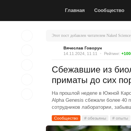
Главная
Сообщество
Этот пост добавлен читателем Naked Science
Вячеслав Говорун
14.11.2024, 11:11
Рейтинг:
+100
Сбежавшие из био
приматы до сих по
На прошлой неделе в Южной Каро
Alpha Genesis сбежали более 40 
сотрудников лаборатории, забыв
Сообщество
# обезьяны
# опыты