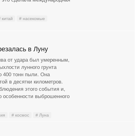
# китай
# насекомые
резалась в Луну
ыва от удара был умеренным,
рыхлости лунного грунта
о 400 тонн пыли. Она
той в десятки километров.
блюдения этого события и,
то особенности выброшенного
мия
# космос
# Луна