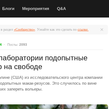
Блоги
Мероприятия
Q&A
 в раздел
«Сообщество»
. Узнайте как это сделать по
ссылке.
4
Посты:
2093
лаборатории подопытные
р на свободе
лине (США) из исследовательского центра компании
подопытных макак-резусов. Это случилось по вине
ших запереть вольеры.