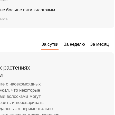
 не больше пяти килограмм
ience
За сутки
За неделю
За месяц
х растениях
ет
иге о насекомоядных
жил, что некоторые
ми волосками могут
овить и переваривать
удалось экспериментально
ь это сделала международная