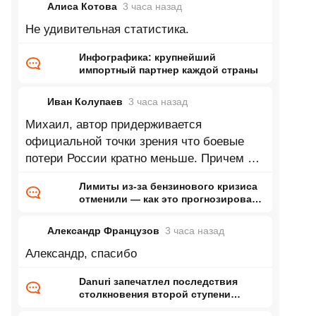
Алиса Котова
3 часа
назад
Не удивительная статистика.
Инфографика: крупнейший
импортный партнер каждой страны
Иван Колупаев
3 часа
назад
Михаил, автор придерживается
официальной точки зрения что боевые
потери России кратно меньше. Причем по
его словам верит в это совершенно
Лимиты из-за бензинового кризиса
отменили — как это прогнозировал
ранее Naked Science
Александр Французов
3 часа
назад
Александр, спасибо
Danuri запечатлел последствия
столкновения второй ступени
Falcon 9 с Луной