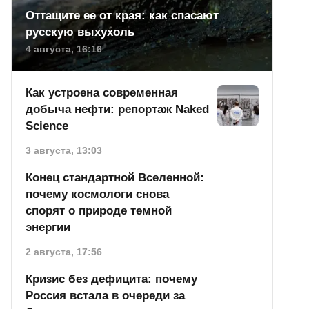
Оттащите ее от края: как спасают
русскую выхухоль
4 августа, 16:16
Как устроена современная
добыча нефти: репортаж Naked
Science
3 августа, 13:03
Конец стандартной Вселенной:
почему космологи снова
спорят о природе темной
энергии
2 августа, 17:56
Кризис без дефицита: почему
Россия встала в очереди за