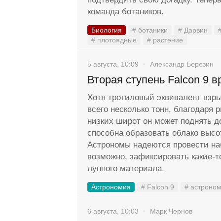
команда ботаников.
Биология
# ботаники
# Дарвин
# плотоядные
# растение
5 августа, 10:09
Александр Березин
Вторая ступень Falcon 9 в
Хотя тротиловый эквивалент взр
всего несколько тонн, благодаря 
низких широт он может поднять д
способна образовать облако высо
Астрономы надеются провести на
возможно, зафиксировать какие-
лунного материала.
Астрономия
# Falcon 9
# астроно
6 августа, 10:03
Марк Чернов