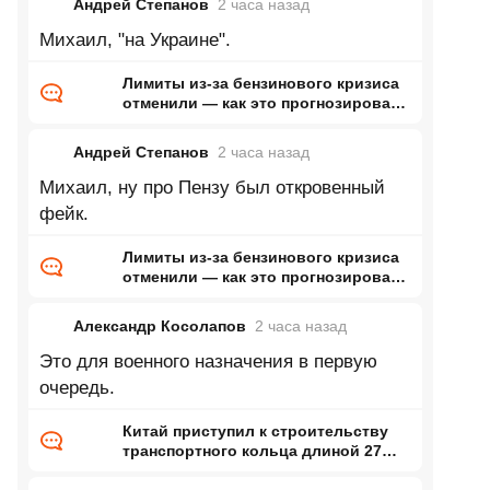
Андрей Степанов
2 часа
назад
Михаил, "на Украине".
Лимиты из-за бензинового кризиса
отменили — как это прогнозировал
ранее Naked Science
Андрей Степанов
2 часа
назад
Михаил, ну про Пензу был откровенный
фейк.
Лимиты из-за бензинового кризиса
отменили — как это прогнозировал
ранее Naked Science
Александр Косолапов
2 часа
назад
Это для военного назначения в первую
очередь.
Китай приступил к строительству
транспортного кольца длиной 27
тысяч километров