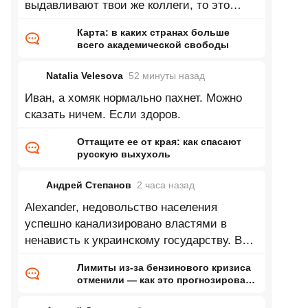
выдавливают твои же коллеги, то это
только твои проблемы, и здесь это
Карта: в каких странах больше
всего академической свободы
Natalia Velesova
52 минуты
назад
Иван, а хомяк нормально пахнет. Можно
сказать ничем. Если здоров.
Оттащите ее от края: как спасают
русскую выхухоль
Андрей Степанов
2 часа
назад
Alexander, недовольство населения
успешно канализировано властями в
ненависть к украинскому государству. В
моем окружении пацифистов практически
Лимиты из-за бензинового кризиса
не
отменили — как это прогнозировал
ранее Naked Science