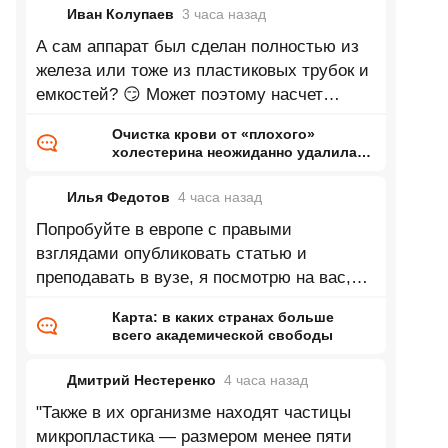
Иван Колупаев
3 часа
назад
А сам аппарат был сделан полностью из
железа или тоже из пластиковых трубок и
емкостей? 😏 Может поэтому насчет
пластика и получился такой
Очистка крови от «плохого»
холестерина неожиданно удалила
«вечные химикаты» и микропластик
Илья Федотов
4 часа
назад
Попробуйте в европе с правыми
взглядами опубликовать статью и
преподавать в вузе, я посмотрю на вас,
как вас попытаются выдавить из научного
Карта: в каких странах больше
и
всего академической свободы
Дмитрий Нестеренко
4 часа
назад
"Также в их организме находят частицы
микропластика — размером менее пяти