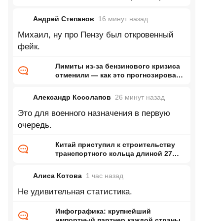
ранее Naked Science
Андрей Степанов
16 минут
назад
Михаил, ну про Пензу был откровенный
фейк.
Лимиты из-за бензинового кризиса
отменили — как это прогнозировал
ранее Naked Science
Александр Косолапов
26 минут
назад
Это для военного назначения в первую
очередь.
Китай приступил к строительству
транспортного кольца длиной 27
тысяч километров
Алиса Котова
1 час
назад
Не удивительная статистика.
Инфографика: крупнейший
импортный партнер каждой страны