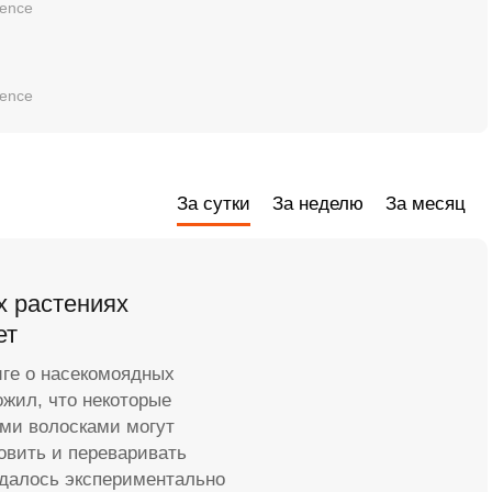
ience
ience
За сутки
За неделю
За месяц
х растениях
ет
иге о насекомоядных
жил, что некоторые
ми волосками могут
овить и переваривать
удалось экспериментально