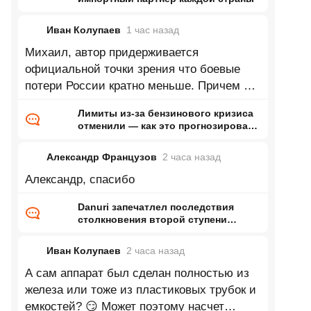
Иван Колупаев
1 час
назад
Михаил, автор придерживается
официальной точки зрения что боевые
потери России кратно меньше. Причем по
его словам верит в это совершенно
Лимиты из-за бензинового кризиса
отменили — как это прогнозировал
ранее Naked Science
Александр Французов
2 часа
назад
Александр, спасибо
Danuri запечатлел последствия
столкновения второй ступени
Falcon 9 с Луной
Иван Колупаев
2 часа
назад
А сам аппарат был сделан полностью из
железа или тоже из пластиковых трубок и
емкостей? 😏 Может поэтому насчет