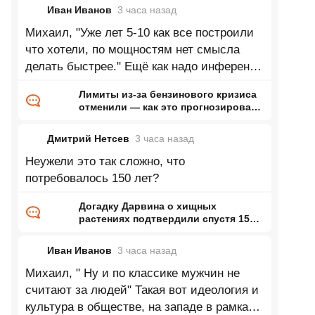
Иван Иванов
3 часа
назад
Михаил, "Уже лет 5-10 как все построили
что хотели, по мощностям нет смысла
делать быстрее." Ещё как надо инференс
и обучение моделей это будущее,
Лимиты из-за бензинового кризиса
отменили — как это прогнозировал
ранее Naked Science
Дмитрий Нетсев
3 часа
назад
Неужели это так сложно, что
потребовалось 150 лет?
Догадку Дарвина о хищных
растениях подтвердили спустя 150
лет
Иван Иванов
3 часа
назад
Михаил, " Ну и по классике мужчин не
считают за людей" Такая вот идеология и
культура в обществе, на западе в рамках