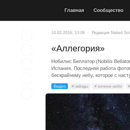
Главная
Сообщество
10.02.2016, 13:06
Редакция Naked Sci
«Аллегория»
Нобилис Беллатор (Nobilis Bellat
Испания. Последняя работа фото
бескрайнему небу, которое с нас
Видео
# звёзды
# ночное небо