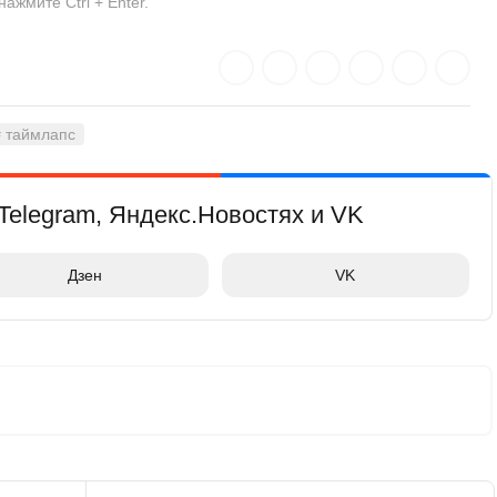
жмите Ctrl + Enter.
# таймлапс
Telegram, Яндекс.Новостях и VK
Дзен
VK