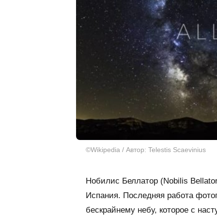
©Wikipedia / Автор: Telestis Scaevinius
Нобилис Беллатор (Nobilis Bellat
Испания. Последняя работа фото
бескрайнему небу, которое с нас