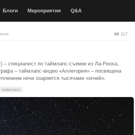
Блоги
Мероприятия
Q&A
ence
327
or) – специалист по таймлапс-съемке из Ла-Риоха,
графа – таймлапс-видео «Аллегория» – посвящена
туплением ночи озаряется тысячами «огней».
# таймлапс