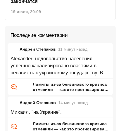
закончатся
19 июля, 20:09
Последние комментарии
Андрей Степанов
11 минут
назад
Alexander, недовольство населения
успешно канализировано властями в
ненависть к украинскому государству. В
моем окружении пацифистов практически
Лимиты из-за бензинового кризиса
не
отменили — как это прогнозировал
ранее Naked Science
Андрей Степанов
14 минут
назад
Михаил, "на Украине".
Лимиты из-за бензинового кризиса
отменили — как это прогнозировал