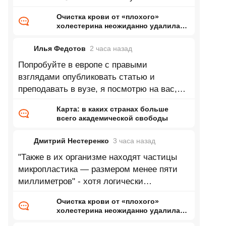
пластика и получился такой
Очистка крови от «плохого»
холестерина неожиданно удалила
«вечные химикаты» и микропластик
Илья Федотов
2 часа
назад
Попробуйте в европе с правыми
взглядами опубликовать статью и
преподавать в вузе, я посмотрю на вас,
как вас попытаются выдавить из научного
Карта: в каких странах больше
и
всего академической свободы
Дмитрий Нестеренко
3 часа
назад
"Также в их организме находят частицы
микропластика — размером менее пяти
миллиметров" - хотя логически
утверждение верно про микропластик, но 5
Очистка крови от «плохого»
мм
холестерина неожиданно удалила
«вечные химикаты» и микропластик