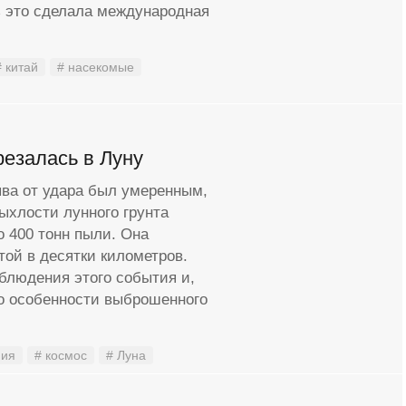
ь это сделала международная
# китай
# насекомые
резалась в Луну
ыва от удара был умеренным,
рыхлости лунного грунта
о 400 тонн пыли. Она
той в десятки километров.
блюдения этого события и,
то особенности выброшенного
мия
# космос
# Луна