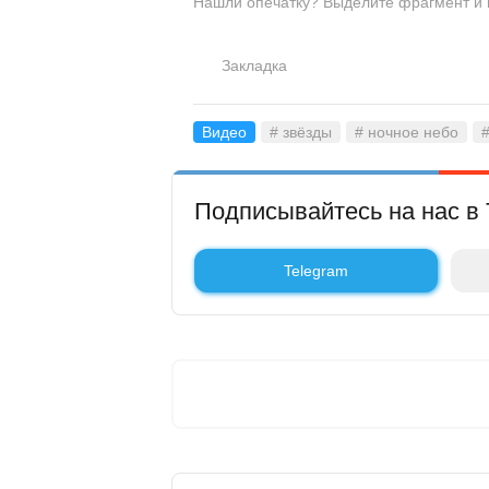
Нашли опечатку? Выделите фрагмент и на
Закладка
Видео
# звёзды
# ночное небо
Подписывайтесь на нас в 
Telegram