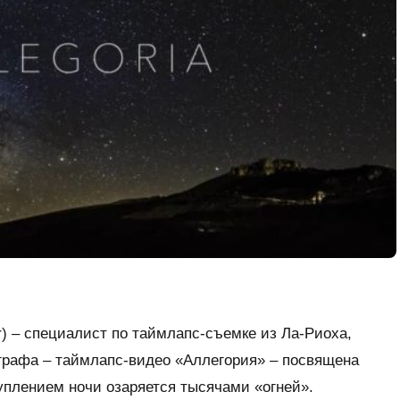
or) – специалист по таймлапс-съемке из Ла-Риоха,
графа – таймлапс-видео «Аллегория» – посвящена
туплением ночи озаряется тысячами
«
огней
»
.