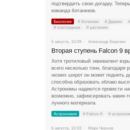
подтвердить свою догадку. Тепер
команда ботаников.
Биология
# ботаники
# Дарвин
# плотоядные
# растение
5 августа, 10:09
Александр Березин
Вторая ступень Falcon 9 в
Хотя тротиловый эквивалент взр
всего несколько тонн, благодаря 
низких широт он может поднять д
способна образовать облако высо
Астрономы надеются провести на
возможно, зафиксировать какие-
лунного материала.
Астрономия
# Falcon 9
# астроно
6 августа, 10:03
Марк Чернов