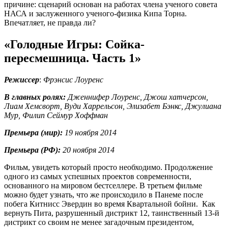
причине: сценарий основан на работах члена ученого совета
НАСА и заслуженного ученого-физика Кипа Торна.
Впечатляет, не правда ли?
«Голодные Игры: Сойка-
пересмешница. Часть 1»
Режиссер
:
Фрэнсис Лоуренс
В главных ролях:
Дженнифер Лоуренс, Джош хатчерсон,
Лиам Хемсворт, Вуди Харрельсон, Элизабет Бэнкс, Джулиана
Мур, Филип Сеймур Хоффман
Премьера (мир):
19 ноября 2014
Премьера (РФ):
20 ноября 2014
Фильм, увидеть который просто необходимо. Продолжение
одного из самых успешных проектов современности,
основанного на мировом бестселлере. В третьем фильме
можно будет узнать, что же происходило в Панеме после
побега Китнисс Эвердин во время Квартальной бойни. Как
вернуть Пита, разрушенный дистрикт 12, таинственный 13-й
дистрикт со своим не менее загадочным президентом,