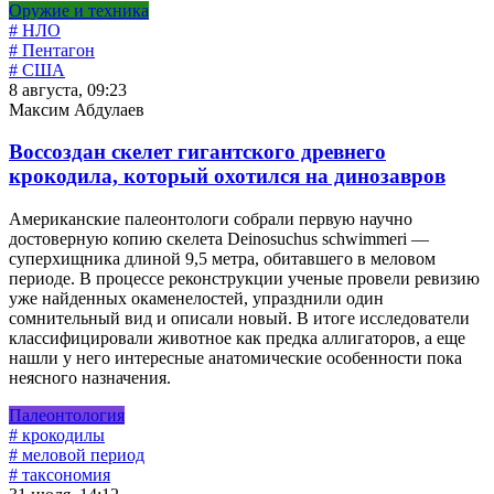
Оружие и техника
# НЛО
# Пентагон
# США
8 августа, 09:23
Максим Абдулаев
Воссоздан скелет гигантского древнего
крокодила, который охотился на динозавров
Американские палеонтологи собрали первую научно
достоверную копию скелета Deinosuchus schwimmeri —
суперхищника длиной 9,5 метра, обитавшего в меловом
периоде. В процессе реконструкции ученые провели ревизию
уже найденных окаменелостей, упразднили один
сомнительный вид и описали новый. В итоге исследователи
классифицировали животное как предка аллигаторов, а еще
нашли у него интересные анатомические особенности пока
неясного назначения.
Палеонтология
# крокодилы
# меловой период
# таксономия