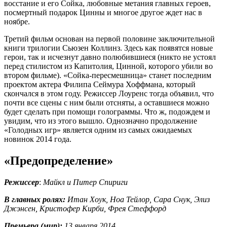
восстание и его Сойка, любовные метания главных героев,
посмертный подарок Цинны и многое другое ждет нас в
ноябре.
Третий фильм основан на первой половине заключительной
книги трилогии Сьюзен Коллинз. Здесь как появятся новые
герои, так и исчезнут давно полюбившиеся (никто не устоял
перед стилистом из Капитолия, Цинной, которого убили во
втором фильме). «Сойка-пересмешница» станет последним
проектом актера Филипа Сеймура Хоффмана, который
скончался в этом году. Режиссер Лоуренс тогда объявил, что
почти все сцены с ним были отсняты, а оставшиеся можно
будет сделать при помощи голограммы. Что ж, подождем и
увидим, что из этого вышло. Однозначно продолжение
«Голодных игр» является одним из самых ожидаемых
новинок 2014 года.
«Предопределение»
Режиссер
:
Майкл и Питер Спириги
В главных ролях:
Итан Хоук, Ноа Тейлор, Сара Снук, Элиз
Джэнсен, Кристофер Кирби, Фрея Стеффорд
Премьера (мир):
13 января 2014