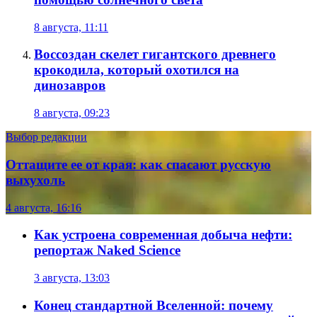
8 августа, 11:11
Воссоздан скелет гигантского древнего
крокодила, который охотился на
динозавров
8 августа, 09:23
Выбор редакции
Оттащите ее от края: как спасают русскую
выхухоль
4 августа, 16:16
Как устроена современная добыча нефти:
репортаж Naked Science
3 августа, 13:03
Конец стандартной Вселенной: почему