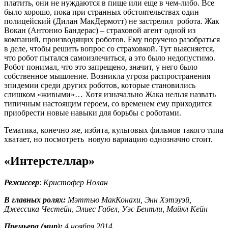
платить, они не нуждаются в пище или еще в чем-либо. Все
было хорошо, пока при странных обстоятельствах один
полицейский (Дилан МакДермотт) не застрелил робота. Жак
Вокан (Антонио Бандерас) – страховой агент одной из
компаний, производящих роботов. Ему поручено разобраться
в деле, чтобы решить вопрос со страховкой. Тут выясняется,
что робот пытался самоизлечиться, а это было недопустимо.
Робот понимал, что это запрещено, значит, у него было
собственное мышление. Возникла угроза распространения
эпидемии среди других роботов, которые становились
слишком «живыми»… Хотя изначально Жака нельзя назвать
типичным настоящим героем, со временем ему приходится
приобрести новые навыки для борьбы с роботами.
Тематика, конечно же, избита, культовых фильмов такого типа
хватает, но посмотреть новую вариацию однозначно стоит.
«Интерстеллар»
Режиссер
:
Кристофер Нолан
В главных ролях:
Мэттью МакКонахи, Энн Хэтэуэй,
Джессика Честейн, Элиес Габел, Уэс Бентли, Майкл Кейн
Премьера (мир):
4 ноября 2014