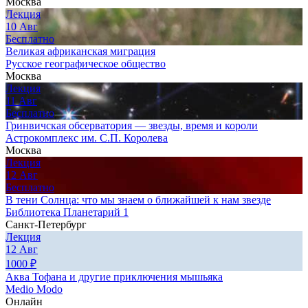
Москва
Лекция
10
Авг
Бесплатно
Великая африканская миграция
Русское географическое общество
Москва
Лекция
11
Авг
Бесплатно
Гринвичская обсерватория — звезды, время и короли
Астрокомплекс им. С.П. Королева
Москва
Лекция
12
Авг
Бесплатно
В тени Солнца: что мы знаем о ближайшей к нам звезде
Библиотека Планетарий 1
Санкт-Петербург
Лекция
12
Авг
1000
₽
Аква Тофана и другие приключения мышьяка
Medio Modo
Онлайн