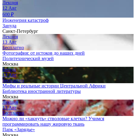
Лекция
12
Авг
600
₽
Инженерия катастроф
Зануда
Санкт-Петербург
Лекция
13
Авг
Бесплатно
Фотография: от истоков до наших дней
Политехнический музей
Москва
Беседа
13
Авг
Бесплатно
Мифы и реальные истории Центральной Африки
Библиотека иностранной литературы
Москва
Лекция
13
Авг
Бесплатно
Можно ли «хакнуть» стволовые клетки? Учимся
программировать нашу жировую ткань
Парк «Зарядье»
Москва