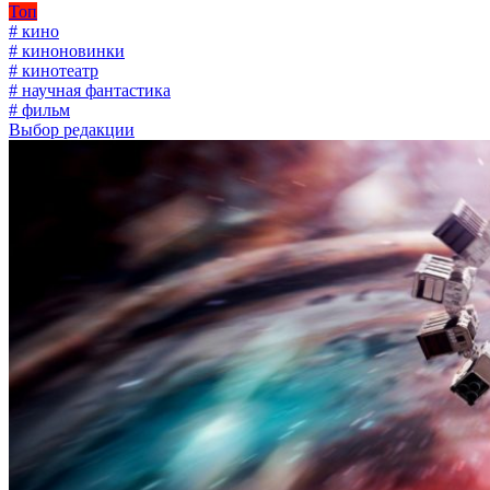
Топ
# кино
# киноновинки
# кинотеатр
# научная фантастика
# фильм
Выбор редакции