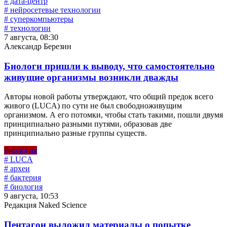
# дата-центр
# нейросетевые технологии
# суперкомпьютеры
# технологии
7 августа, 08:30
Александр Березин
Биологи пришли к выводу, что самостоятельно
живущие организмы возникли дважды
Авторы новой работы утверждают, что общий предок всего
живого (LUCA) по сути не был свободноживущим
организмом. А его потомки, чтобы стать такими, пошли двумя
принципиально разными путями, образовав две
принципиально разные группы существ.
Биология
# LUCA
# археи
# бактерия
# биология
9 августа, 10:53
Редакция Naked Science
Пентагон выложил материалы о попытке