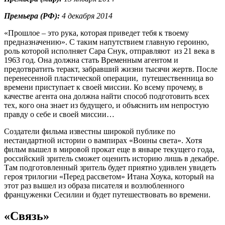
Премьера (РФ):
4 декабря 2014
«Прошлое – это рука, которая приведет тебя к твоему
предназначению». С таким напутствием главную героиню,
роль которой исполняет Сара Снук, отправляют из 21 века в
1963 год. Она должна стать Временным агентом и
предотвратить теракт, забравший жизни тысячи жертв. После
перенесенной пластической операции, путешественница во
времени приступает к своей миссии. Ко всему прочему, в
качестве агента она должна найти способ подготовить всех
тех, кого она знает из будущего, и объяснить им непростую
правду о себе и своей миссии…
Создатели фильма известны широкой публике по
нестандартной истории о вампирах «Воины света». Хотя
фильм вышел в мировой прокат еще в январе текущего года,
российский зритель сможет оценить историю лишь в декабре.
Там подготовленный зритель будет приятно удивлен увидеть
героя трилогии «Перед рассветом» Итана Хоука, который на
этот раз вышел из образа писателя и возлюбленного
француженки Сесилии и будет путешествовать во времени.
«Связь»