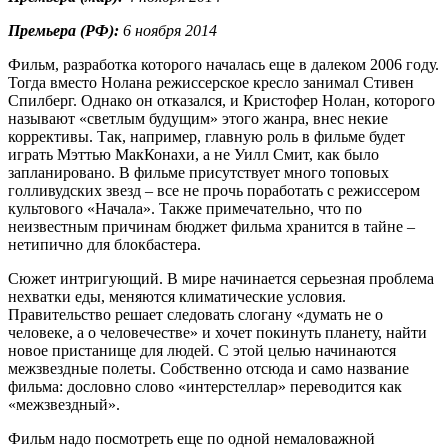
Премьера (РФ):
6 ноября 2014
Фильм, разработка которого началась еще в далеком 2006 году.
Тогда вместо Нолана режиссерское кресло занимал Стивен
Спилберг. Однако он отказался, и Кристофер Нолан, которого
называют «светлым будущим» этого жанра, внес некие
коррективы. Так, например, главную роль в фильме будет
играть Мэттью МакКонахи, а не Уилл Смит, как было
запланировано. В фильме присутствует много топовых
голливудских звезд – все не прочь поработать с режиссером
культового «Начала». Также примечательно, что по
неизвестным причинам бюджет фильма хранится в тайне –
нетипично для блокбастера.
Сюжет интригующий. В мире начинается серьезная проблема
нехватки еды, меняются климатические условия.
Правительство решает следовать слогану «думать не о
человеке, а о человечестве» и хочет покинуть планету, найти
новое пристанище для людей. С этой целью начинаются
межзвездные полеты. Собственно отсюда и само название
фильма: дословно слово «интерстеллар» переводится как
«межзвездный».
Фильм надо посмотреть еще по одной немаловажной