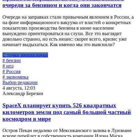
очереди за бензином и когда они закончатся
Очереди на заправках стали привычным явлением в России, а
на фоне информационного вакуума от властей о конкретных
показателях производства бензина в июне население
вынуждено ориентироваться на слухи. Все это выглядит
довольно странно, но есть нюанс: скорее всего, кризис уже
начинает выдыхаться. Как именно мы это выяснили?
С точки зрения науки
# бензин
# нпз
# Россия
# экономика
Выбор редакции
4 августа, 12:03
Александр Березин
SpaceX планирует купить 526 квадратных
километров земли под самый большой частный
космодром в мире
Остров Пекан недалеко от Мексиканского залива в Луизиане
вскоре перейдет в собственность компании Илона Маска.