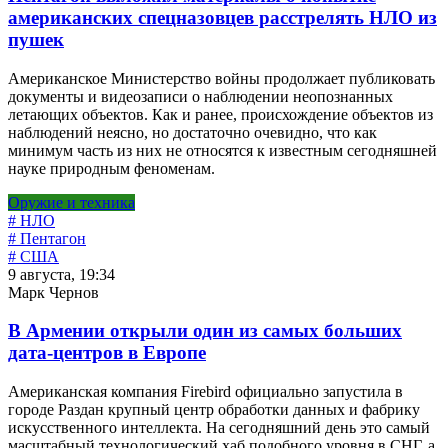
американских спецназовцев расстрелять НЛО из
пушек
Американское Министерство войны продолжает публиковать
документы и видеозаписи о наблюдении неопознанных
летающих объектов. Как и ранее, происхождение объектов из
наблюдений неясно, но достаточно очевидно, что как
минимум часть из них не относятся к известным сегодняшней
науке природным феноменам.
Оружие и техника
# НЛО
# Пентагон
# США
9 августа, 19:34
Марк Чернов
В Армении открыли один из самых больших
дата-центров в Европе
Американская компания Firebird официально запустила в
городе Раздан крупный центр обработки данных и фабрику
искусственного интеллекта. На сегодняшний день это самый
масштабный технологический хаб подобного уровня в СНГ, а