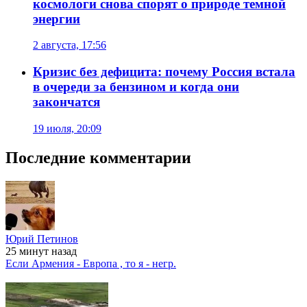
космологи снова спорят о природе темной
энергии
2 августа, 17:56
Кризис без дефицита: почему Россия встала
в очереди за бензином и когда они
закончатся
19 июля, 20:09
Последние комментарии
Юрий Петинов
25 минут
назад
Если Армения - Европа , то я - негр.