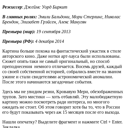
Режиссер
:
Джеймс Уорд Биркит
В главных ролях:
Эмили Бальдони, Мори Стерлинг, Николас
Брендон, Элизабет Грэйсен, Алекс Манугян
Премьера (мир):
19 сентября 2013
Премьера (РФ):
4 декабря 2014
Картина больше похожа на фантастический ужастик в стиле
авторского кино. Даже нотки арт-хауса были использованы.
Сюжет опять-таки не самый оригинальный, но способ
преподнесения немного отличается. Восемь друзей, каждый
со своей собственной историей, собрались вместе на званом
ужине и стали свидетелями астрономической аномалии.
После этого начинаются загадочные события.
Здесь мы не увидим резни, Кровавую Мери, обезображенных
трупов. Зато мистики — хоть отбавляй. Эту малобюджетную
картину можно посмотреть ради интереса, но многого
ожидать не стоит. Об этом говорит хотя бы то, что в России
его будут показывать через аж 15 месяцев после его выхода.
Нашли опечатку? Выделите фрагмент и нажмите Ctrl + Enter.
Закладка