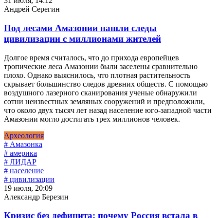
31 июля, 14:12
Андрей Серегин
Под лесами Амазонии нашли следы
цивилизации с миллионами жителей
Долгое время считалось, что до прихода европейцев
тропические леса Амазонии были заселены сравнительно
плохо. Однако выяснилось, что плотная растительность
скрывает большинство следов древних обществ. С помощью
воздушного лазерного сканирования ученые обнаружили
сотни неизвестных земляных сооружений и предположили,
что около двух тысяч лет назад население юго-западной части
Амазонии могло достигать трех миллионов человек.
Археология
# Амазонка
# америка
# ЛИДАР
# население
# цивилизации
19 июля, 20:09
Александр Березин
Кризис без дефицита: почему Россия встала в