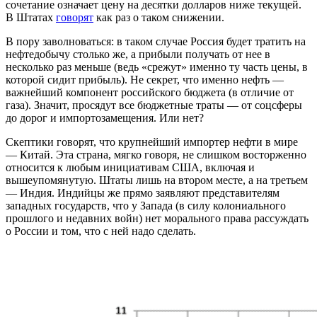
сочетание означает цену на десятки долларов ниже текущей.
В Штатах
говорят
как раз о таком снижении.
В пору заволноваться: в таком случае Россия будет тратить на
нефтедобычу столько же, а прибыли получать от нее в
несколько раз меньше (ведь «срежут» именно ту часть цены, в
которой сидит прибыль). Не секрет, что именно нефть —
важнейший компонент российского бюджета (в отличие от
газа). Значит, просядут все бюджетные траты — от соцсферы
до дорог и импортозамещения. Или нет?
Скептики говорят, что крупнейший импортер нефти в мире
— Китай. Эта страна, мягко говоря, не слишком восторженно
относится к любым инициативам США, включая и
вышеупомянутую. Штаты лишь на втором месте, а на третьем
— Индия. Индийцы же прямо заявляют представителям
западных государств, что у Запада (в силу колониального
прошлого и недавних войн) нет морального права рассуждать
о России и том, что с ней надо сделать.