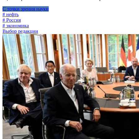
С точки зрения науки
# нефть
# Россия
# экономика
Выбор редакции