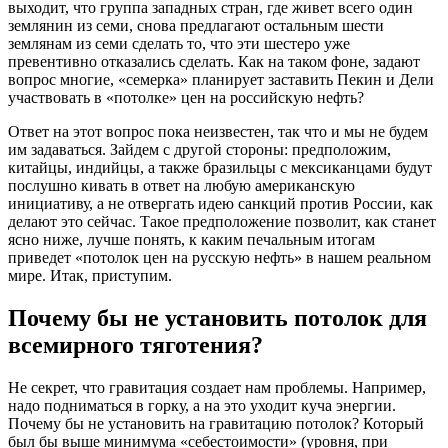
выходит, что группа западных стран, где живет всего один
землянин из семи, снова предлагают остальным шести
землянам из семи сделать то, что эти шестеро уже
превентивно отказались сделать. Как на таком фоне, задают
вопрос многие, «семерка» планирует заставить Пекин и Дели
участвовать в «потолке» цен на российскую нефть?
Ответ на этот вопрос пока неизвестен, так что и мы не будем
им задаваться. Зайдем с другой стороны: предположим,
китайцы, индийцы, а также бразильцы с мексиканцами будут
послушно кивать в ответ на любую американскую
инициативу, а не отвергать идею санкций против России, как
делают это сейчас. Такое предположение позволит, как станет
ясно ниже, лучше понять, к каким печальным итогам
приведет «потолок цен на русскую нефть» в нашем реальном
мире. Итак, приступим.
Почему бы не установить потолок для
всемирного тяготения?
Не секрет, что гравитация создает нам проблемы. Например,
надо подниматься в горку, а на это уходит куча энергии.
Почему бы не установить на гравитацию потолок? Который
был бы выше минимума «себестоимости» (уровня, при