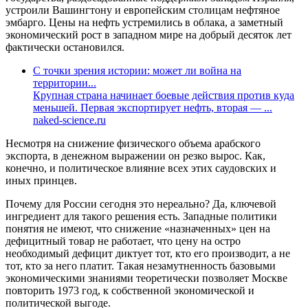
устроили Вашингтону и европейским столицам нефтяное
эмбарго. Цены на нефть устремились в облака, а заметный
экономический рост в западном мире на добрый десяток лет
фактически остановился.
С точки зрения истории: может ли война на
территории...
Крупная страна начинает боевые действия против куда
меньшей. Первая экспортирует нефть, вторая — ...
naked-science.ru
Несмотря на снижение физического объема арабского
экспорта, в денежном выражении он резко вырос. Как,
конечно, и политическое влияние всех этих саудовских и
иных принцев.
Почему для России сегодня это нереально? Да, ключевой
ингредиент для такого решения есть. Западные политики
понятия не имеют, что снижение «назначенных» цен на
дефицитный товар не работает, что цену на остро
необходимый дефицит диктует тот, кто его производит, а не
тот, кто за него платит. Такая незамутненность базовыми
экономическими знаниями теоретически позволяет Москве
повторить 1973 год, к собственной экономической и
политической выгоде.