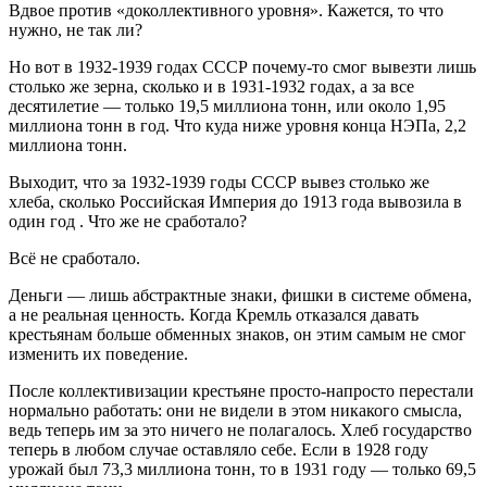
Вдвое против «доколлективного уровня». Кажется, то что
нужно, не так ли?
Но вот в 1932-1939 годах СССР почему-то смог вывезти лишь
столько же зерна, сколько и в 1931-1932 годах, а за все
десятилетие — только 19,5 миллиона тонн, или около 1,95
миллиона тонн в год. Что куда ниже уровня конца НЭПа, 2,2
миллиона тонн.
Выходит, что за 1932-1939 годы СССР вывез столько же
хлеба, сколько Российская Империя до 1913 года вывозила в
один год . Что же не сработало?
Всё не сработало.
Деньги — лишь абстрактные знаки, фишки в системе обмена,
а не реальная ценность. Когда Кремль отказался давать
крестьянам больше обменных знаков, он этим самым не смог
изменить их поведение.
После коллективизации крестьяне просто-напросто перестали
нормально работать: они не видели в этом никакого смысла,
ведь теперь им за это ничего не полагалось. Хлеб государство
теперь в любом случае оставляло себе. Если в 1928 году
урожай был 73,3 миллиона тонн, то в 1931 году — только 69,5