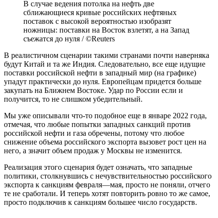
В случае ведения потолка на нефть две
сближающиеся кривые российских нефтяных
поставок с высокой вероятностью изобразят
ножницы: поставки на Восток взлетят, а на Запад
съежатся до нуля / ©Reuters
В реалистичном сценарии такими странами почти наверняка
будут Китай и та же Индия. Следовательно, все еще идущие
поставки российской нефти в западный мир (на графике)
упадут практически до нуля. Европейцам придется больше
закупать на Ближнем Востоке. Удар по России если и
получится, то не слишком убедительный.
Мы уже описывали что-то подобное еще в январе 2022 года,
отмечая, что любые попытки западных санкций против
российской нефти и газа обречены, потому что любое
снижение объема российского экспорта вызовет рост цен на
него, а значит объем продаж у Москвы не изменится.
Реализация этого сценария будет означать, что западные
политики, столкнувшись с нечувствительностью российского
экспорта к санкциям февраля—мая, просто не поняли, отчего
те не сработали. И теперь хотят повторить ровно то же самое,
просто подключив к санкциям большее число государств.