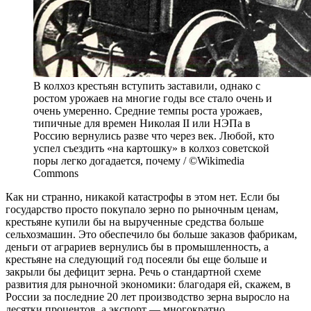
В колхоз крестьян вступить заставили, однако с
ростом урожаев на многие годы все стало очень и
очень умеренно. Средние темпы роста урожаев,
типичные для времен Николая II или НЭПа в
Россию вернулись разве что через век. Любой, кто
успел съездить «на картошку» в колхоз советской
поры легко догадается, почему / ©Wikimedia
Commons
Как ни странно, никакой катастрофы в этом нет. Если бы
государство просто покупало зерно по рыночным ценам,
крестьяне купили бы на вырученные средства больше
сельхозмашин. Это обеспечило бы больше заказов фабрикам,
деньги от аграриев вернулись бы в промышленность, а
крестьяне на следующий год посеяли бы еще больше и
закрыли бы дефицит зерна. Речь о стандартной схеме
развития для рыночной экономики: благодаря ей, скажем, в
России за последние 20 лет производство зерна выросло на
десятки процентов, а экспорт — многократно.