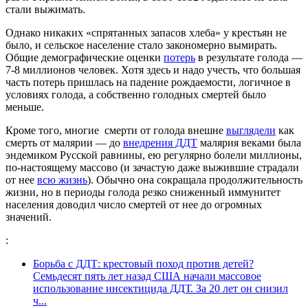
стали выжимать.
Однако никаких «спрятанных запасов хлеба» у крестьян не
было, и сельское население стало закономерно вымирать.
Общие демографические оценки
потерь
в результате голода —
7-8 миллионов человек. Хотя здесь и надо учесть, что большая
часть потерь пришлась на падение рождаемости, логичное в
условиях голода, а собственно голодных смертей было
меньше.
Кроме того, многие смерти от голода внешне
выглядели
как
смерть от малярии — до
внедрения ДДТ
малярия веками была
эндемиком Русской равнины, ею регулярно болели миллионы,
по-настоящему массово (и зачастую даже выжившие страдали
от нее
всю жизнь
). Обычно она сокращала продолжительность
жизни, но в периоды голода резко сниженный иммунитет
населения доводил число смертей от нее до огромных
значений.
:
Борьба с ДДТ: крестовый поход против детей?
Семьдесят пять лет назад США начали массовое
использование инсектицида ДДТ. За 20 лет он снизил
ч...