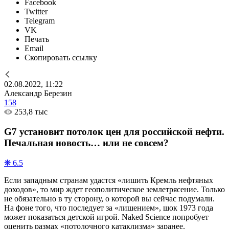
Facebook
Twitter
Telegram
VK
Печать
Email
Скопировать ссылку
02.08.2022, 11:22
Александр Березин
158
253,8 тыс
G7 установит потолок цен для российской нефти.
Печальная новость… или не совсем?
❋ 6.5
Если западным странам удастся «лишить Кремль нефтяных
доходов», то мир ждет геополитическое землетрясение. Только
не обязательно в ту сторону, о которой вы сейчас подумали.
На фоне того, что последует за «лишением», шок 1973 года
может показаться детской игрой. Naked Science попробует
оценить размах «потолочного катаклизма» заранее.