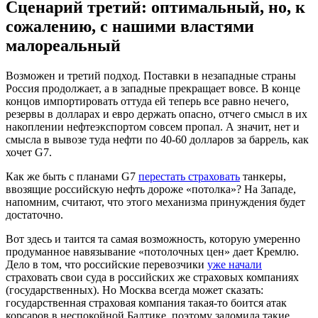
Сценарий третий: оптимальный, но, к
сожалению, с нашими властями
малореальный
Возможен и третий подход. Поставки в незападные страны
Россия продолжает, а в западные прекращает вовсе. В конце
концов импортировать оттуда ей теперь все равно нечего,
резервы в долларах и евро держать опасно, отчего смысл в их
накоплении нефтеэкспортом совсем пропал. А значит, нет и
смысла в вывозе туда нефти по 40-60 долларов за баррель, как
хочет G7.
Как же быть с планами G7
перестать страховать
танкеры,
ввозящие российскую нефть дороже «потолка»? На Западе,
напомним, считают, что этого механизма принуждения будет
достаточно.
Вот здесь и таится та самая возможность, которую умеренно
продуманное навязывание «потолочных цен» дает Кремлю.
Дело в том, что российские перевозчики
уже начали
страховать свои суда в российских же страховых компаниях
(государственных). Но Москва всегда может сказать:
государственная страховая компания такая-то боится атак
корсаров в неспокойной Балтике, поэтому заломила такие