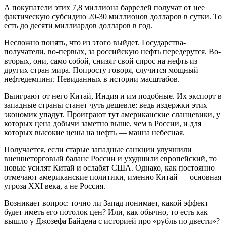
А покупатели этих 7,8 миллиона баррелей получат от нее
фактическую субсидию 20-30 миллионов долларов в сутки. То
есть до десяти миллиардов долларов в год.
Несложно понять, что из этого выйдет. Государства-
получатели, во-первых, за российскую нефть передерутся. Во-
вторых, они, само собой, снизят свой спрос на нефть из
других стран мира. Попросту говоря, случится мощный
нефтедемпинг. Невиданных в истории масштабов.
Выиграют от него Китай, Индия и им подобные. Их экспорт в
западные страны станет чуть дешевле: ведь издержки этих
экономик упадут. Проиграют тут американские сланцевики, у
которых цена добычи заметно выше, чем в России, и для
которых высокие цены на нефть — манна небесная.
Получается, если старые западные санкции улучшили
внешнеторговый баланс России и ухудшили европейский, то
новые усилят Китай и ослабят США. Однако, как постоянно
отмечают американские политики, именно Китай — основная
угроза XXI века, а не Россия.
Возникает вопрос: точно ли Запад понимает, какой эффект
будет иметь его потолок цен? Или, как обычно, то есть как
вышло у Джозефа Байдена с историей про «рубль по двести»?