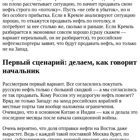
он плохо рассчитывает ситуацию, то начнет продавать свою
нефть строго по «потолку». Пусть «не себе в убыток», но и
без особого прибытка. Если в Кремле анализируют ситуацию
хорошо, то откажутся продавать нефть по потолку, и
потребуют за нее столько же, сколько и раньше. Если Кремль
разбирается в экономике совсем хорошо (сразу скажем —
вариант нереальный, он не разбирается), то российские
нефтеэкспортеры заявят, что будут продавать нефть, но только
не на Запад.
Первый сценарий: делаем, как говорит
начальник
Рассмотрим первый вариант. Все согласились покупать
русскую нефть только с большой скидкой — а мы согласились
ее так продавать. Кому Россия эту недорогую нефть повезет?
Вряд ли только Западу: на заход российских кораблей в
местные порты там вообще наложены ограничения.
Очевидно, что в основном Китаю и Индии — как и делала это
последние месяцы после начала санкционной войны.
Очень вероятно, что доля отправки нефти на Восток даже
вырастет. Ведь с каждой такой поставкой Москва будет, по
сути, субсидировать страну, которой продает «по потолку».