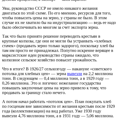
Увы, руководство СССР не имело никакого желания
двигаться по этой схеме. По его мнению, ресурсов для того,
чтобы повысить цены на зерно, у страны не было. В этом
случае их не хватило бы на индустриализацию — ведь ее надо
было обеспечивать во многом за счет экспорта зерна.
Так что было принято решение переводить крестьян в
крупные колхозы, где они не могли бы устраивать «хлебных
стачек» (продавать зерно только задорого), поскольку хлеб бы
там им просто не принадлежал. Попутно искренне верящее в
марксистские идеи руководство страны ожидало, что
колхозное сельское хозяйство повысит урожайность.
Что в итоге? В 1926/27 сельхозгоду — накануне «советского
потолка для хлебных цен» — зерна
вывезли
на 2,2 миллиона
тонн. В следующем — 0,4 миллиона тонн, а в 1929 году —
0,26 миллиона. Это и логично: нежелание государства
повышать закупочные цены на зерно привело к тому, что
продавать за границу стало нечего.
А потом начал работать «потолок цен». План покупать хлеб
по госценам вне зависимости от желания крестьян после 1929
года (коллективизации) на вид работал. Уже 1930 году
вывезли 4,76 миллиона тонн, а в 1931 году — 5,06 миллиона.