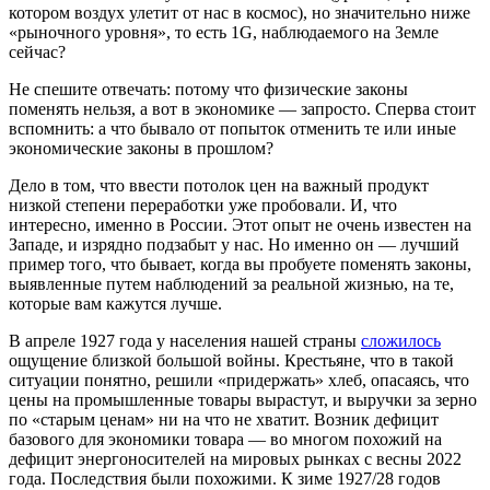
котором воздух улетит от нас в космос), но значительно ниже
«рыночного уровня», то есть 1G, наблюдаемого на Земле
сейчас?
Не спешите отвечать: потому что физические законы
поменять нельзя, а вот в экономике — запросто. Сперва стоит
вспомнить: а что бывало от попыток отменить те или иные
экономические законы в прошлом?
Дело в том, что ввести потолок цен на важный продукт
низкой степени переработки уже пробовали. И, что
интересно, именно в России. Этот опыт не очень известен на
Западе, и изрядно подзабыт у нас. Но именно он — лучший
пример того, что бывает, когда вы пробуете поменять законы,
выявленные путем наблюдений за реальной жизнью, на те,
которые вам кажутся лучше.
В апреле 1927 года у населения нашей страны
сложилось
ощущение близкой большой войны. Крестьяне, что в такой
ситуации понятно, решили «придержать» хлеб, опасаясь, что
цены на промышленные товары вырастут, и выручки за зерно
по «старым ценам» ни на что не хватит. Возник дефицит
базового для экономики товара — во многом похожий на
дефицит энергоносителей на мировых рынках с весны 2022
года. Последствия были похожими. К зиме 1927/28 годов