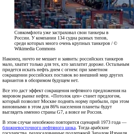
Совкомфлота уже застраховал свои танкеры в
России. У компании 134 судна разных типов,
среди которых много очень крупных танкеров / ©
Wikimedia Commons
Наконец, ничто не мешает и заявить: российских танкеров
мало, хватит только для тех, кто заплатит дороже. Остальным
придется искать нефть днем с огнем: при заметном
сокращении российских поставок во внешний мир других
вариантов в обозримом будущем нет.
Все это даст эффект сокращения нефтяного предложения на
мировом рынке нефти. «Потолок цен» станет предлогом,
который позволит Москве поднять норму прибыли, при этом
виновными в этом для 86% населения планеты будут
выглядеть именно страны G7, а вовсе не Россия.
В этом случае неизбежно повторится сценарий 1973 года —
ближневосточного нефтяного шока
. Тогда арабские
государства, раздосадованные поддержкой Западом Израиля,