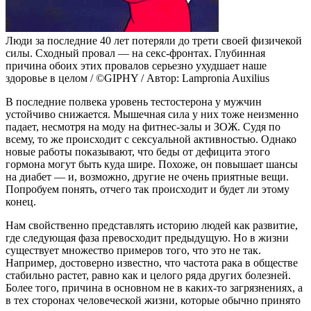
Люди за последние 40 лет потеряли до трети своей физичекой
силы. Сходный провал — на секс-фронтах. Глубинная
причина обоих этих провалов серьезно ухудшает наше
здоровье в целом / ©GIPHY / Автор: Lampronia Auxilius
В последние полвека уровень тестостерона у мужчин
устойчиво снижается. Мышечная сила у них тоже неизменно
падает, несмотря на моду на фитнес-залы и ЗОЖ. Судя по
всему, то же происходит с сексуальной активностью. Однако
новые работы показывают, что беды от дефицита этого
гормона могут быть куда шире. Похоже, он повышает шансы
на диабет — и, возможно, другие не очень приятные вещи.
Попробуем понять, отчего так происходит и будет ли этому
конец.
Нам свойственно представлять историю людей как развитие,
где следующая фаза превосходит предыдущую. Но в жизни
существует множество примеров того, что это не так.
Например, достоверно известно, что частота рака в обществе
стабильно растет, равно как и целого ряда других болезней.
Более того, причина в основном не в каких-то загрязнениях, а
в тех сторонах человеческой жизни, которые обычно принято