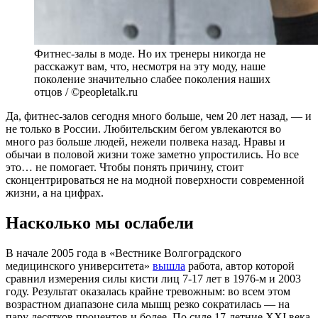
Фитнес-залы в моде. Но их тренеры никогда не
расскажут вам, что, несмотря на эту моду, наше
поколение значительно слабее поколения наших
отцов / ©peopletalk.ru
Да, фитнес-залов сегодня много больше, чем 20 лет назад, — и
не только в России. Любительским бегом увлекаются во
много раз больше людей, нежели полвека назад. Нравы и
обычаи в половой жизни тоже заметно упростились. Но все
это… не помогает. Чтобы понять причину, стоит
сконцентрироваться не на модной поверхности современной
жизни, а на цифрах.
Насколько мы ослабели
В начале 2005 года в «Вестнике Волгоградского
медицинского университета»
вышла
работа, автор которой
сравнил измерения силы кисти лиц 7-17 лет в 1976-м и 2003
году. Результат оказалась крайне тревожным: во всем этом
возрастном диапазоне сила мышц резко сократилась — на
пару десятков процентов и более. По силе 17-летние XXI века