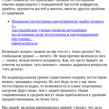
обычно коррелируют с повышенной частотой инфарктов,
диабета, хрупкости костей и многих, многих других проблем
со здоровьем.
Инъекции тестостерона предотвратили диабет второго
т...
Австралийские ученые провели крупнейшее
исследование роли тестостерона в предотвращении
инсулинне...
naked-science.ru
Возникает вопрос: можем ли мы что-то с этим сделать? На
глобальном уровне — ничего. Не зная причин явления (о них
— ниже), нельзя ничего исправить. Как это часто бывает, не
ответив на вопрос «кто виноват», наивно задаваться вопросом
«что делать».
На индивидуальном уровне существенно поднять тестостерон
можно, занимаясь спортом. Но вот беда: если у вас мало
тестостерона исходно, то возможности в плане спортивных
нагрузок будут ниже, чем у людей прошлого. Наши
современники в среднем могут лишь приблизиться к уровням
предшественников, не более того.
Ряд людей, включая американских врачей, считает, что дело