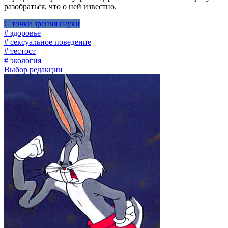
разобраться, что о ней известно.
С точки зрения науки
# здоровье
# сексуальное поведение
# тестост
# экология
Выбор редакции