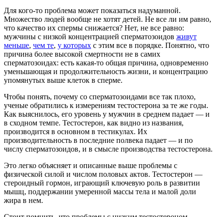
Для кого-то проблема может показаться надуманной.
Множество людей вообще не хотят детей. Не все ли им равно,
что качество их спермы снижается? Нет, не все равно:
мужчины с низкой концентрацией сперматозоидов
живут
меньше
,
чем те
,
у которых
с этим все в порядке. Понятно, что
причина более высокой смертности не в самих
сперматозоидах: есть какая-то общая причина, одновременно
уменьшающая и продолжительность жизни, и концентрацию
упомянутых выше клеток в сперме.
Чтобы понять, почему со сперматозоидами все так плохо,
ученые обратились к измерениям тестостерона за те же годы.
Как выяснилось, его уровень у мужчин в среднем падает — и
в сходном темпе. Тестостерон, как видно из названия,
производится в основном в тестикулах. Их
производительность в последние полвека падает — и по
числу сперматозоидов, и в смысле производства тестостерона.
Это легко объясняет и описанные выше проблемы с
физической силой и числом половых актов. Тестостерон —
стероидный гормон, играющий ключевую роль в развитии
мышц, поддержании умеренной массы тела и малой доли
жира в нем.
Стоит помнить, что проблемы с низким тестостероном