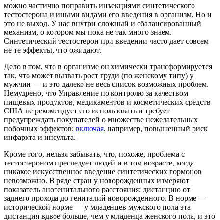
можно частично поправить инъекциями синтетического
тестостерона и иными видами его введения в организм. Но и
это не выход. У нас внутри сложный и сбалансированный
механизм, о котором мы пока не так много знаем.
Синтетический тестостерон при введении часто дает совсем
не те эффекты, что ожидают.
Дело в том, что в организме он химически трансформируется
так, что может вызвать рост груди (по женскому типу) у
мужчин — и это далеко не весь список возможных проблем.
Немудрено, что Управление по контролю за качеством
пищевых продуктов, медикаментов и косметических средств
США не рекомендует его использовать и требует
предупреждать покупателей о множестве нежелательных
побочных эффектов:
включая
, например, повышенный риск
инфаркта и инсульта.
Кроме того, нельзя забывать, что, похоже, проблема с
тестостероном преследует людей и в том возрасте, когда
никакое искусственное введение синтетических гормонов
невозможно. В ряде стран у новорожденных измеряют
показатель аногенитального расстояния: дистанцию от
заднего прохода до гениталий новорожденного. В норме —
исторической норме — у младенцев мужского пола эта
дистанция вдвое больше, чем у младенца женского пола, и это