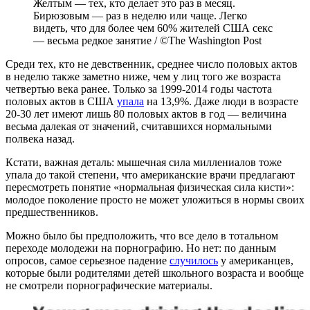
Желтым — тех, кто делает это раз в месяц.
Бирюзовым — раз в неделю или чаще. Легко
видеть, что для более чем 60% жителей США секс
— весьма редкое занятие / ©The Washington Post
Среди тех, кто не девственник, среднее число половых актов
в неделю также заметно ниже, чем у лиц того же возраста
четвертью века ранее. Только за 1999-2014 годы частота
половых актов в США
упала
на 13,9%. Даже люди в возрасте
20-30 лет имеют лишь 80 половых актов в год — величина
весьма далекая от значений, считавшихся нормальными
полвека назад.
Кстати, важная деталь: мышечная сила миллениалов тоже
упала до такой степени, что американские врачи предлагают
пересмотреть понятие «нормальная физическая сила кисти»:
молодое поколение просто не может уложиться в нормы своих
предшественников.
Можно было бы предположить, что все дело в тотальном
переходе молодежи на порнографию. Но нет: по данным
опросов, самое серьезное падение
случилось
у американцев,
которые были родителями детей школьного возраста и вообще
не смотрели порнографические материалы.