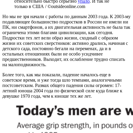
относительно быстро серьезно
упало
. И так не
только в США / ©outsideonline.com
Но мы не зря начали с работы по данным 2003 года. К 2003-му
подавляющее большинство подростков в России не имели ни
ПК, ни смартфонов, а их двигательная активность не была так
ограничена этими благами цивилизации, как сегодня.
Подростки тех лет вели образ жизни, сходный с образом
жизни их советских сверстников: активно дрались, начиная с
детского сада, постоянно бегали на переменах, да и в
остальных отношениях были не особо усидчивее
предшественников. Выходит, их ослабление трудно списать
на малоподвижность.
Более того, как мы показали, падение началось еще в
советское время, и уже тогда шло темпами, аналогичными
постсоветским. Размах общего падения силы огромен: 17-
летний юноша 2004 года по физической силе куда ближе к
девушке 1970 года, чем к юноше тех же лет.