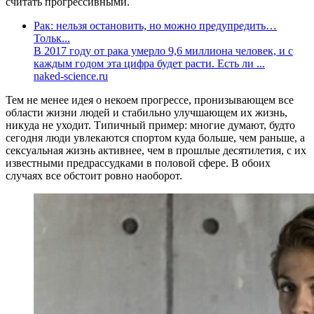
считать прогрессивными.
Рак: нельзя остановить, но можно предупредить…
Тольк...
В 2017 году от рака умерло 9,6 миллиона человек, и с
каждым годом эта цифра будет расти. Есть ли ...
naked-science.ru
Тем не менее идея о некоем прогрессе, пронизывающем все
области жизни людей и стабильно улучшающем их жизнь,
никуда не уходит. Типичный пример: многие думают, будто
сегодня люди увлекаются спортом куда больше, чем раньше, а
сексуальная жизнь активнее, чем в прошлые десятилетия, с их
известными предрассудками в половой сфере. В обоих
случаях все обстоит ровно наоборот.