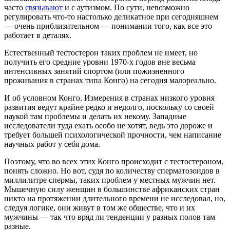
часто
связывают
и с аутизмом. По сути, невозможно
регулировать что-то настолько деликатное при сегодняшнем
— очень приблизительном — понимании того, как все это
работает в деталях.
Естественный тестостерон таких проблем не имеет, но
получить его средние уровни 1970-х годов вне весьма
интенсивных занятий спортом (или пожизненного
проживания в странах типа Конго) на сегодня малореально.
И об условном Конго. Измерения в странах низкого уровня
развития ведут крайне редко и недолго, поскольку со своей
наукой там проблемы и делать их некому. Западные
исследователи туда ехать особо не хотят, ведь это дороже и
требует большей психологической прочности, чем написание
научных работ у себя дома.
Поэтому, что во всех этих Конго происходит с тестостероном,
понять сложно. Но вот, судя по количеству сперматозоидов в
миллилитре спермы, таких проблем у местных мужчин нет.
Мышечную силу женщин в большинстве африканских стран
никто на протяжении длительного времени не исследовал, но,
следуя логике, они живут в том же обществе, что и их
мужчины — так что вряд ли тенденции у разных полов там
разные.