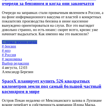
очереди за бензином и когда они закончатся
Очереди на заправках стали привычным явлением в России, а
на фоне информационного вакуума от властей о конкретных
показателях производства бензина в июне население
вынуждено ориентироваться на слухи. Все это выглядит
довольно странно, но есть нюанс: скорее всего, кризис уже
начинает выдыхаться. Как именно мы это выяснили?
С точки зрения науки
# бензин
# нпз
# Россия
# экономика
Выбор редакции
4 августа, 12:03
Александр Березин
SpaceX планирует купить 526 квадратных
километров земли под самый большой частный
космодром в мире
Остров Пекан недалеко от Мексиканского залива в Луизиане
вскоре перейдет в собственность компании Илона Маска.