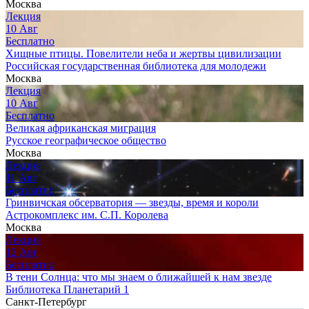
Москва
Лекция
10
Авг
Бесплатно
Хищные птицы. Повелители неба и жертвы цивилизации
Российская государственная библиотека для молодежи
Москва
Лекция
10
Авг
Бесплатно
Великая африканская миграция
Русское географическое общество
Москва
Лекция
11
Авг
Бесплатно
Гринвичская обсерватория — звезды, время и короли
Астрокомплекс им. С.П. Королева
Москва
Лекция
12
Авг
Бесплатно
В тени Солнца: что мы знаем о ближайшей к нам звезде
Библиотека Планетарий 1
Санкт-Петербург