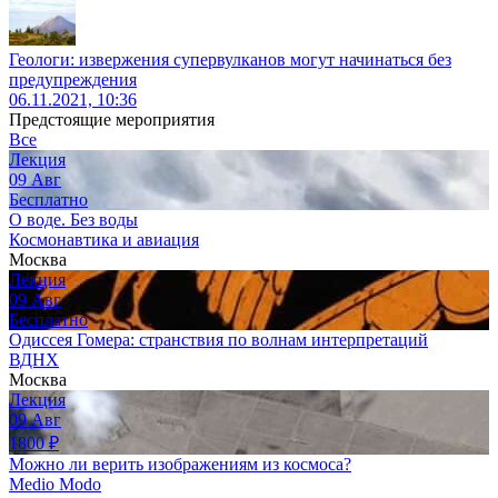
Геологи: извержения супервулканов могут начинаться без
предупреждения
06.11.2021, 10:36
Предстоящие мероприятия
Все
Лекция
09
Авг
Бесплатно
О воде. Без воды
Космонавтика и авиация
Москва
Лекция
09
Авг
Бесплатно
Одиссея Гомера: странствия по волнам интерпретаций
ВДНХ
Москва
Лекция
09
Авг
1800
₽
Можно ли верить изображениям из космоса?
Medio Modo