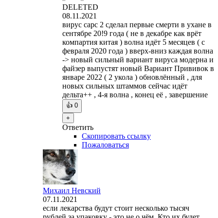
DELETED
08.11.2021
вирус сарс 2 сделал первые смерти в ухане в
сентябре 20!9 года ( не в декабре как врёт
компартия китая ) волна идёт 5 месяцев ( с
февраля 2020 года ) вверх-вниз каждая волна
-> новый сильный вариант вируса модерна и
файзер выпустят новый Вариант Прививок в
январе 2022 ( 2 укола ) обновлённый , для
новых сильных штаммов сейчас идёт
дельта++ , 4-я волна , конец её , завершение
👍
0
+
Ответить
Скопировать ссылку
Пожаловаться
Михаил Невский
07.11.2021
если лекарства будут стоит несколько тысяч
рублей за упаковку - это не о чём. Кто их будет