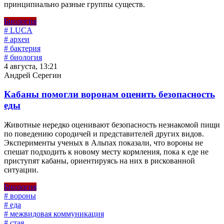
принципиально разные группы существ.
Биология
# LUCA
# археи
# бактерия
# биология
4 августа, 13:21
Андрей Серегин
Кабаны помогли воронам оценить безопасность
еды
Животные нередко оценивают безопасность незнакомой пищи
по поведению сородичей и представителей других видов.
Эксперименты ученых в Альпах показали, что вороны не
спешат подходить к новому месту кормления, пока к еде не
приступят кабаны, ориентируясь на них в рискованной
ситуации.
Биология
# вороны
# еда
# межвидовая коммуникация
# стая