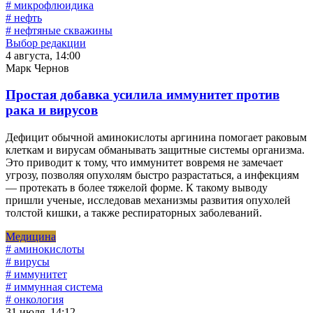
# микрофлюидика
# нефть
# нефтяные скважины
Выбор редакции
4 августа, 14:00
Марк Чернов
Простая добавка усилила иммунитет против
рака и вирусов
Дефицит обычной аминокислоты аргинина помогает раковым
клеткам и вирусам обманывать защитные системы организма.
Это приводит к тому, что иммунитет вовремя не замечает
угрозу, позволяя опухолям быстро разрастаться, а инфекциям
— протекать в более тяжелой форме. К такому выводу
пришли ученые, исследовав механизмы развития опухолей
толстой кишки, а также респираторных заболеваний.
Медицина
# аминокислоты
# вирусы
# иммунитет
# иммунная система
# онкология
31 июля, 14:12