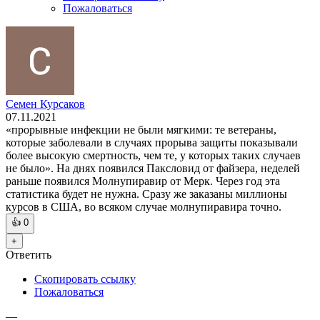
Пожаловаться
Семен Курсаков
07.11.2021
«прорывные инфекции не были мягкими: те ветераны,
которые заболевали в случаях прорыва защиты показывали
более высокую смертность, чем те, у которых таких случаев
не было». На днях появился Паксловид от файзера, неделей
раньше появился Молнупиравир от Мерк. Через год эта
статистика будет не нужна. Сразу же заказаны миллионы
курсов в США, во всяком случае молнупиравира точно.
👍
0
+
Ответить
Скопировать ссылку
Пожаловаться
—