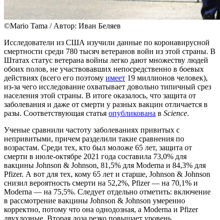
©Mario Tama / Автор: Иван Беляев
Исследователи из США изучили данные по коронавирусной
смертности среди 780 тысяч ветеранов войн из этой страны. В
Штатах статус ветерана войны легко дают множеству людей
обоих полов, не участвовавших непосредственно в боевых
действиях (всего его поэтому
имеет
19 миллионов человек),
из-за чего исследование охватывает довольно типичный срез
населения этой страны. В итоге оказалось, что защита от
заболевания и даже от смерти у разных вакцин отличается в
разы. Соответствующая статья
опубликована
в
Science
.
Ученые сравнили частоту заболеваниях привитых с
непривитыми, причем разделили такие сравнения по
возрастам. Среди тех, кто был моложе 65 лет, защита от
смерти в июле-октябре 2021 года составила 73,0% для
вакцины Johnson & Johnson, 81,5% для Moderna и 84,3% для
Pfizer. А вот для тех, кому 65 лет и старше, Johnson & Johnson
снизил вероятность смерти на 52,2%, Pfizer — на 70,1% и
Moderna — на 75,5%. Следует отдельно отметить: включение
в рассмотрение вакцины Johnson & Johnson умеренно
корректно, потому что она однодозная, а Moderna и Pfizer
двухдозные. Вторая доза резко повышает уровень