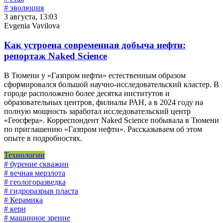
# эволюция
3 августа, 13:03
Evgenia Vavilova
Как устроена современная добыча нефти:
репортаж Naked Science
В Тюмени у «Газпром нефти» естественным образом
сформировался большой научно-исследовательский кластер. В
городе расположено более десятка институтов и
образовательных центров, филиалы РАН, а в 2024 году на
полную мощность заработал исследовательский центр
«Геосфера». Корреспондент Naked Science побывала в Тюмени
по приглашению «Газпром нефти». Рассказываем об этом
опыте в подробностях.
Технологии
# бурение скважин
# вечная мерзлота
# геологоразведка
# гидроразрыв пласта
# Керамика
# керн
# машинное зрение