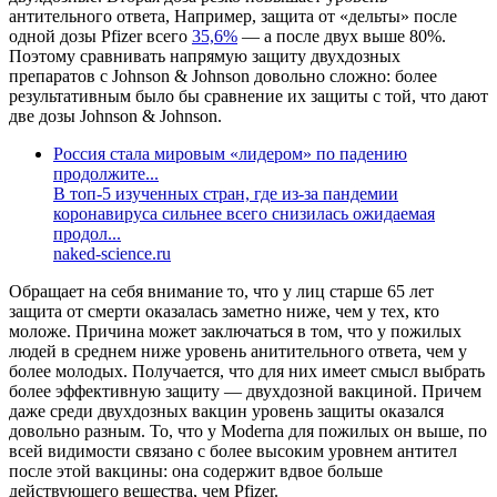
антительного ответа, Например, защита от «дельты» после
одной дозы Pfizer всего
35,6%
— а после двух выше 80%.
Поэтому сравнивать напрямую защиту двухдозных
препаратов с Johnson & Johnson довольно сложно: более
результативным было бы сравнение их защиты с той, что дают
две дозы Johnson & Johnson.
Россия стала мировым «лидером» по падению
продолжите...
В топ-5 изученных стран, где из-за пандемии
коронавируса сильнее всего снизилась ожидаемая
продол...
naked-science.ru
Обращает на себя внимание то, что у лиц старше 65 лет
защита от смерти оказалась заметно ниже, чем у тех, кто
моложе. Причина может заключаться в том, что у пожилых
людей в среднем ниже уровень анитительного ответа, чем у
более молодых. Получается, что для них имеет смысл выбрать
более эффективную защиту — двухдозной вакциной. Причем
даже среди двухдозных вакцин уровень защиты оказался
довольно разным. То, что у Моderna для пожилых он выше, по
всей видимости связано с более высоким уровнем антител
после этой вакцины: она содержит вдвое больше
действующего вещества, чем Pfizer.