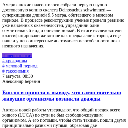
Американские палеонтологи собрали первую научно
достоверную копию скелета Deinosuchus schwimmeri —
суперхищника длиной 9,5 метра, обитавшего в меловом
периоде. В процессе реконструкции ученые провели ревизию
уже найденных окаменелостей, упразднили один
сомнительный вид и описали новый. В итоге исследователи
классифицировали животное как предка аллигаторов, а еще
нашли у него интересные анатомические особенности пока
неясного назначения.
Палеонтология
# крокодилы
# меловой период
# таксономия
7 августа, 08:30
Александр Березин
Биологи пришли к выводу, что самостоятельно
живущие организмы возникли дважды
Авторы новой работы утверждают, что общий предок всего
живого (LUCA) по сути не был свободноживущим
организмом. А его потомки, чтобы стать такими, пошли двумя
принципиально разными путями, образовав две