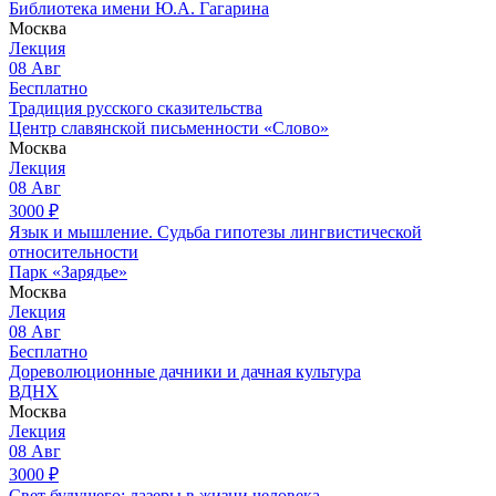
Библиотека имени Ю.А. Гагарина
Москва
Лекция
08
Авг
Бесплатно
Традиция русского сказительства
Центр славянской письменности «Слово»
Москва
Лекция
08
Авг
3000
₽
Язык и мышление. Судьба гипотезы лингвистической
относительности
Парк «Зарядье»
Москва
Лекция
08
Авг
Бесплатно
Дореволюционные дачники и дачная культура
ВДНХ
Москва
Лекция
08
Авг
3000
₽
Свет будущего: лазеры в жизни человека