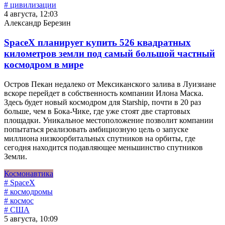
# цивилизации
4 августа, 12:03
Александр Березин
SpaceX планирует купить 526 квадратных
километров земли под самый большой частный
космодром в мире
Остров Пекан недалеко от Мексиканского залива в Луизиане
вскоре перейдет в собственность компании Илона Маска.
Здесь будет новый космодром для Starship, почти в 20 раз
больше, чем в Бока-Чике, где уже стоят две стартовых
площадки. Уникальное местоположение позволит компании
попытаться реализовать амбициозную цель о запуске
миллиона низкоорбитальных спутников на орбиты, где
сегодня находится подавляющее меньшинство спутников
Земли.
Космонавтика
# SpaceX
# космодромы
# космос
# США
5 августа, 10:09