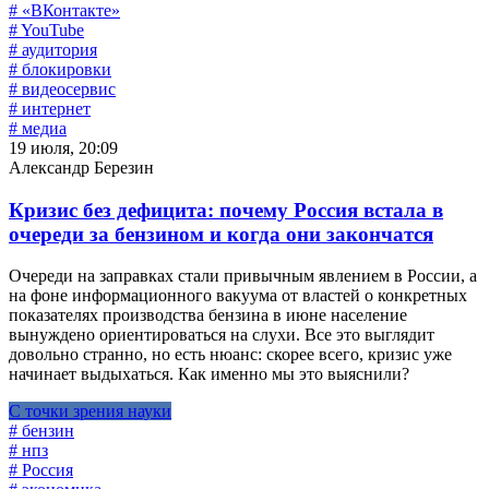
# «ВКонтакте»
# YouTube
# аудитория
# блокировки
# видеосервис
# интернет
# медиа
19 июля, 20:09
Александр Березин
Кризис без дефицита: почему Россия встала в
очереди за бензином и когда они закончатся
Очереди на заправках стали привычным явлением в России, а
на фоне информационного вакуума от властей о конкретных
показателях производства бензина в июне население
вынуждено ориентироваться на слухи. Все это выглядит
довольно странно, но есть нюанс: скорее всего, кризис уже
начинает выдыхаться. Как именно мы это выяснили?
С точки зрения науки
# бензин
# нпз
# Россия