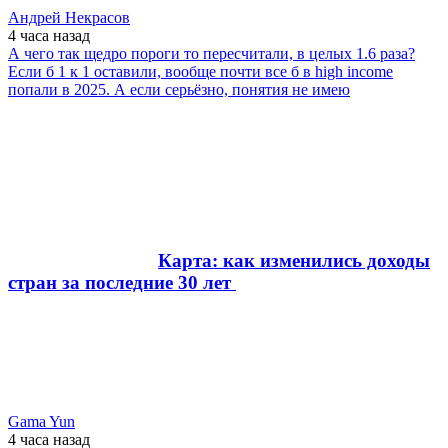
Андрей Некрасов
4 часа
назад
А чего так щедро пороги то пересчитали, в целых 1.6 раза?
Если б 1 к 1 оставили, вообще почти все б в high income
попали в 2025. А если серьёзно, понятия не имею
Карта: как изменились доходы
стран за последние 30 лет
Gama Yun
4 часа
назад