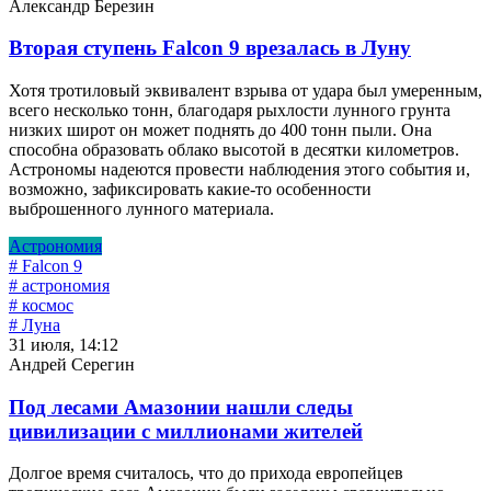
Александр Березин
Вторая ступень Falcon 9 врезалась в Луну
Хотя тротиловый эквивалент взрыва от удара был умеренным,
всего несколько тонн, благодаря рыхлости лунного грунта
низких широт он может поднять до 400 тонн пыли. Она
способна образовать облако высотой в десятки километров.
Астрономы надеются провести наблюдения этого события и,
возможно, зафиксировать какие-то особенности
выброшенного лунного материала.
Астрономия
# Falcon 9
# астрономия
# космос
# Луна
31 июля, 14:12
Андрей Серегин
Под лесами Амазонии нашли следы
цивилизации с миллионами жителей
Долгое время считалось, что до прихода европейцев