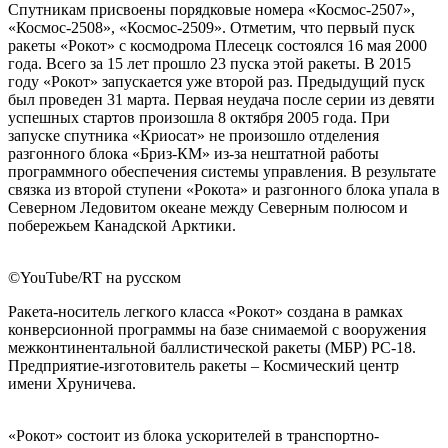
Спутникам присвоены порядковые номера «Космос-2507»,
«Космос-2508», «Космос-2509». Отметим, что первый пуск
ракеты «Рокот» с космодрома Плесецк состоялся 16 мая 2000
года. Всего за 15 лет прошло 23 пуска этой ракеты. В 2015
году «Рокот» запускается уже второй раз. Предыдущий пуск
был проведен 31 марта. Первая неудача после серии из девяти
успешных стартов произошла 8 октября 2005 года. При
запуске спутника «Криосат» не произошло отделения
разгонного блока «Бриз-КМ» из-за нештатной работы
программного обеспечения системы управления. В результате
связка из второй ступени «Рокота» и разгонного блока упала в
Северном Ледовитом океане между Северным полюсом и
побережьем Канадской Арктики.
©YouTube/RT на русском
Ракета-носитель легкого класса «Рокот» создана в рамках
конверсионной программы на базе снимаемой с вооружения
межконтинентальной баллистической ракеты (МБР) РС-18.
Предприятие-изготовитель ракеты – Космический центр
имени Хруничева.
«Рокот» состоит из блока ускорителей в транспортно-