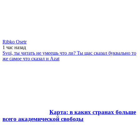
Ribko Osetr
1 час
назад
Svoi, ты читать не умеешь что ли? Ты щас сказал буквально то
же самое что сказал и Azat
Карта: в каких странах больше
всего академической свободы