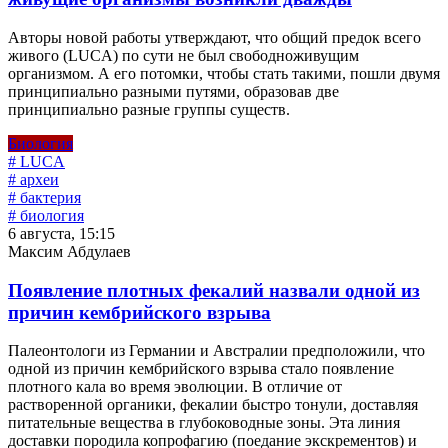
Авторы новой работы утверждают, что общий предок всего
живого (LUCA) по сути не был свободноживущим
организмом. А его потомки, чтобы стать такими, пошли двумя
принципиально разными путями, образовав две
принципиально разные группы существ.
Биология
# LUCA
# археи
# бактерия
# биология
6 августа, 15:15
Максим Абдулаев
Появление плотных фекалий назвали одной из
причин кембрийского взрыва
Палеонтологи из Германии и Австралии предположили, что
одной из причин кембрийского взрыва стало появление
плотного кала во время эволюции. В отличие от
растворенной органики, фекалии быстро тонули, доставляя
питательные вещества в глубоководные зоны. Эта линия
доставки породила копрофагию (поедание экскрементов) и