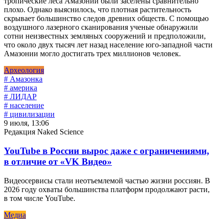
тропические леса Амазонии были заселены сравнительно
плохо. Однако выяснилось, что плотная растительность
скрывает большинство следов древних обществ. С помощью
воздушного лазерного сканирования ученые обнаружили
сотни неизвестных земляных сооружений и предположили,
что около двух тысяч лет назад население юго-западной части
Амазонии могло достигать трех миллионов человек.
Археология
# Амазонка
# америка
# ЛИДАР
# население
# цивилизации
9 июля, 13:06
Редакция Naked Science
YouTube в России вырос даже с ограничениями,
в отличие от «VK Видео»
Видеосервисы стали неотъемлемой частью жизни россиян. В
2026 году охваты большинства платформ продолжают расти,
в том числе YouTube.
Медиа