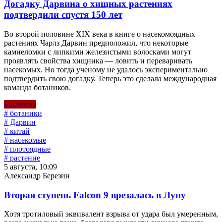
Догадку Дарвина о хищных растениях
подтвердили спустя 150 лет
Во второй половине XIX века в книге о насекомоядных
растениях Чарлз Дарвин предположил, что некоторые
камнеломки с липкими железистыми волосками могут
проявлять свойства хищника — ловить и переваривать
насекомых. Но тогда ученому не удалось экспериментально
подтвердить свою догадку. Теперь это сделала международная
команда ботаников.
Биология
# ботаники
# Дарвин
# китай
# насекомые
# плотоядные
# растение
5 августа, 10:09
Александр Березин
Вторая ступень Falcon 9 врезалась в Луну
Хотя тротиловый эквивалент взрыва от удара был умеренным,