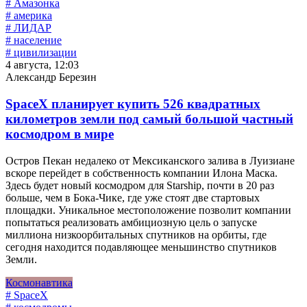
# Амазонка
# америка
# ЛИДАР
# население
# цивилизации
4 августа, 12:03
Александр Березин
SpaceX планирует купить 526 квадратных
километров земли под самый большой частный
космодром в мире
Остров Пекан недалеко от Мексиканского залива в Луизиане
вскоре перейдет в собственность компании Илона Маска.
Здесь будет новый космодром для Starship, почти в 20 раз
больше, чем в Бока-Чике, где уже стоят две стартовых
площадки. Уникальное местоположение позволит компании
попытаться реализовать амбициозную цель о запуске
миллиона низкоорбитальных спутников на орбиты, где
сегодня находится подавляющее меньшинство спутников
Земли.
Космонавтика
# SpaceX