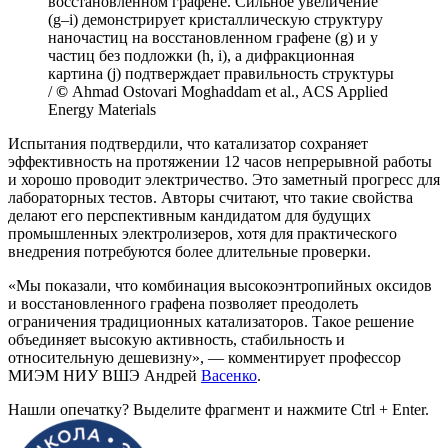
восстановленном графене. Сильное увеличение
(g–i) демонстрирует кристаллическую структуру
наночастиц на восстановленном графене (g) и у
частиц без подложки (h, i), а дифракционная
картина (j) подтверждает правильность структуры
/
©
Ahmad Ostovari Moghaddam et al., ACS Applied
Energy Materials
Испытания подтвердили, что катализатор сохраняет
эффективность на протяжении 12 часов непрерывной работы
и хорошо проводит электричество. Это заметный прогресс для
лабораторных тестов. Авторы считают, что такие свойства
делают его перспективным кандидатом для будущих
промышленных электролизеров, хотя для практического
внедрения потребуются более длительные проверки.
«Мы показали, что комбинация высокоэнтропийных оксидов
и восстановленного графена позволяет преодолеть
ограничения традиционных катализаторов. Такое решение
объединяет высокую активность, стабильность и
относительную дешевизну», — комментирует профессор
МИЭМ НИУ ВШЭ Андрей
Васенко
.
Нашли опечатку? Выделите фрагмент и нажмите Ctrl + Enter.