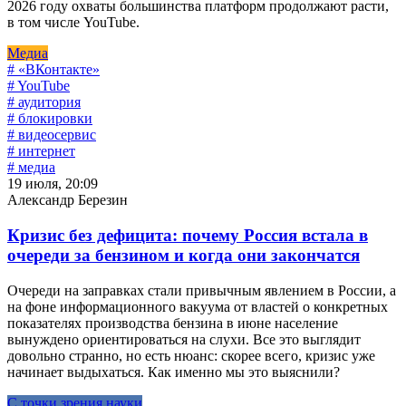
2026 году охваты большинства платформ продолжают расти,
в том числе YouTube.
Медиа
# «ВКонтакте»
# YouTube
# аудитория
# блокировки
# видеосервис
# интернет
# медиа
19 июля, 20:09
Александр Березин
Кризис без дефицита: почему Россия встала в
очереди за бензином и когда они закончатся
Очереди на заправках стали привычным явлением в России, а
на фоне информационного вакуума от властей о конкретных
показателях производства бензина в июне население
вынуждено ориентироваться на слухи. Все это выглядит
довольно странно, но есть нюанс: скорее всего, кризис уже
начинает выдыхаться. Как именно мы это выяснили?
С точки зрения науки