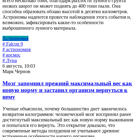
всего несколько тонн, благодаря рыхлости лунного грунта
низких широт он может поднять до 400 тонн пыли. Она
способна образовать облако высотой в десятки километров.
Астрономы надеются провести наблюдения этого события и,
возможно, зафиксировать какие-то особенности
выброшенного лунного материала.
Астрономия
# Falcon 9
# астрономия
# космос
# Луна
6 августа, 10:03
Марк Чернов
Мозг запомнил прежний максимальный вес как
новую норму и заставил организм вернуться к
нему
Ученые объяснили, почему большинство диет закончилось
возвратом килограммов: человеческий мозг воспринял ранее
достигнутый максимальный вес как новую норму выживания
и попытался его вернуть. Это открытие доказало, что
современные методы похудения не учитывают древние
встроенные особенности нашего организма.