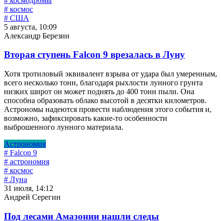
# космодромы
# космос
# США
5 августа, 10:09
Александр Березин
Вторая ступень Falcon 9 врезалась в Луну
Хотя тротиловый эквивалент взрыва от удара был умеренным,
всего несколько тонн, благодаря рыхлости лунного грунта
низких широт он может поднять до 400 тонн пыли. Она
способна образовать облако высотой в десятки километров.
Астрономы надеются провести наблюдения этого события и,
возможно, зафиксировать какие-то особенности
выброшенного лунного материала.
Астрономия
# Falcon 9
# астрономия
# космос
# Луна
31 июля, 14:12
Андрей Серегин
Под лесами Амазонии нашли следы