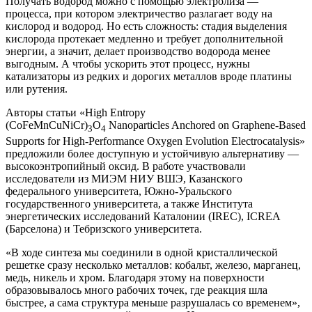
Получать водород можно с помощью электролиза —
процесса, при котором электричество разлагает воду на
кислород и водород. Но есть сложность: стадия выделения
кислорода протекает медленно и требует дополнительной
энергии, а значит, делает производство водорода менее
выгодным. А чтобы ускорить этот процесс, нужны
катализаторы из редких и дорогих металлов вроде платины
или рутения.
Авторы статьи «High Entropy
(CoFeMnCuNiCr)
O
Nanoparticles Anchored on Graphene-Based
3
4
Supports for High-Performance Oxygen Evolution Electrocatalysis»
предложили более доступную и устойчивую альтернативу —
высокоэнтропийный оксид. В работе участвовали
исследователи из МИЭМ НИУ ВШЭ, Казанского
федерального университета, Южно-Уральского
государственного университета, а также Института
энергетических исследований Каталонии (IREC), ICREA
(Барселона) и Тебризского университета.
«В ходе синтеза мы соединили в одной кристаллической
решетке сразу несколько металлов: кобальт, железо, марганец,
медь, никель и хром. Благодаря этому на поверхности
образовывалось много рабочих точек, где реакция шла
быстрее, а сама структура меньше разрушалась со временем»,