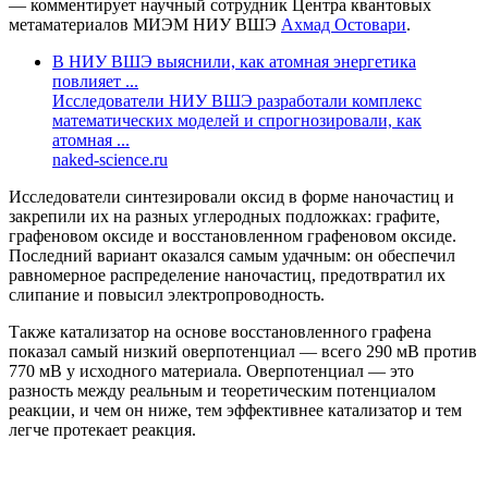
— комментирует научный сотрудник Центра квантовых
метаматериалов МИЭМ НИУ ВШЭ
Ахмад Остовар
и
.
В НИУ ВШЭ выяснили, как атомная энергетика
повлияет ...
Исследователи НИУ ВШЭ разработали комплекс
математических моделей и спрогнозировали, как
атомная ...
naked-science.ru
Исследователи синтезировали оксид в форме наночастиц и
закрепили их на разных углеродных подложках: графите,
графеновом оксиде и восстановленном графеновом оксиде.
Последний вариант оказался самым удачным: он обеспечил
равномерное распределение наночастиц, предотвратил их
слипание и повысил электропроводность.
Также катализатор на основе восстановленного графена
показал самый низкий оверпотенциал — всего 290 мВ против
770 мВ у исходного материала. Оверпотенциал — это
разность между реальным и теоретическим потенциалом
реакции, и чем он ниже, тем эффективнее катализатор и тем
легче протекает реакция.