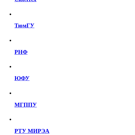
ТюмГУ
РНФ
ЮФУ
МГППУ
РТУ МИРЭА